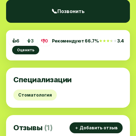
📞
Позвонить
👍
6
🤷
3
👎
0
Рекомендуют
66.7
%
3.4
★★★★★
★★★★★
Оценить
Специализации
Стоматология
Отзывы
(1)
＋ Добавить отзыв