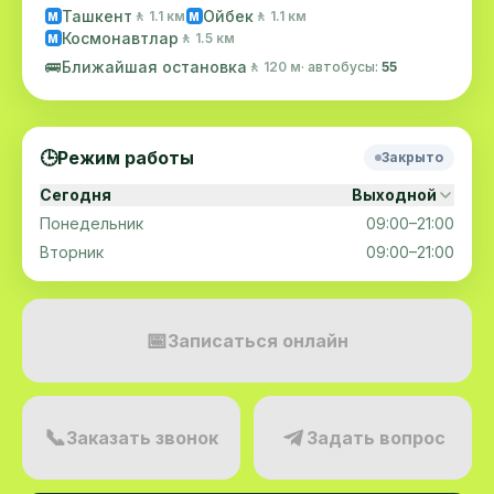
Ташкент
Ойбек
🚶 1.1 км
🚶 1.1 км
M
M
Космонавтлар
🚶 1.5 км
M
🚌
Ближайшая остановка
🚶 120 м
· автобусы:
55
🕒
Режим работы
Закрыто
Сегодня
Выходной
Понедельник
09:00–21:00
Вторник
09:00–21:00
📅
Записаться онлайн
📞
Заказать звонок
Задать вопрос