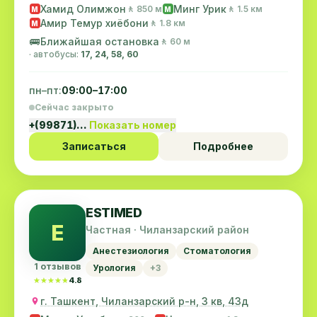
Хамид Олимжон
Минг Урик
🚶 850 м
🚶 1.5 км
M
M
Амир Темур хиёбони
🚶 1.8 км
M
🚌
Ближайшая остановка
🚶 60 м
· автобусы:
17, 24, 58, 60
пн–пт:
09:00–17:00
Сейчас закрыто
+(99871)…
Показать номер
Записаться
Подробнее
ESTIMED
E
Частная · Чиланзарский район
Анестезиология
Стоматология
1 отзывов
Урология
+3
★★★★★
★★★★★
4.8
г. Ташкент, Чиланзарский р-н, 3 кв, 43д