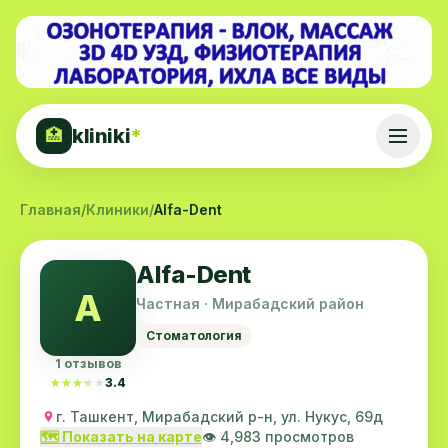
kliniki
*
🏥
Главная
/
Клиники
/
Alfa-Dent
Alfa-Dent
A
Частная · Мирабадский район
Стоматология
1 отзывов
★★★★★
★★★★★
3.4
г. Ташкент, Мирабадский р-н, ул. Нукус, 69д
🗺️ Показать на карте
👁️ 4,983 просмотров