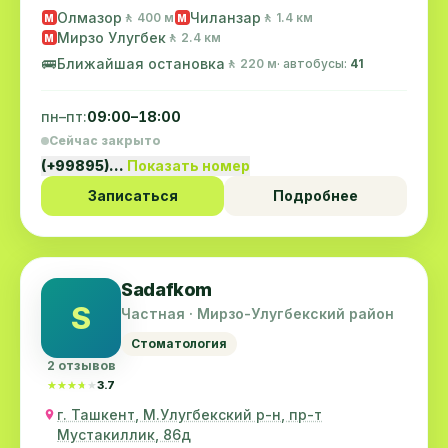
Олмазор
Чиланзар
🚶 400 м
🚶 1.4 км
M
M
Мирзо Улугбек
🚶 2.4 км
M
🚌
Ближайшая остановка
🚶 220 м
· автобусы:
41
пн–пт:
09:00–18:00
Сейчас закрыто
(+99895)…
Показать номер
Записаться
Подробнее
Sadafkom
S
Частная · Мирзо-Улугбекский район
Стоматология
2 отзывов
★★★★★
★★★★★
3.7
г. Ташкент, М.Улугбекский р-н, пр-т
Мустакиллик, 86д