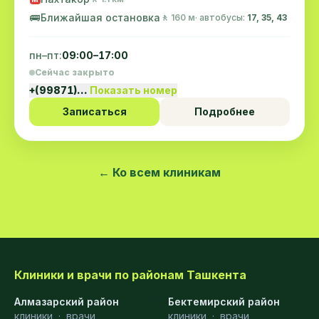
🚌
Ближайшая остановка
🚶 160 м
· автобусы:
17, 35, 43
пн–пт:
09:00–17:00
Сейчас закрыто
+(99871)…
Показать номер
Записаться
Подробнее
← Ко всем клиникам
Клиники и врачи по районам Ташкента
Алмазарский район
Бектемирский район
клиники
·
врачи
клиники
·
врачи