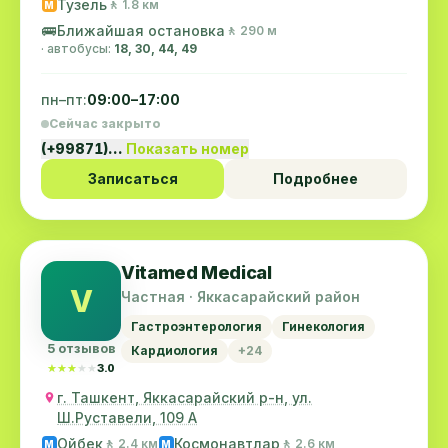
Тузель
🚶 1.8 км
M
🚌
Ближайшая остановка
🚶 290 м
· автобусы:
18, 30, 44, 49
пн–пт:
09:00–17:00
Сейчас закрыто
(+99871)…
Показать номер
Записаться
Подробнее
Vitamed Medical
V
Частная · Яккасарайский район
Гастроэнтерология
Гинекология
5 отзывов
Кардиология
+24
★★★★★
★★★★★
3.0
г. Ташкент, Яккасарайский р-н, ул.
Ш.Руставели, 109 А
Ойбек
Космонавтлар
🚶 2.4 км
🚶 2.6 км
M
M