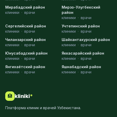
Мирабадский район
Мирзо-Улугбекский
клиники
·
врачи
район
клиники
·
врачи
Сергелийский район
Учтепинский район
клиники
·
врачи
клиники
·
врачи
Чиланзарский район
Шайхантахурский район
клиники
·
врачи
клиники
·
врачи
Юнусабадский район
Яккасарайский район
клиники
·
врачи
клиники
·
врачи
Янгихаётский район
Яшнабадский район
клиники
·
врачи
клиники
·
врачи
kliniki
*
🏥
Платформа клиник и врачей Узбекистана.