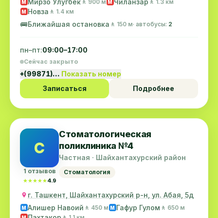
Мирзо Улугбек
Чиланзар
🚶 900 м
🚶 1.3 км
M
M
Новза
🚶 1.4 км
M
🚌
Ближайшая остановка
🚶 150 м
· автобусы:
2
пн–пт:
09:00–17:00
Сейчас закрыто
+(99871)…
Показать номер
Записаться
Подробнее
Стоматологическая
С
поликлиника №4
Частная · Шайхантахурский район
1 отзывов
Стоматология
★★★★★
★★★★★
4.9
г. Ташкент, Шайхантахурский р-н, ул. Абая, 5д
Алишер Навоий
Гафур Гулом
🚶 450 м
🚶 650 м
M
M
Пахтакор
🚶 1.1 км
M