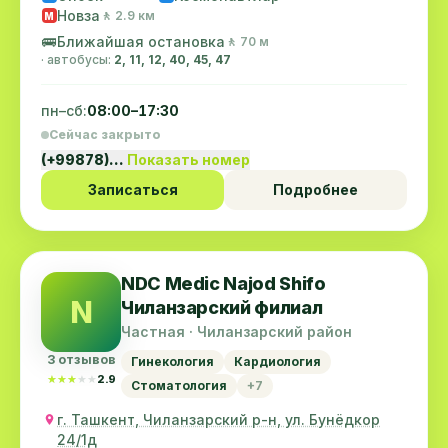
Новза
🚶 2.9 км
M
🚌
Ближайшая остановка
🚶 70 м
· автобусы:
2, 11, 12, 40, 45, 47
пн–сб:
08:00–17:30
Сейчас закрыто
(+99878)…
Показать номер
Записаться
Подробнее
NDC Medic Najod Shifo
N
Чиланзарский филиал
Частная · Чиланзарский район
3 отзывов
Гинекология
Кардиология
★★★★★
★★★★★
2.9
Стоматология
+7
г. Ташкент, Чиланзарский р-н, ул. Бунёдкор
24/1д