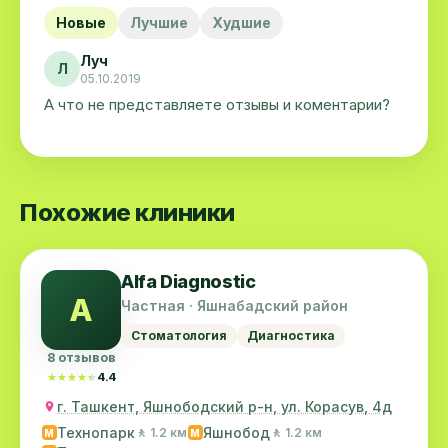
Новые
Лучшие
Худшие
Луч
Л
05.10.2019
А что не представляете отзывы и коментарии?
Похожие клиники
Alfa Diagnostic
A
Частная · Яшнабадский район
Стоматология
Диагностика
8 отзывов
★★★★★
★★★★★
4.4
г. Ташкент, Яшнободский р-н, ул. Корасув, 4д
Технопарк
Яшнобод
🚶 1.2 км
🚶 1.2 км
M
M