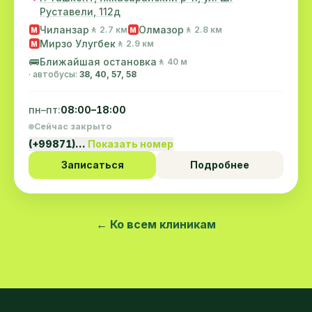
Руставели, 112д
Чиланзар
Олмазор
🚶 2.7 км
🚶 2.8 км
M
M
Мирзо Улугбек
🚶 2.9 км
M
🚌
Ближайшая остановка
🚶 40 м
· автобусы:
38, 40, 57, 58
пн–пт:
08:00–18:00
Сейчас закрыто
(+99871)…
Показать номер
Записаться
Подробнее
← Ко всем клиникам