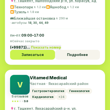
г. Ташкент, Яшнободский р-н, ул. Корасув, 4д
Технопарк
Яшнобод
🚶 1.2 км
🚶 1.2 км
M
M
Тузель
🚶 1.8 км
M
🚌
Ближайшая остановка
🚶 290 м
· автобусы:
18, 30, 44, 49
пн–пт:
09:00–17:00
Сейчас закрыто
(+99871)…
Показать номер
Записаться
Подробнее
Vitamed Medical
V
Частная · Яккасарайский район
Гастроэнтерология
Гинекология
5 отзывов
Кардиология
+24
★★★★★
★★★★★
3.0
г. Ташкент, Яккасарайский р-н, ул.