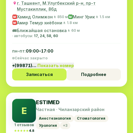
г. Ташкент, М.Улугбекский р-н, пр-т
Мустакиллик, 86д
Хамид Олимжон
Минг Урик
🚶 850 м
🚶 1.5 км
M
M
Амир Темур хиёбони
🚶 1.8 км
M
🚌
Ближайшая остановка
🚶 60 м
· автобусы:
17, 24, 58, 60
пн–пт:
09:00–17:00
Сейчас закрыто
+(99871)…
Показать номер
Записаться
Подробнее
ESTIMED
E
Частная · Чиланзарский район
Анестезиология
Стоматология
1 отзывов
Урология
+3
★★★★★
★★★★★
4.8