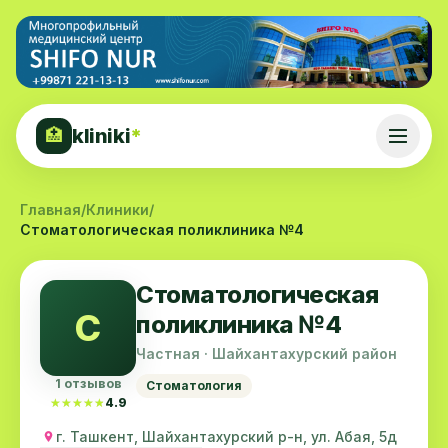
kliniki
*
🏥
Главная
/
Клиники
/
Стоматологическая поликлиника №4
Стоматологическая
С
поликлиника №4
Частная · Шайхантахурский район
1 отзывов
Стоматология
★★★★★
★★★★★
4.9
г. Ташкент, Шайхантахурский р-н, ул. Абая, 5д