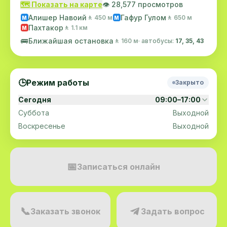
🗺️ Показать на карте
👁️ 28,577 просмотров
Алишер Навоий
Гафур Гулом
🚶 450 м
🚶 650 м
M
M
Пахтакор
🚶 1.1 км
M
🚌
Ближайшая остановка
🚶 160 м
· автобусы:
17, 35, 43
🕒
Режим работы
Закрыто
Сегодня
09:00–17:00
Суббота
Выходной
Воскресенье
Выходной
📅
Записаться онлайн
📞
Заказать звонок
Задать вопрос