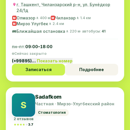
г. Ташкент, Чиланзарский р-н, ул. Бунёдкор
24/1д
Олмазор
Чиланзар
🚶 400 м
🚶 1.4 км
M
M
Мирзо Улугбек
🚶 2.4 км
M
🚌
Ближайшая остановка
🚶 220 м
· автобусы:
41
пн–пт:
09:00–18:00
Сейчас закрыто
(+99895)…
Показать номер
Записаться
Подробнее
Sadafkom
S
Частная · Мирзо-Улугбекский район
Стоматология
2 отзывов
★★★★★
★★★★★
3.7