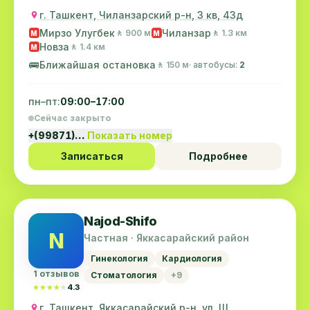
г. Ташкент, Чиланзарский р-н, 3 кв, 43д
Мирзо Улугбек
Чиланзар
🚶 900 м
🚶 1.3 км
M
M
Новза
🚶 1.4 км
M
🚌
Ближайшая остановка
🚶 150 м
· автобусы:
2
пн–пт:
09:00–17:00
Сейчас закрыто
+(99871)…
Показать номер
Записаться
Подробнее
Najod-Shifo
N
Частная · Яккасарайский район
Гинекология
Кардиология
1 отзывов
Стоматология
+9
★★★★★
★★★★★
4.3
г. Ташкент, Яккасарайский р-н, ул. Ш.