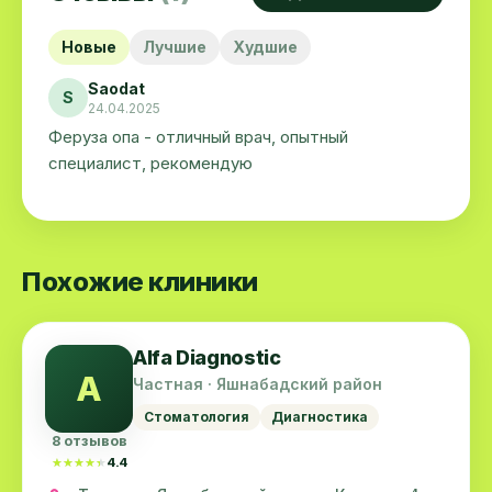
Новые
Лучшие
Худшие
Saodat
S
24.04.2025
Феруза опа - отличный врач, опытный
специалист, рекомендую
Похожие клиники
Alfa Diagnostic
A
Частная · Яшнабадский район
Стоматология
Диагностика
8 отзывов
★★★★★
★★★★★
4.4