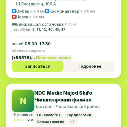
Ш.Руставели, 109 А
Ойбек
Космонавтлар
🚶 2.4 км
🚶 2.6 км
M
M
Новза
🚶 2.9 км
M
🚌
Ближайшая остановка
🚶 70 м
· автобусы:
2, 11, 12, 40, 45, 47
пн–сб:
08:00–17:30
Сейчас закрыто
(+99878)…
Показать номер
Записаться
Подробнее
NDC Medic Najod Shifo
N
Чиланзарский филиал
Частная · Чиланзарский район
3 отзывов
Гинекология
Кардиология
★★★★★
★★★★★
2.9
Стоматология
+7