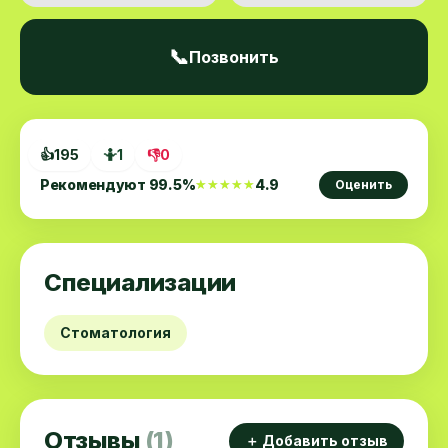
📞
Позвонить
👍
195
🤷
1
👎
0
Рекомендуют
99.5
%
4.9
★★★★★
★★★★★
Оценить
Специализации
Стоматология
Отзывы
(1)
＋ Добавить отзыв