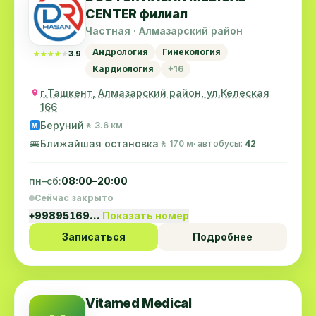
CENTER филиал
Частная · Алмазарский район
Андрология
Гинекология
★★★★★
★★★★★
3.9
Кардиология
+16
г.Ташкент, Алмазарский район, ул.Келеская
166
Беруний
🚶 3.6 км
M
🚌
Ближайшая остановка
🚶 170 м
· автобусы:
42
пн–сб:
08:00–20:00
Сейчас закрыто
+99895169…
Показать номер
Записаться
Подробнее
Vitamed Medical