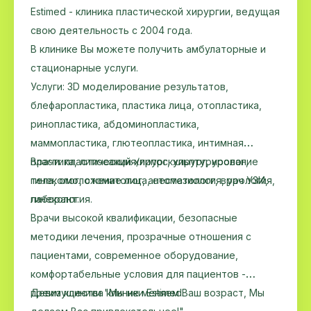
Estimed - клиника пластической хирургии, ведущая
свою деятельность с 2004 года.
В клинике Вы можете получить амбулаторные и
стационарные услуги.
Услуги: 3D моделирование результатов,
блефаропластика, пластика лица, отопластика,
ринопластика, абдоминопластика,
маммопластика, глютеопластика, интимная
пластика, липосакция/липоскульптурирование
Врачи: пластический хирург, хирург, уролог,
тела, омоложение лица, стоматология, урология,
гинеколог, стоматолог, анестезиолог, врач УЗИ,
гинекология.
лаборант.
Врачи высокой квалификации, безопасные
методики лечения, прозрачные отношения с
пациентами, современное оборудование,
комфортабельные условия для пациентов -
преимущества клиники Estimed.
Девиз клиники "Мы не меняем Ваш возраст, Мы