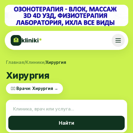
kliniki
*
🏥
Главная
/
Клиники
/
Хирургия
Хирургия
👨‍⚕️ Врачи: Хирургия →
Найти