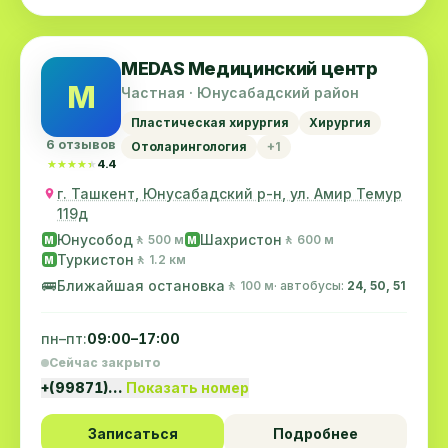
MEDAS Медицинский центр
M
Частная · Юнусабадский район
Пластическая хирургия
Хирургия
6 отзывов
Отоларингология
+1
★★★★★
★★★★★
4.4
г. Ташкент, Юнусабадский р-н, ул. Амир Темур
119д
Юнусобод
Шахристон
🚶 500 м
🚶 600 м
M
M
Туркистон
🚶 1.2 км
M
🚌
Ближайшая остановка
🚶 100 м
· автобусы:
24, 50, 51
пн–пт:
09:00–17:00
Сейчас закрыто
+(99871)…
Показать номер
Записаться
Подробнее