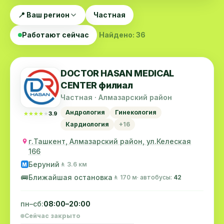
📍 Ваш регион
Частная
Работают сейчас
Найдено: 36
DOCTOR HASAN MEDICAL
CENTER филиал
Частная · Алмазарский район
Андрология
Гинекология
★★★★★
★★★★★
3.9
Кардиология
+16
г.Ташкент, Алмазарский район, ул.Келеская
166
Беруний
🚶 3.6 км
M
🚌
Ближайшая остановка
🚶 170 м
· автобусы:
42
пн–сб:
08:00–20:00
Сейчас закрыто