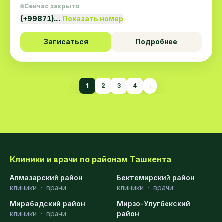
Сейчас закрыто
(+99871)…
Показать номер
Записаться
Подробнее
←
1
2
3
4
→
Клиники и врачи по районам Ташкента
Алмазарский район
Бектемирский район
клиники
·
врачи
клиники
·
врачи
Мирабадский район
Мирзо-Улугбекский
клиники
·
врачи
район