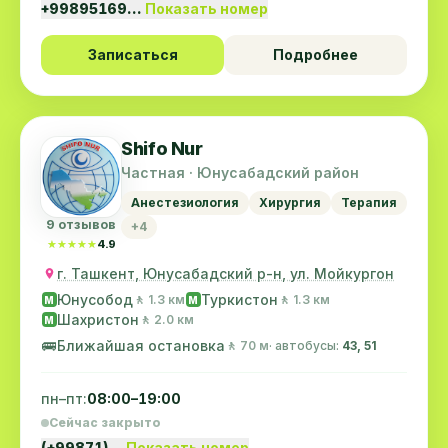
+99895169…
Показать номер
Записаться
Подробнее
Shifo Nur
Частная · Юнусабадский район
Анестезиология
Хирургия
Терапия
9 отзывов
+4
★★★★★
★★★★★
4.9
г. Ташкент, Юнусабадский р-н, ул. Мойкургон
Юнусобод
Туркистон
🚶 1.3 км
🚶 1.3 км
M
M
Шахристон
🚶 2.0 км
M
🚌
Ближайшая остановка
🚶 70 м
· автобусы:
43, 51
пн–пт:
08:00–19:00
Сейчас закрыто
(+99871)…
Показать номер