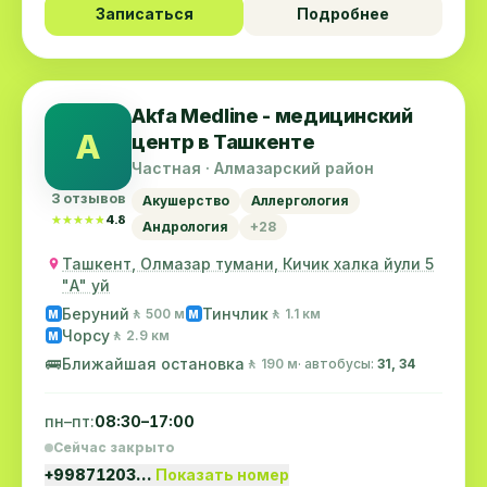
Записаться
Подробнее
Akfa Medline - медицинский
A
центр в Ташкенте
Частная · Алмазарский район
3 отзывов
Акушерство
Аллергология
★★★★★
★★★★★
4.8
Андрология
+28
Ташкент, Олмазар тумани, Кичик халка йули 5
"А" уй
Беруний
Тинчлик
🚶 500 м
🚶 1.1 км
M
M
Чорсу
🚶 2.9 км
M
🚌
Ближайшая остановка
🚶 190 м
· автобусы:
31, 34
пн–пт:
08:30–17:00
Сейчас закрыто
+99871203…
Показать номер