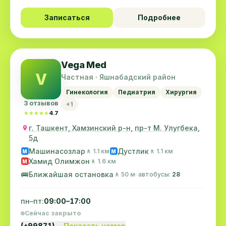
Записаться
Подробнее
Vega Med
V
Частная · Яшнабадский район
Гинекология
Педиатрия
Хирургия
3 отзывов
+1
★★★★★
★★★★★
4.7
г. Ташкент, Хамзинский р-н, пр-т М. Улугбека,
5д
Машинасозлар
Дустлик
🚶 1.1 км
🚶 1.1 км
M
M
Хамид Олимжон
🚶 1.6 км
M
🚌
Ближайшая остановка
🚶 50 м
· автобусы:
28
пн–пт:
09:00–17:00
Сейчас закрыто
(+99871)…
Показать номер