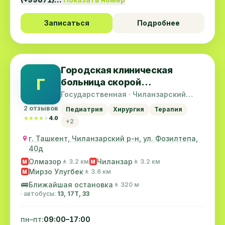
Записаться
Подробнее
Городская клиническая
Г
больница скорой
медицинской помощи
Государственная · Чиланзарский
район
(Неотложка)
2 отзывов
Педиатрия
Хирургия
Терапия
★★★★★
★★★★★
4.0
+2
г. Ташкент, Чиланзарский р-н, ул. Фозилтепа,
40д
Олмазор
Чиланзар
🚶 3.2 км
🚶 3.2 км
M
M
Мирзо Улугбек
🚶 3.6 км
M
🚌
Ближайшая остановка
🚶 320 м
· автобусы:
13, 17T, 33
пн–пт:
09:00–17:00