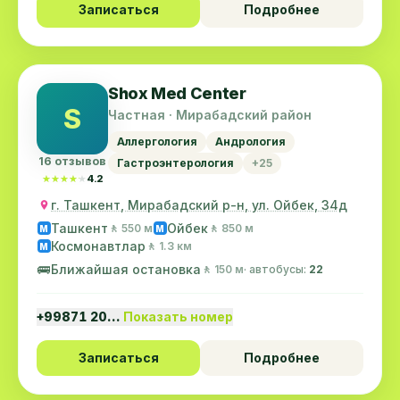
Записаться
Подробнее
Shox Med Center
S
Частная · Мирабадский район
Аллергология
Андрология
16 отзывов
Гастроэнтерология
+25
★★★★★
★★★★★
4.2
г. Ташкент, Мирабадский р-н, ул. Ойбек, 34д
Ташкент
Ойбек
🚶 550 м
🚶 850 м
M
M
Космонавтлар
🚶 1.3 км
M
🚌
Ближайшая остановка
🚶 150 м
· автобусы:
22
+99871 20…
Показать номер
Записаться
Подробнее