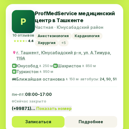
ProfMedService медицинский
P
центр в Ташкенте
Частная · Юнусабадский район
10 отзывов
Анестезиология
Кардиология
★★★★★
★★★★★
4.4
Хирургия
+5
г. Ташкент, Юнусабадский р-н, ул. А.Тимура,
119A
Юнусобод
Шахристон
🚶 250 м
🚶 850 м
M
M
Туркистон
🚶 950 м
M
🚌
Ближайшая остановка
🚶 150 м
· автобусы:
24, 50, 51
пн–пт:
08:00–17:00
Сейчас закрыто
(+99871)…
Показать номер
Записаться
Подробнее