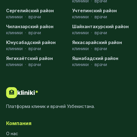
клиники
·
врачи
Сергелийский район
Учтепинский район
клиники
·
врачи
клиники
·
врачи
Чиланзарский район
Шайхантахурский район
клиники
·
врачи
клиники
·
врачи
Юнусабадский район
Яккасарайский район
клиники
·
врачи
клиники
·
врачи
Янгихаётский район
Яшнабадский район
клиники
·
врачи
клиники
·
врачи
kliniki
*
🏥
Платформа клиник и врачей Узбекистана.
Компания
О нас