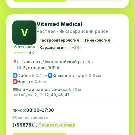
Vitamed Medical
V
Частная · Яккасарайский район
Гастроэнтерология
Гинекология
5 отзывов
Кардиология
+24
★★★★★
★★★★★
3.0
г. Ташкент, Яккасарайский р-н, ул.
Ш.Руставели, 109 А
Ойбек
Космонавтлар
🚶 2.4 км
🚶 2.6 км
M
M
Новза
🚶 2.9 км
M
🚌
Ближайшая остановка
🚶 70 м
· автобусы:
2, 11, 12, 40, 45, 47
пн–сб:
08:00–17:30
Сейчас закрыто
(+99878)…
Показать номер