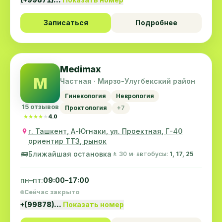
Записаться
Подробнее
Medimax
M
Частная · Мирзо-Улугбекский район
Гинекология
Неврология
15 отзывов
Проктология
+7
★★★★★
★★★★★
4.0
г. Ташкент, А-Югнаки, ул. Проектная, Г-40
ориентир ТТЗ, рынок
🚌
Ближайшая остановка
🚶 30 м
· автобусы:
1, 17, 25
пн–пт:
09:00–17:00
Сейчас закрыто
+(99878)…
Показать номер