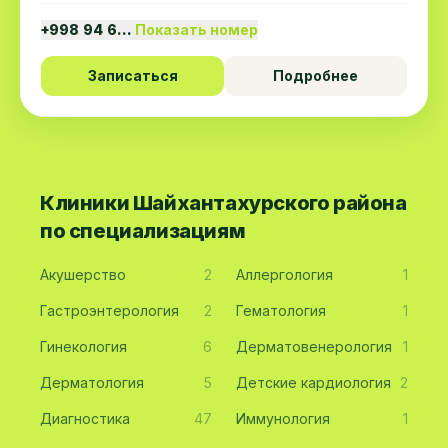
+998 94 6…
Показать номер
Записаться
Подробнее
Клиники Шайхантахурского района
по специализациям
Акушерство
2
Аллергология
1
Гастроэнтерология
2
Гематология
1
Гинекология
6
Дерматовенерология
1
Дерматология
5
Детские кардиология
2
Диагностика
47
Иммунология
1