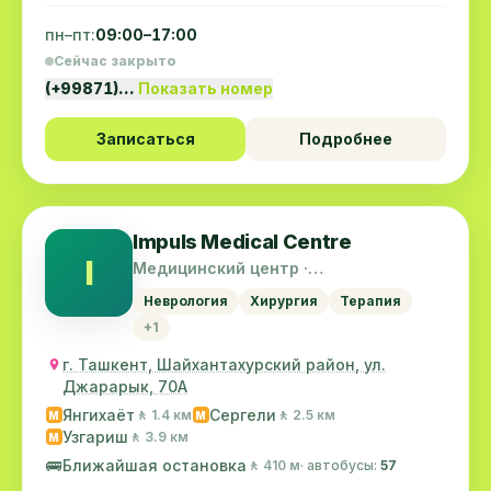
пн–пт:
09:00–17:00
Сейчас закрыто
(+99871)…
Показать номер
Записаться
Подробнее
Impuls Medical Centre
I
Медицинский центр ·
Шайхантахурский район
Неврология
Хирургия
Терапия
+1
г. Ташкент, Шайхантахурский район, ул.
Джарарык, 70А
Янгихаёт
Сергели
🚶 1.4 км
🚶 2.5 км
M
M
Узгариш
🚶 3.9 км
M
🚌
Ближайшая остановка
🚶 410 м
· автобусы:
57