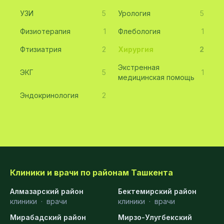
УЗИ
5
Урология
5
Физиотерапия
1
Флебология
1
Фтизиатрия
2
Хирургия
2
Экстренная
ЭКГ
5
1
медицинская помощь
Эндокринология
2
Клиники и врачи по районам Ташкента
Алмазарский район
Бектемирский район
клиники
·
врачи
клиники
·
врачи
Мирабадский район
Мирзо-Улугбекский