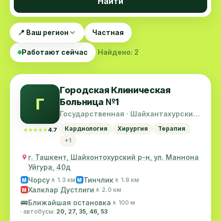
Найти
📍 Ваш регион
Частная
Работают сейчас
Найдено: 2
Городская Клиническая
Г
Больница №1
Государственная · Шайхантахурский
район
Кардиология
Хирургия
Терапия
★★★★★
★★★★★
4.7
+1
г. Ташкент, Шайхонтохурский р-н, ул. Маннона
Уйгура, 40д
Чорсу
Тинчлик
🚶 1.3 км
🚶 1.8 км
M
M
Халклар Дустлиги
🚶 2.0 км
M
🚌
Ближайшая остановка
🚶 100 м
· автобусы:
20, 27, 35, 46, 53