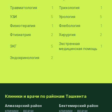
Травматология
1
Трихология
1
УЗИ
5
Урология
5
Физиотерапия
1
Флебология
1
Фтизиатрия
2
Хирургия
2
Экстренная
ЭКГ
5
1
медицинская помощь
Эндокринология
2
Клиники и врачи по районам Ташкента
Алмазарский район
Бектемирский район
клиники
·
врачи
клиники
·
врачи