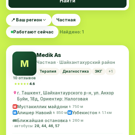
Найти
📍 Ваш регион
Частная
Работают сейчас
Найдено: 1
Medik As
M
Частная · Шайхантахурский район
Терапия
Диагностика
ЭКГ
+1
10 отзывов
★★★★★
★★★★★
4.6
г. Ташкент, Шайхантаурского р-н, ул. Анхор
Буйи, 18д, Ориентир: Налоговая
Мустакиллик майдони
🚶 750 м
M
Алишер Навоий
Узбекистон
🚶 850 м
🚶 1.1 км
M
M
🚌
Ближайшая остановка
🚶 260 м
· автобусы:
28, 44, 46, 57