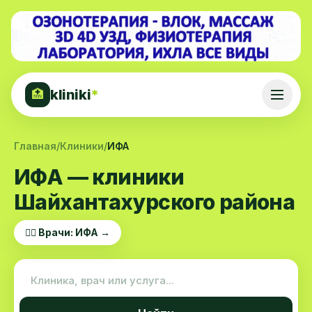
kliniki
*
🏥
Главная
/
Клиники
/
ИФА
ИФА — клиники
Шайхантахурского района
👨‍⚕️ Врачи: ИФА →