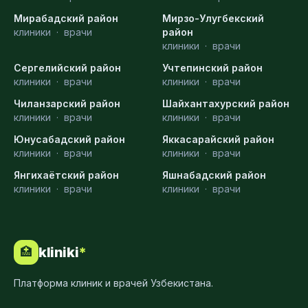
Мирабадский район
Мирзо-Улугбекский
клиники
·
врачи
район
клиники
·
врачи
Сергелийский район
Учтепинский район
клиники
·
врачи
клиники
·
врачи
Чиланзарский район
Шайхантахурский район
клиники
·
врачи
клиники
·
врачи
Юнусабадский район
Яккасарайский район
клиники
·
врачи
клиники
·
врачи
Янгихаётский район
Яшнабадский район
клиники
·
врачи
клиники
·
врачи
kliniki
*
🏥
Платформа клиник и врачей Узбекистана.