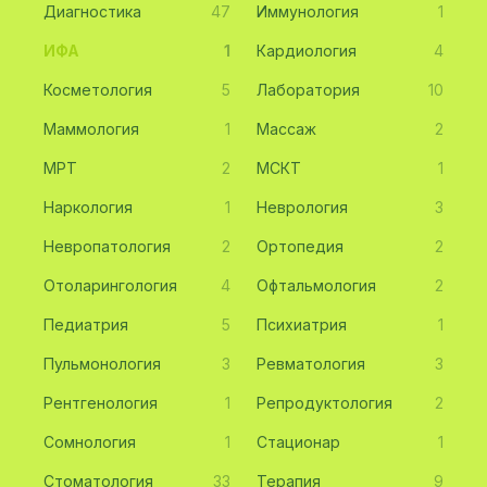
Диагностика
47
Иммунология
1
ИФА
1
Кардиология
4
Косметология
5
Лаборатория
10
Маммология
1
Массаж
2
МРТ
2
МСКТ
1
Наркология
1
Неврология
3
Невропатология
2
Ортопедия
2
Отоларингология
4
Офтальмология
2
Педиатрия
5
Психиатрия
1
Пульмонология
3
Ревматология
3
Рентгенология
1
Репродуктология
2
Сомнология
1
Стационар
1
Стоматология
33
Терапия
9