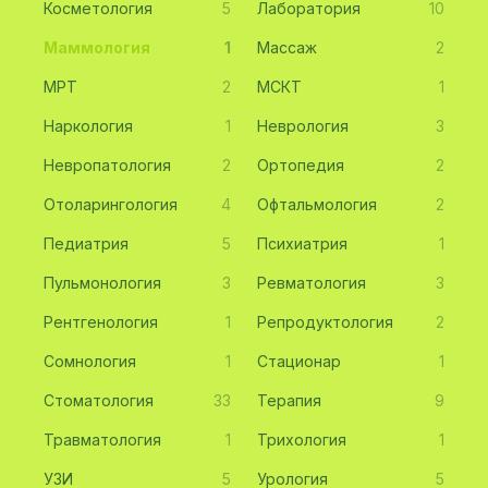
Косметология
5
Лаборатория
10
Маммология
1
Массаж
2
МРТ
2
МСКТ
1
Наркология
1
Неврология
3
Невропатология
2
Ортопедия
2
Отоларингология
4
Офтальмология
2
Педиатрия
5
Психиатрия
1
Пульмонология
3
Ревматология
3
Рентгенология
1
Репродуктология
2
Сомнология
1
Стационар
1
Стоматология
33
Терапия
9
Травматология
1
Трихология
1
УЗИ
5
Урология
5