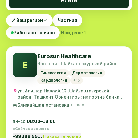
Найти
📍 Ваш регион
Частная
Работают сейчас
Найдено: 1
Eurosun Healthcare
E
Частная · Шайхантахурский район
Гинекология
Дерматология
Кардиология
+15
ул. Алишер Навоий 10, Шайхантахурский
район, Ташкент Ориентиры: напротив банка
"Трастбанк"
🚌
Ближайшая остановка
🚶 130 м
пн–сб:
08:00–18:00
Сейчас закрыто
+99888 95…
Показать номер