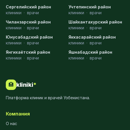
Сергелийский район
Учтепинский район
клиники
·
врачи
клиники
·
врачи
Чиланзарский район
Шайхантахурский район
клиники
·
врачи
клиники
·
врачи
Юнусабадский район
Яккасарайский район
клиники
·
врачи
клиники
·
врачи
Янгихаётский район
Яшнабадский район
клиники
·
врачи
клиники
·
врачи
kliniki
*
🏥
Платформа клиник и врачей Узбекистана.
Компания
О нас