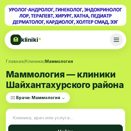
kliniki
*
🏥
Главная
/
Клиники
/
Маммология
Маммология — клиники
Шайхантахурского района
👨‍⚕️ Врачи: Маммология →