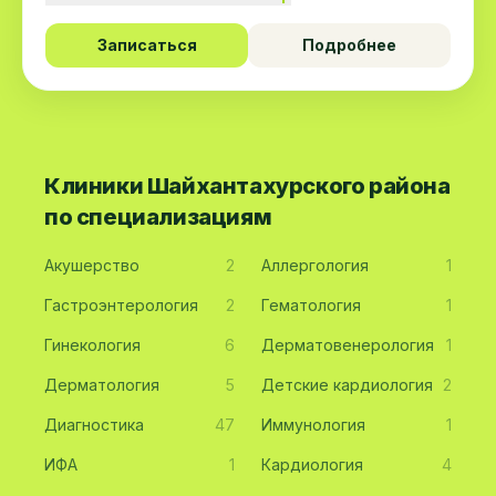
Записаться
Подробнее
Клиники Шайхантахурского района
по специализациям
Акушерство
2
Аллергология
1
Гастроэнтерология
2
Гематология
1
Гинекология
6
Дерматовенерология
1
Дерматология
5
Детские кардиология
2
Диагностика
47
Иммунология
1
ИФА
1
Кардиология
4