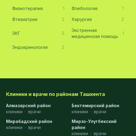
Физиотерапия
1
Флебология
1
Фтизиатрия
2
Хирургия
2
Экстренная
ЭКГ
5
1
медицинская помощь
Эндокринология
2
Клиники и врачи по районам Ташкента
Алмазарский район
Бектемирский район
клиники
·
врачи
клиники
·
врачи
Мирабадский район
Мирзо-Улугбекский
клиники
·
врачи
район
клиники
·
врачи