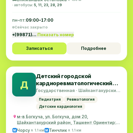
· автобусы:
5, 11, 23, 28, 29
пн–пт:
09:00–17:00
Сейчас закрыто
+(99871)…
Показать номер
Записаться
Подробнее
Детский городской
Д
кардиоревматологический
центр
Государственная · Шайхантахурский
район
Педиатрия
Ревматология
Детские кардиология
м-в Богкуча, ул. Богкуча, дом 20,
Шайхантахурский район, Ташкент Ориентир:
детский диагнос...
Чорсу
Тинчлик
🚶 1.1 км
🚶 1.1 км
M
M