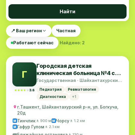
Найти
📍 Ваш регион
Частная
Работают сейчас
Найдено: 2
Городская детская
Г
клиническая больница №4 с
кардиоревматологическим
Государственная · Шайхантахурский
район
профилем
Педиатрия
Ревматология
★★★★★
★★★★★
3.6
Диагностика
+1
г.Ташкент, Шайхантахурский р-н, ул. Богкуча,
20д
Тинчлик
Чорсу
🚶 900 м
🚶 1.2 км
M
M
Гафур Гулом
🚶 2.1 км
M
🚌
Ближайшая остановка
🚶 130 м