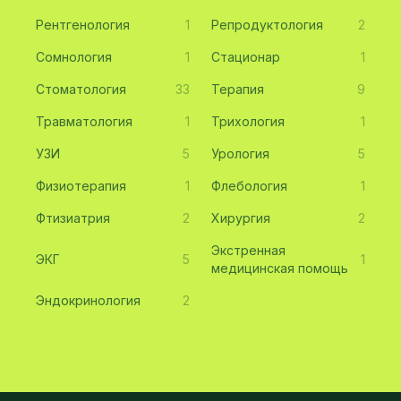
Рентгенология
1
Репродуктология
2
Сомнология
1
Стационар
1
Стоматология
33
Терапия
9
Травматология
1
Трихология
1
УЗИ
5
Урология
5
Физиотерапия
1
Флебология
1
Фтизиатрия
2
Хирургия
2
Экстренная
ЭКГ
5
1
медицинская помощь
Эндокринология
2