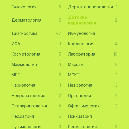
Гинекология
6
Дерматовенерология
1
Детские
Дерматология
5
2
кардиология
Диагностика
47
Иммунология
1
ИФА
1
Кардиология
4
Косметология
5
Лаборатория
10
Маммология
1
Массаж
2
МРТ
2
МСКТ
1
Наркология
1
Неврология
3
Невропатология
2
Ортопедия
2
Отоларингология
4
Офтальмология
2
Педиатрия
5
Психиатрия
1
Пульмонология
3
Ревматология
3