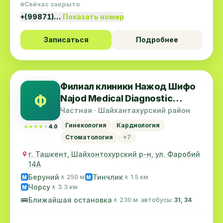
Сейчас закрыто
+(99871)…
Показать номер
Записаться
Подробнее
Филиал клиники Нажод Шифо
Ф
Najod Medical Diagnostic
Center
Частная · Шайхантахурский район
Гинекология
Кардиология
★★★★★
★★★★★
4.0
Стоматология
+7
г. Ташкент, Шайхонтохурский р-н, ул. Фаробий
14А
Беруний
Тинчлик
🚶 250 м
🚶 1.5 км
M
M
Чорсу
🚶 3.3 км
M
🚌
Ближайшая остановка
🚶 230 м
· автобусы:
31, 34