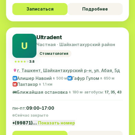
Записаться
Подробнее
Ultradent
U
Частная · Шайхантахурский район
Стоматология
★★★★★
★★★★★
3.8
г. Ташкент, Шайхантахурский р-н, ул. Абая, 5д
Алишер Навоий
Гафур Гулом
🚶 500 м
🚶 650 м
M
M
Пахтакор
🚶 1.1 км
M
🚌
Ближайшая остановка
🚶 180 м
· автобусы:
17, 35, 43
пн–пт:
09:00–17:00
Сейчас закрыто
+(99871)…
Показать номер