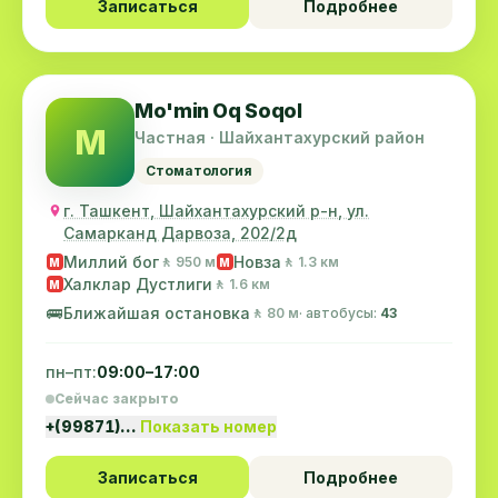
Записаться
Подробнее
Mo'min Oq Soqol
M
Частная · Шайхантахурский район
Стоматология
г. Ташкент, Шайхантахурский р-н, ул.
Самарканд Дарвоза, 202/2д
Миллий бог
Новза
🚶 950 м
🚶 1.3 км
M
M
Халклар Дустлиги
🚶 1.6 км
M
🚌
Ближайшая остановка
🚶 80 м
· автобусы:
43
пн–пт:
09:00–17:00
Сейчас закрыто
+(99871)…
Показать номер
Записаться
Подробнее