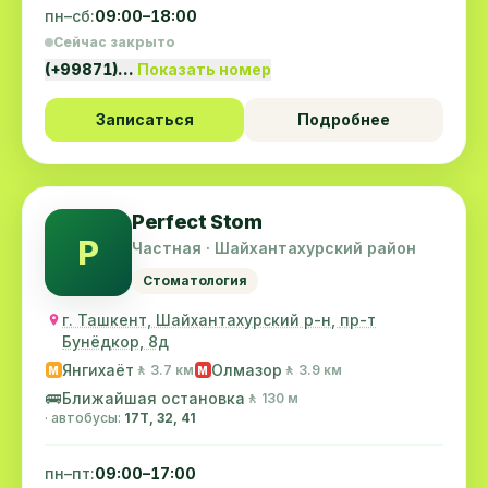
пн–сб:
09:00–18:00
Сейчас закрыто
(+99871)…
Показать номер
Записаться
Подробнее
Perfect Stom
P
Частная · Шайхантахурский район
Стоматология
г. Ташкент, Шайхантахурский р-н, пр-т
Бунёдкор, 8д
Янгихаёт
Олмазор
🚶 3.7 км
🚶 3.9 км
M
M
🚌
Ближайшая остановка
🚶 130 м
· автобусы:
17T, 32, 41
пн–пт:
09:00–17:00