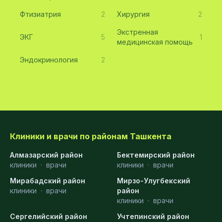
Фтизиатрия
2
Хирургия
2
Экстренная
ЭКГ
5
1
медицинская помощь
Эндокринология
2
Клиники и врачи по районам Ташкента
Алмазарский район
Бектемирский район
клиники
·
врачи
клиники
·
врачи
Мирабадский район
Мирзо-Улугбекский
клиники
·
врачи
район
клиники
·
врачи
Сергелийский район
Учтепинский район