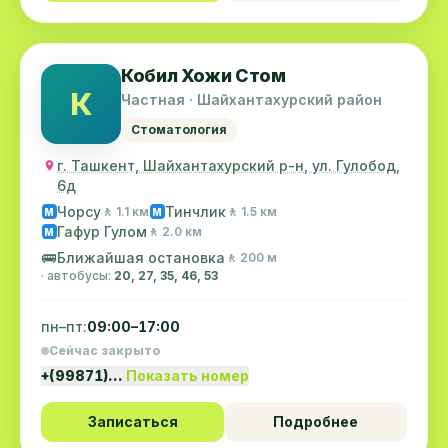
Кобил Хожи Стом
К
Частная · Шайхантахурский район
Стоматология
г. Ташкент, Шайхантахурский р-н, ул. Гулобод,
6д
Чорсу
Тинчлик
🚶 1.1 км
🚶 1.5 км
M
M
Гафур Гулом
🚶 2.0 км
M
🚌
Ближайшая остановка
🚶 200 м
· автобусы:
20, 27, 35, 46, 53
пн–пт:
09:00–17:00
Сейчас закрыто
+(99871)…
Показать номер
Записаться
Подробнее