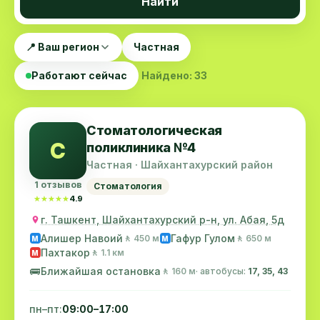
Найти
📍 Ваш регион
Частная
Работают сейчас
Найдено: 33
Стоматологическая
С
поликлиника №4
Частная · Шайхантахурский район
1 отзывов
Стоматология
★★★★★
★★★★★
4.9
г. Ташкент, Шайхантахурский р-н, ул. Абая, 5д
Алишер Навоий
Гафур Гулом
🚶 450 м
🚶 650 м
M
M
Пахтакор
🚶 1.1 км
M
🚌
Ближайшая остановка
🚶 160 м
· автобусы:
17, 35, 43
пн–пт:
09:00–17:00