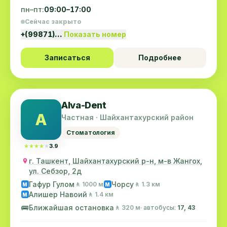
пн–пт:
09:00–17:00
Сейчас закрыто
+(99871)…
Показать номер
Записаться
Подробнее
Alva-Dent
A
Частная · Шайхантахурский район
Стоматология
★★★★★
★★★★★
3.9
г. Ташкент, Шайхантахурский р-н, м-в Жангох,
ул. Себзор, 2д
Гафур Гулом
Чорсу
🚶 1000 м
🚶 1.3 км
M
M
Алишер Навоий
🚶 1.4 км
M
🚌
Ближайшая остановка
🚶 320 м
· автобусы:
17, 43