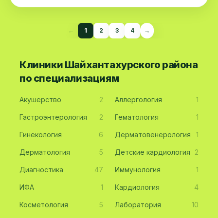
←
1
2
3
4
→
Клиники Шайхантахурского района
по специализациям
Акушерство
2
Аллергология
1
Гастроэнтерология
2
Гематология
1
Гинекология
6
Дерматовенерология
1
Дерматология
5
Детские кардиология
2
Диагностика
47
Иммунология
1
ИФА
1
Кардиология
4
Косметология
5
Лаборатория
10