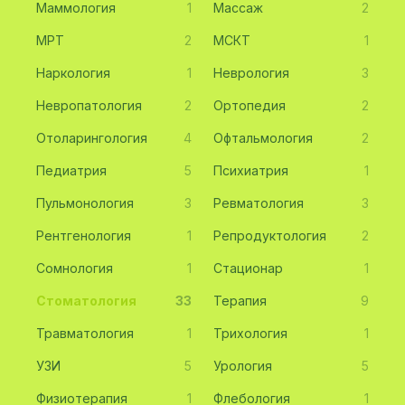
Маммология
1
Массаж
2
МРТ
2
МСКТ
1
Наркология
1
Неврология
3
Невропатология
2
Ортопедия
2
Отоларингология
4
Офтальмология
2
Педиатрия
5
Психиатрия
1
Пульмонология
3
Ревматология
3
Рентгенология
1
Репродуктология
2
Сомнология
1
Стационар
1
Стоматология
33
Терапия
9
Травматология
1
Трихология
1
УЗИ
5
Урология
5
Физиотерапия
1
Флебология
1