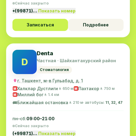
Сейчас закрыто
+(99871)…
Показать номер
Записаться
Подробнее
Denta
D
Частная · Шайхантахурский район
Стоматология
г. Ташкент, м-в Гульабад, д. 1
Халклар Дустлиги
Пахтакор
🚶 650 м
🚶 750 м
M
M
Миллий бог
🚶 1.4 км
M
🚌
Ближайшая остановка
🚶 210 м
· автобусы:
11, 32, 47
пн–сб:
09:00–21:00
Сейчас закрыто
(+99871)…
Показать номер