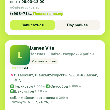
пн–пт:
09:00–18:00
Сейчас закрыто
(+998-71)…
Показать номер
Записаться
Подробнее
Lumen Vita
L
Частная · Шайхантахурский район
Стоматология
★★★★★
★★★★★
2.1
г. Ташкент, Шайхантахурский р-н, м-в Лабзак,
30д
Туркистон
Юнусобод
🚶 600 м
🚶 800 м
M
M
Шахристон
🚶 1.8 км
M
🚌
Ближайшая остановка
🚶 260 м
· автобусы:
5, 6, 7, 24, 25, 50…