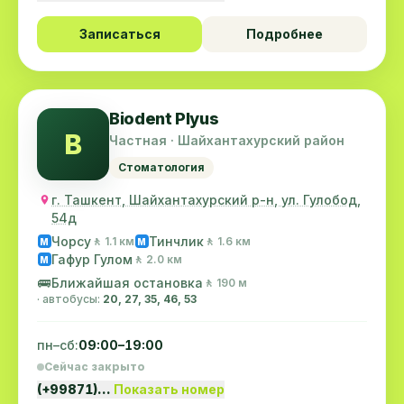
Записаться
Подробнее
Biodent Plyus
B
Частная · Шайхантахурский район
Стоматология
г. Ташкент, Шайхантахурский р-н, ул. Гулобод,
54д
Чорсу
Тинчлик
🚶 1.1 км
🚶 1.6 км
M
M
Гафур Гулом
🚶 2.0 км
M
🚌
Ближайшая остановка
🚶 190 м
· автобусы:
20, 27, 35, 46, 53
пн–сб:
09:00–19:00
Сейчас закрыто
(+99871)…
Показать номер