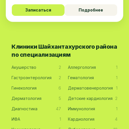
Записаться
Подробнее
Клиники Шайхантахурского района
по специализациям
Акушерство
2
Аллергология
1
Гастроэнтерология
2
Гематология
1
Гинекология
6
Дерматовенерология
1
Дерматология
5
Детские кардиология
2
Диагностика
47
Иммунология
1
ИФА
1
Кардиология
4