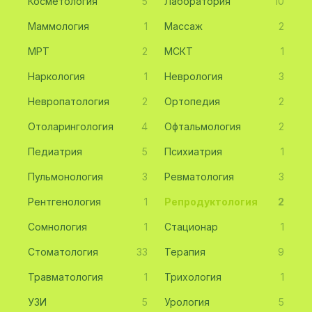
Косметология
5
Лаборатория
10
Маммология
1
Массаж
2
МРТ
2
МСКТ
1
Наркология
1
Неврология
3
Невропатология
2
Ортопедия
2
Отоларингология
4
Офтальмология
2
Педиатрия
5
Психиатрия
1
Пульмонология
3
Ревматология
3
Рентгенология
1
Репродуктология
2
Сомнология
1
Стационар
1
Стоматология
33
Терапия
9
Травматология
1
Трихология
1
УЗИ
5
Урология
5