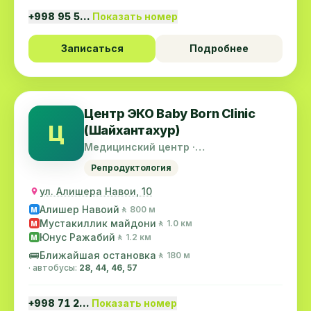
+998 95 5…
Показать номер
Записаться
Подробнее
Центр ЭКО Baby Born Clinic
Ц
(Шайхантахур)
Медицинский центр ·
Шайхантахурский район
Репродуктология
ул. Алишера Навои, 10
Алишер Навоий
🚶 800 м
M
Мустакиллик майдони
🚶 1.0 км
M
Юнус Ражабий
🚶 1.2 км
M
🚌
Ближайшая остановка
🚶 180 м
· автобусы:
28, 44, 46, 57
+998 71 2…
Показать номер