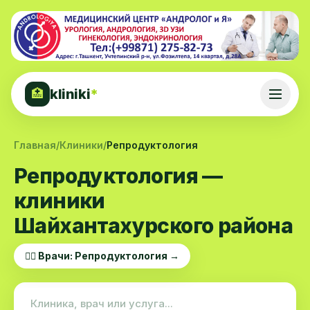
kliniki
*
🏥
Главная
/
Клиники
/
Репродуктология
Репродуктология —
клиники
Шайхантахурского района
👨‍⚕️ Врачи: Репродуктология →