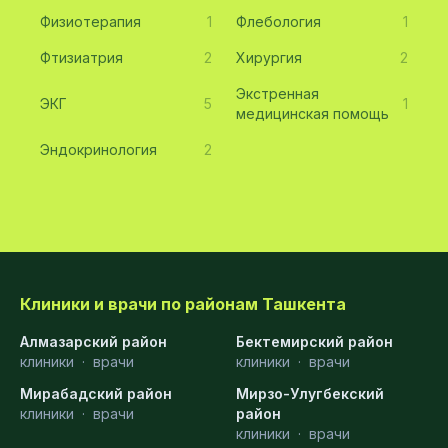
Физиотерапия
1
Флебология
1
Фтизиатрия
2
Хирургия
2
Экстренная
ЭКГ
5
1
медицинская помощь
Эндокринология
2
Клиники и врачи по районам Ташкента
Алмазарский район
Бектемирский район
клиники
·
врачи
клиники
·
врачи
Мирабадский район
Мирзо-Улугбекский
клиники
·
врачи
район
клиники
·
врачи