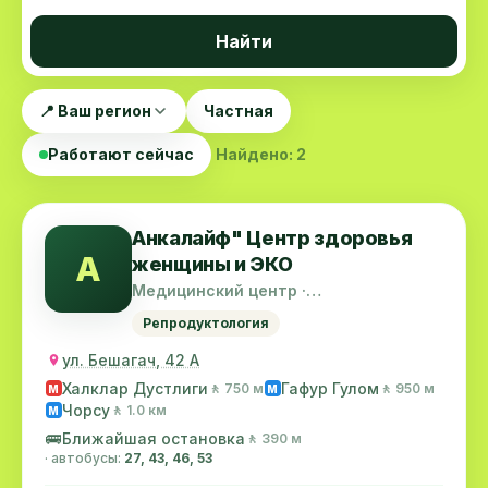
Найти
📍 Ваш регион
Частная
Работают сейчас
Найдено: 2
Анкалайф" Центр здоровья
А
женщины и ЭКО
Медицинский центр ·
Шайхантахурский район
Репродуктология
ул. Бешагач, 42 А
Халклар Дустлиги
Гафур Гулом
🚶 750 м
🚶 950 м
M
M
Чорсу
🚶 1.0 км
M
🚌
Ближайшая остановка
🚶 390 м
· автобусы:
27, 43, 46, 53