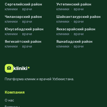
Сергелийский район
Учтепинский район
клиники
·
врачи
клиники
·
врачи
Чиланзарский район
Шайхантахурский район
клиники
·
врачи
клиники
·
врачи
Юнусабадский район
Яккасарайский район
клиники
·
врачи
клиники
·
врачи
Янгихаётский район
Яшнабадский район
клиники
·
врачи
клиники
·
врачи
kliniki
*
🏥
Платформа клиник и врачей Узбекистана.
Компания
О нас
Вопросы