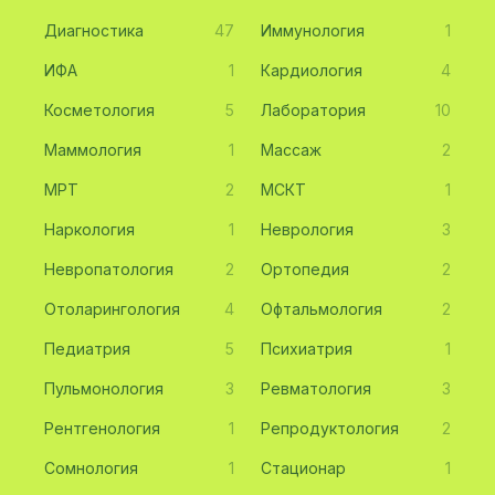
Диагностика
47
Иммунология
1
ИФА
1
Кардиология
4
Косметология
5
Лаборатория
10
Маммология
1
Массаж
2
МРТ
2
МСКТ
1
Наркология
1
Неврология
3
Невропатология
2
Ортопедия
2
Отоларингология
4
Офтальмология
2
Педиатрия
5
Психиатрия
1
Пульмонология
3
Ревматология
3
Рентгенология
1
Репродуктология
2
Сомнология
1
Стационар
1