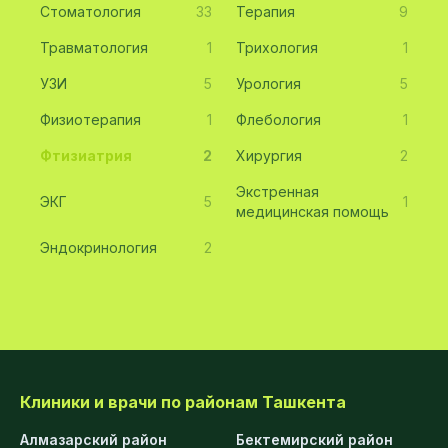
Стоматология
33
Терапия
9
Травматология
1
Трихология
1
УЗИ
5
Урология
5
Физиотерапия
1
Флебология
1
Фтизиатрия
2
Хирургия
2
Экстренная
ЭКГ
5
1
медицинская помощь
Эндокринология
2
Клиники и врачи по районам Ташкента
Алмазарский район
Бектемирский район