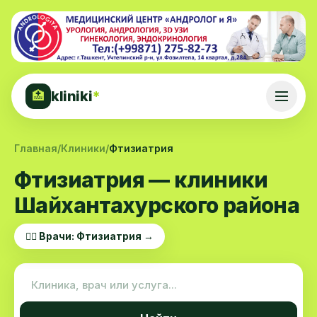
kliniki
*
🏥
Главная
/
Клиники
/
Фтизиатрия
Фтизиатрия — клиники
Шайхантахурского района
👨‍⚕️ Врачи: Фтизиатрия →