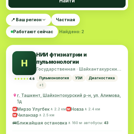
Найти
📍 Ваш регион
Частная
Работают сейчас
Найдено: 2
НИИ фтизиатрии и
Н
пульмонологии
Государственная · Шайхантахурский
район
Пульмонология
УЗИ
Диагностика
★★★★★
★★★★★
4.6
+1
г. Ташкент, Шайхонтохурский р-н, ул. Алимова,
1д
Мирзо Улугбек
Новза
🚶 2.2 км
🚶 2.4 км
M
M
Чиланзар
🚶 2.5 км
M
🚌
Ближайшая остановка
🚶 160 м
· автобусы:
43