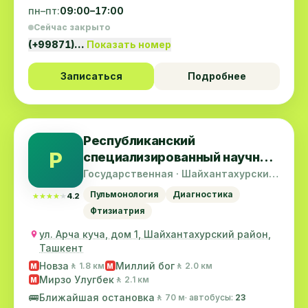
пн–пт:
09:00–17:00
Сейчас закрыто
(+99871)…
Показать номер
Записаться
Подробнее
Республиканский
Р
специализированный научно-
практический медицинский
Государственная · Шайхантахурский
район
центр фтизиатрии и
Пульмонология
Диагностика
★★★★★
★★★★★
4.2
пульмонологии
Фтизиатрия
ул. Арча куча, дом 1, Шайхантахурский район,
Ташкент
Новза
Миллий бог
🚶 1.8 км
🚶 2.0 км
M
M
Мирзо Улугбек
🚶 2.1 км
M
🚌
Ближайшая остановка
🚶 70 м
· автобусы:
23