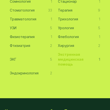
Сомнология
1
Стационар
1
Стоматология
33
Терапия
9
Травматология
1
Трихология
1
УЗИ
5
Урология
5
Физиотерапия
1
Флебология
1
Фтизиатрия
2
Хирургия
2
Экстренная
ЭКГ
5
медицинская
1
помощь
Эндокринология
2