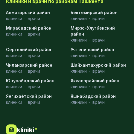
Клиники и врачи по районам Ташкента
Алмазарский район
Бектемирский район
клиники
·
врачи
клиники
·
врачи
Мирабадский район
Мирзо-Улугбекский
клиники
·
врачи
район
клиники
·
врачи
Сергелийский район
Учтепинский район
клиники
·
врачи
клиники
·
врачи
Чиланзарский район
Шайхантахурский район
клиники
·
врачи
клиники
·
врачи
Юнусабадский район
Яккасарайский район
клиники
·
врачи
клиники
·
врачи
Янгихаётский район
Яшнабадский район
клиники
·
врачи
клиники
·
врачи
kliniki
*
🏥