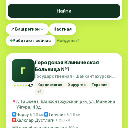
Найти
📍 Ваш регион
Частная
Работают сейчас
Найдено: 1
Городская Клиническая
Г
Больница №1
Государственная · Шайхантахурский
район
Кардиология
Хирургия
Терапия
★★★★★
★★★★★
4.7
+1
г. Ташкент, Шайхонтохурский р-н, ул. Маннона
Уйгура, 40д
Чорсу
Тинчлик
🚶 1.3 км
🚶 1.8 км
M
M
Халклар Дустлиги
🚶 2.0 км
M
🚌
Ближайшая остановка
🚶 100 м