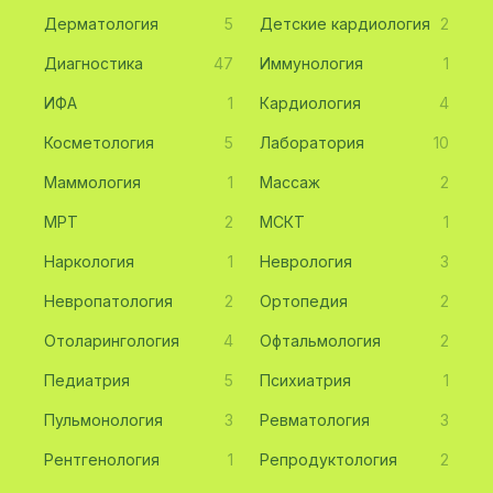
Дерматология
5
Детские кардиология
2
Диагностика
47
Иммунология
1
ИФА
1
Кардиология
4
Косметология
5
Лаборатория
10
Маммология
1
Массаж
2
МРТ
2
МСКТ
1
Наркология
1
Неврология
3
Невропатология
2
Ортопедия
2
Отоларингология
4
Офтальмология
2
Педиатрия
5
Психиатрия
1
Пульмонология
3
Ревматология
3
Рентгенология
1
Репродуктология
2