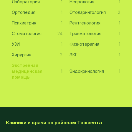
Лаборатория
1
Неврология
1
Ортопедия
1
Отоларингология
2
Психиатрия
1
Рентгенология
1
Стоматология
24
Травматология
1
УЗИ
1
Физиотерапия
1
Хирургия
2
ЭКГ
1
Экстренная
медицинская
1
Эндокринология
1
помощь
Клиники и врачи по районам Ташкента