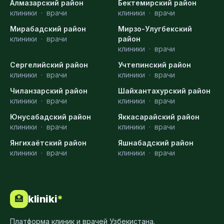
Алмазарский район
Бектемирский район
клиники
·
врачи
клиники
·
врачи
Мирабадский район
Мирзо-Улугбекский
клиники
·
врачи
район
клиники
·
врачи
Сергелийский район
Учтепинский район
клиники
·
врачи
клиники
·
врачи
Чиланзарский район
Шайхантахурский район
клиники
·
врачи
клиники
·
врачи
Юнусабадский район
Яккасарайский район
клиники
·
врачи
клиники
·
врачи
Янгихаётский район
Яшнабадский район
клиники
·
врачи
клиники
·
врачи
kliniki
*
🏥
Платформа клиник и врачей Узбекистана.