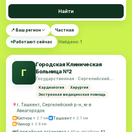
Найти
📍 Ваш регион
Частная
Работают сейчас
Найдено: 1
Городская Клиническая
Г
Больница №2
Государственная · Сергелийский
район
Кардиология
Хирургия
Экстренная медицинская помощь
г. Ташкент, Сергелийский р-н, м-в
Авиагородок
Кипчок
Ташкент
🚶 2.7 км
🚶 2.7 км
M
M
Чинор
🚶 2.8 км
M
🚌
Ближайшая остановка
🚶 60 м
· автобусы:
52