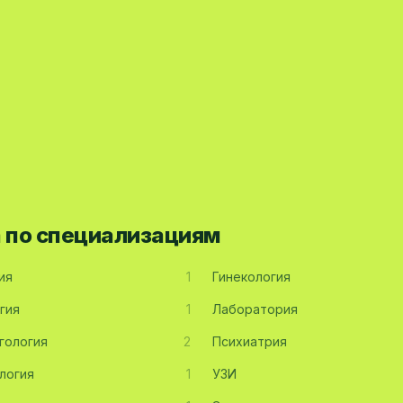
а по специализациям
ия
1
Гинекология
гия
1
Лаборатория
гология
2
Психиатрия
логия
1
УЗИ