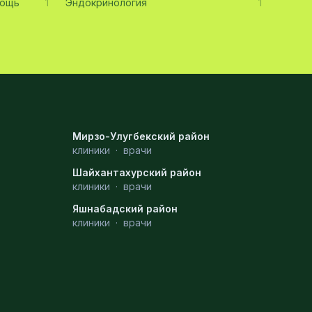
мощь
1
Эндокринология
1
Мирзо-Улугбекский район
клиники
·
врачи
Шайхантахурский район
клиники
·
врачи
Яшнабадский район
клиники
·
врачи