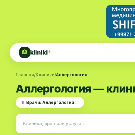
kliniki
*
🏥
Главная
/
Клиники
/
Аллергология
Аллергология — клин
👨‍⚕️ Врачи: Аллергология →