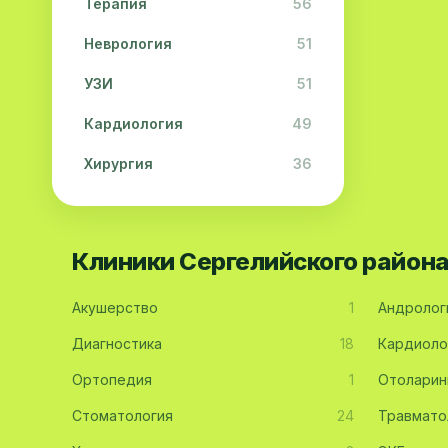
Терапия
56
Неврология
51
УЗИ
51
Кардиология
49
Хирургия
36
Физиотерапия
31
Косметология
28
Клиники Сергелийского район
Урология
28
Акушерство
1
Андролог
Офтальмология
26
Диагностика
18
Кардиоло
Дерматология
23
Ортопедия
1
Отоларин
Эндокринология
21
Стоматология
24
Травмато
Невропатология
21