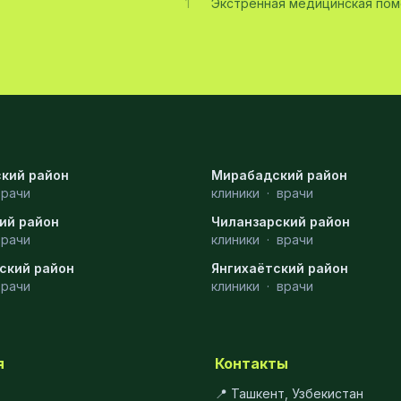
1
Экстренная медицинская по
кий район
Мирабадский район
врачи
клиники
·
врачи
ий район
Чиланзарский район
врачи
клиники
·
врачи
ский район
Янгихаётский район
врачи
клиники
·
врачи
я
Контакты
📍 Ташкент, Узбекистан