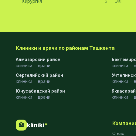
Хирургия
2
ЭКГ
Эмбриология
20
Акушерство
19
Ортопедия
19
Массаж
18
Клиники и врачи по районам Ташкента
Алмазарский район
Репродуктология
16
Бектемирс
клиники
·
врачи
клиники
·
ЭКГ
16
Сергелийский район
Учтепинск
клиники
·
врачи
клиники
·
Гастроэнтерология
13
Юнусабадский район
Яккасарай
Андрология
12
клиники
·
врачи
клиники
·
Стационар
11
Аллергология
10
Компани
kliniki
*
🏥
Психология
9
О нас