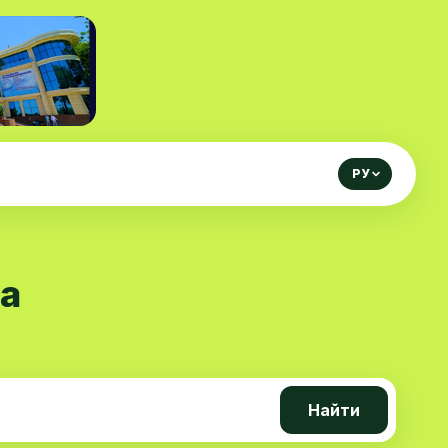
РУ
а
Найти