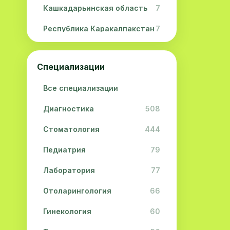
Кашкадарьинская область
7
Республика Каракалпакстан
7
Навоийская область
5
Специализации
Джизакская область
3
Все специализации
Сурхандарьинская область
2
Диагностика
508
Сырдарьинская область
2
Стоматология
444
Хорезмская область
2
Педиатрия
79
Лаборатория
77
Отоларингология
66
Гинекология
60