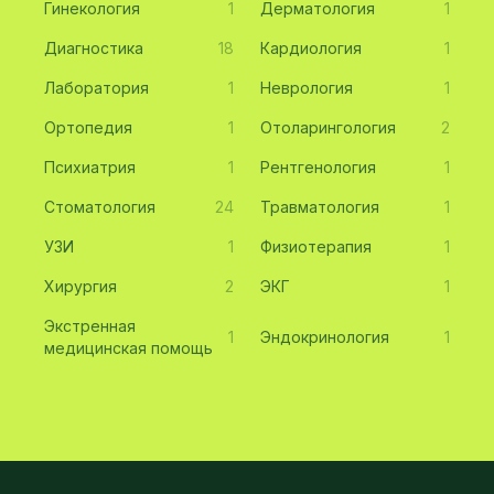
Гинекология
1
Дерматология
1
Диагностика
18
Кардиология
1
Лаборатория
1
Неврология
1
Ортопедия
1
Отоларингология
2
Психиатрия
1
Рентгенология
1
Стоматология
24
Травматология
1
УЗИ
1
Физиотерапия
1
Хирургия
2
ЭКГ
1
Экстренная
1
Эндокринология
1
медицинская помощь