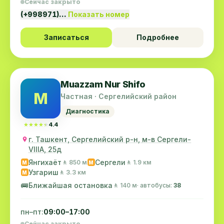
Сейчас закрыто
(+998971)…
Показать номер
Записаться
Подробнее
Muazzam Nur Shifo
M
Частная · Сергелийский район
Диагностика
★★★★★
★★★★★
4.4
г. Ташкент, Сергелийский р-н, м-в Сергели-
VIIIА, 25д
Янгихаёт
Сергели
🚶 850 м
🚶 1.9 км
M
M
Узгариш
🚶 3.3 км
M
🚌
Ближайшая остановка
🚶 140 м
· автобусы:
38
пн–пт:
09:00–17:00
Сейчас закрыто