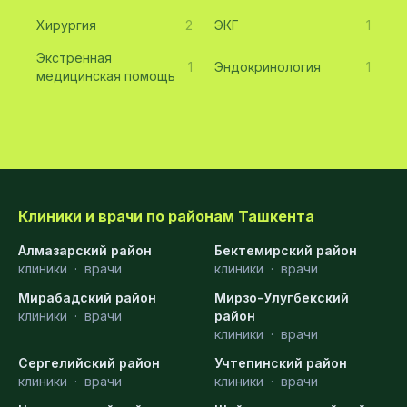
Хирургия
2
ЭКГ
1
Экстренная
1
Эндокринология
1
медицинская помощь
Клиники и врачи по районам Ташкента
Алмазарский район
Бектемирский район
клиники
·
врачи
клиники
·
врачи
Мирабадский район
Мирзо-Улугбекский
клиники
·
врачи
район
клиники
·
врачи
Сергелийский район
Учтепинский район
клиники
·
врачи
клиники
·
врачи