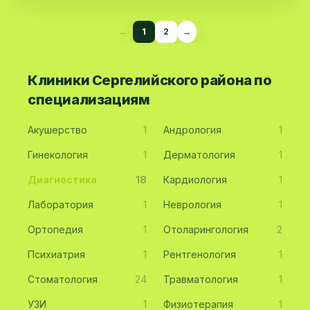
←
1
2
→
Клиники Сергелийского района по
специализациям
Акушерство
1
Андрология
1
Гинекология
1
Дерматология
1
Диагностика
18
Кардиология
1
Лаборатория
1
Неврология
1
Ортопедия
1
Отоларингология
2
Психиатрия
1
Рентгенология
1
Стоматология
24
Травматология
1
УЗИ
1
Физиотерапия
1