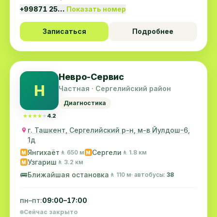
+99871 25…
Показать номер
Записаться
Подробнее
Невро-Сервис
Н
Частная · Сергелийский район
Диагностика
★★★★★
★★★★★
4.2
г. Ташкент, Сергелийский р-н, м-в Йулдош-6,
1д
Янгихаёт
Сергели
🚶 650 м
🚶 1.8 км
M
M
Узгариш
🚶 3.2 км
M
🚌
Ближайшая остановка
🚶 110 м
· автобусы:
38
пн–пт:
09:00–17:00
Сейчас закрыто