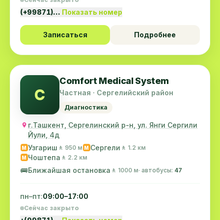
(+99871)…
Показать номер
Записаться
Подробнее
Comfort Medical System
C
Частная · Сергелийский район
Диагностика
г.Ташкент, Сергелинский р-н, ул. Янги Сергили
Йули, 4д
Узгариш
Сергели
🚶 950 м
🚶 1.2 км
M
M
Чоштепа
🚶 2.2 км
M
🚌
Ближайшая остановка
🚶 1000 м
· автобусы:
47
пн–пт:
09:00–17:00
Сейчас закрыто