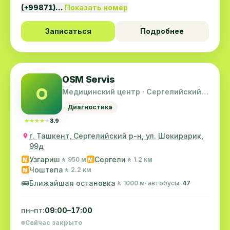
(+99871)…
Показать номер
Записаться
Подробнее
OSM Servis
O
Медицинский центр · Сергелийский
район
Диагностика
★★★★★
★★★★★
3.9
г. Ташкент, Сергелийский р-н, ул. Шокирарик,
99д
Узгариш
Сергели
🚶 950 м
🚶 1.2 км
M
M
Чоштепа
🚶 2.2 км
M
🚌
Ближайшая остановка
🚶 1000 м
· автобусы:
47
пн–пт:
09:00–17:00
Сейчас закрыто