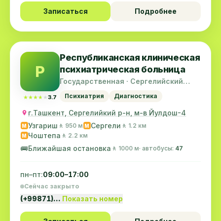
Записаться
Подробнее
Республиканская клиническая
Р
психиатрическая больница
Государственная · Сергелийский
район
Психиатрия
Диагностика
★★★★★
★★★★★
3.7
г.Ташкент, Сергелийкий р-н, м-в Йулдош-4
Узгариш
Сергели
🚶 950 м
🚶 1.2 км
M
M
Чоштепа
🚶 2.2 км
M
🚌
Ближайшая остановка
🚶 1000 м
· автобусы:
47
пн–пт:
09:00–17:00
Сейчас закрыто
(+99871)…
Показать номер