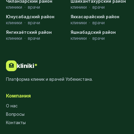
Чиланзарский район
Шайхантахурский район
клиники
·
врачи
клиники
·
врачи
Юнусабадский район
Яккасарайский район
клиники
·
врачи
клиники
·
врачи
Янгихаётский район
Яшнабадский район
клиники
·
врачи
клиники
·
врачи
kliniki
*
🏥
Платформа клиник и врачей Узбекистана.
Компания
О нас
Вопросы
Контакты