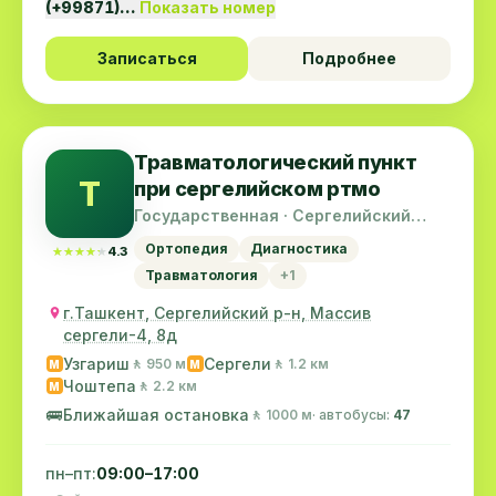
(+99871)…
Показать номер
Записаться
Подробнее
Травматологический пункт
Т
при сергелийском ртмо
Государственная · Сергелийский
район
Ортопедия
Диагностика
★★★★★
★★★★★
4.3
Травматология
+1
г.Ташкент, Сергелийский р-н, Массив
сергели-4, 8д
Узгариш
Сергели
🚶 950 м
🚶 1.2 км
M
M
Чоштепа
🚶 2.2 км
M
🚌
Ближайшая остановка
🚶 1000 м
· автобусы:
47
пн–пт:
09:00–17:00