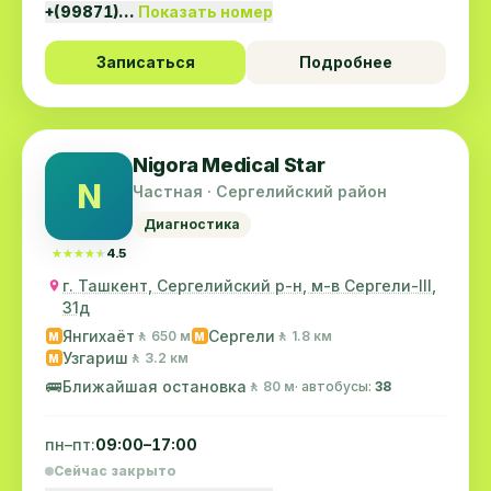
+(99871)…
Показать номер
Записаться
Подробнее
Nigora Medical Star
N
Частная · Сергелийский район
Диагностика
★★★★★
★★★★★
4.5
г. Ташкент, Сергелийский р-н, м-в Сергели-III,
31д
Янгихаёт
Сергели
🚶 650 м
🚶 1.8 км
M
M
Узгариш
🚶 3.2 км
M
🚌
Ближайшая остановка
🚶 80 м
· автобусы:
38
пн–пт:
09:00–17:00
Сейчас закрыто