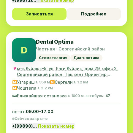
+(99871)…
Показать номер
Записаться
Подробнее
Dental Optima
D
Частная · Сергелийский район
Стоматология
Диагностика
м-в Куйлюк-5, ул. Янги Куйлик, дом 29, офис 2,
Сергелийский район, Ташкент Ориентир:
кафе...
Узгариш
Сергели
🚶 950 м
🚶 1.2 км
M
M
Чоштепа
🚶 2.2 км
M
🚌
Ближайшая остановка
🚶 1000 м
· автобусы:
47
пн–пт:
09:00–17:00
Сейчас закрыто
+(99890)…
Показать номер