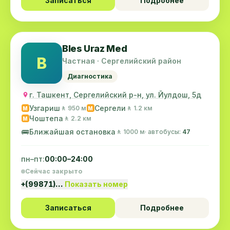
Записаться
Подробнее
Bles Uraz Med
B
Частная · Сергелийский район
Диагностика
г. Ташкент, Сергелийский р-н, ул. Йулдош, 5д
Узгариш
Сергели
🚶 950 м
🚶 1.2 км
M
M
Чоштепа
🚶 2.2 км
M
🚌
Ближайшая остановка
🚶 1000 м
· автобусы:
47
пн–пт:
00:00–24:00
Сейчас закрыто
+(99871)…
Показать номер
Записаться
Подробнее