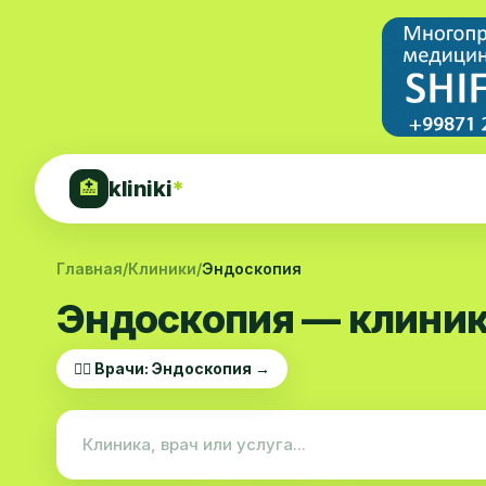
kliniki
*
🏥
Главная
/
Клиники
/
Эндоскопия
Эндоскопия — клиник
👨‍⚕️ Врачи: Эндоскопия →