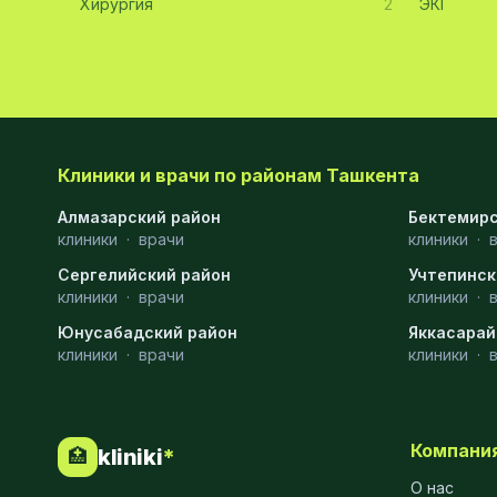
Хирургия
2
ЭКГ
Эмбриология
20
Акушерство
19
Ортопедия
19
Массаж
18
Клиники и врачи по районам Ташкента
Алмазарский район
Репродуктология
16
Бектемирс
клиники
·
врачи
клиники
·
ЭКГ
16
Сергелийский район
Учтепинск
клиники
·
врачи
клиники
·
Гастроэнтерология
13
Юнусабадский район
Яккасарай
Андрология
12
клиники
·
врачи
клиники
·
Стационар
11
Аллергология
10
Компани
kliniki
*
🏥
Психология
9
О нас