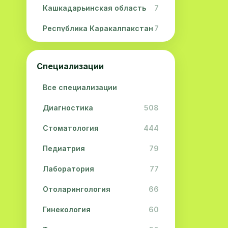
Кашкадарьинская область
7
Республика Каракалпакстан
7
Навоийская область
5
Специализации
Джизакская область
3
Все специализации
Сурхандарьинская область
2
Диагностика
508
Сырдарьинская область
2
Стоматология
444
Хорезмская область
2
Педиатрия
79
Лаборатория
77
Отоларингология
66
Гинекология
60