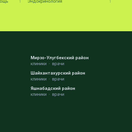
мощь
1
Эндокринология
1
Мирзо-Улугбекский район
клиники
·
врачи
Шайхантахурский район
клиники
·
врачи
Яшнабадский район
клиники
·
врачи