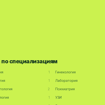
а по специализациям
ия
1
Гинекология
гия
1
Лаборатория
гология
2
Психиатрия
логия
1
УЗИ