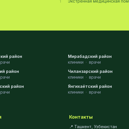
1
Экстренная медицинская по
кий район
Мирабадский район
врачи
клиники
·
врачи
ий район
Чиланзарский район
врачи
клиники
·
врачи
ский район
Янгихаётский район
врачи
клиники
·
врачи
я
Контакты
📍 Ташкент, Узбекистан