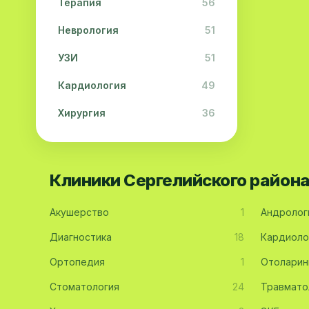
Терапия
56
Неврология
51
УЗИ
51
Кардиология
49
Хирургия
36
Физиотерапия
31
Косметология
28
Клиники Сергелийского район
Урология
28
Акушерство
1
Андролог
Офтальмология
26
Диагностика
18
Кардиоло
Дерматология
23
Ортопедия
1
Отоларин
Эндокринология
21
Стоматология
24
Травмато
Невропатология
21