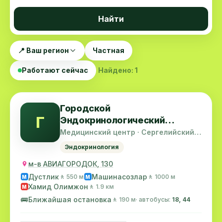
Найти
📍 Ваш регион
Частная
Работают сейчас
Найдено: 1
Городской
Г
Эндокринологический
диспансер
Медицинский центр · Сергелийский
район
Эндокринология
м-в АВИАГОРОДОК, 130
Дустлик
Машинасозлар
🚶 550 м
🚶 1000 м
M
M
Хамид Олимжон
🚶 1.9 км
M
🚌
Ближайшая остановка
🚶 190 м
· автобусы:
18, 44