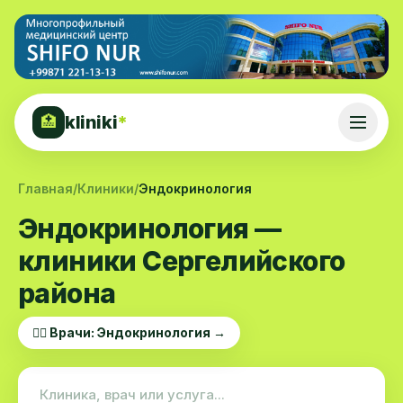
kliniki
*
🏥
Главная
/
Клиники
/
Эндокринология
Эндокринология —
клиники Сергелийского
района
👨‍⚕️ Врачи: Эндокринология →