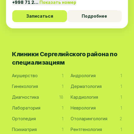
+998 71 2…
Показать номер
Записаться
Подробнее
Клиники Сергелийского района по
специализациям
Акушерство
1
Андрология
1
Гинекология
1
Дерматология
1
Диагностика
18
Кардиология
1
Лаборатория
1
Неврология
1
Ортопедия
1
Отоларингология
2
Психиатрия
1
Рентгенология
1