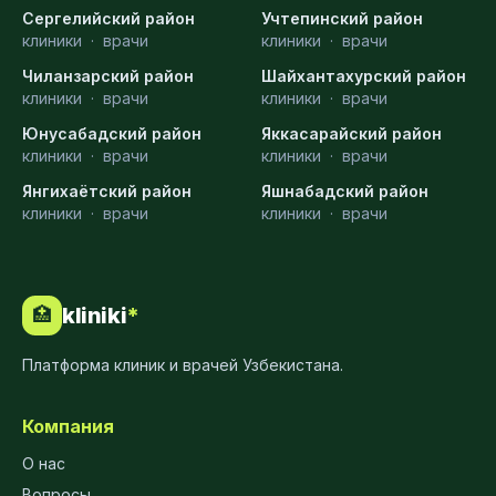
Сергелийский район
Учтепинский район
клиники
·
врачи
клиники
·
врачи
Чиланзарский район
Шайхантахурский район
клиники
·
врачи
клиники
·
врачи
Юнусабадский район
Яккасарайский район
клиники
·
врачи
клиники
·
врачи
Янгихаётский район
Яшнабадский район
клиники
·
врачи
клиники
·
врачи
kliniki
*
🏥
Платформа клиник и врачей Узбекистана.
Компания
О нас
Вопросы