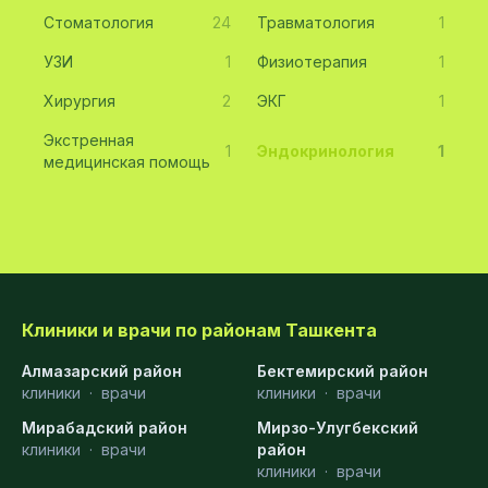
Стоматология
24
Травматология
1
УЗИ
1
Физиотерапия
1
Хирургия
2
ЭКГ
1
Экстренная
1
Эндокринология
1
медицинская помощь
Клиники и врачи по районам Ташкента
Алмазарский район
Бектемирский район
клиники
·
врачи
клиники
·
врачи
Мирабадский район
Мирзо-Улугбекский
клиники
·
врачи
район
клиники
·
врачи