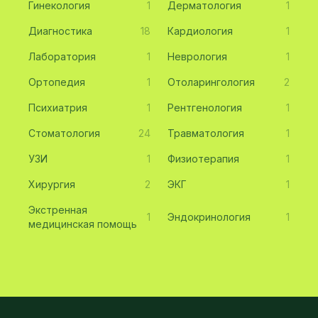
Гинекология
1
Дерматология
1
Диагностика
18
Кардиология
1
Лаборатория
1
Неврология
1
Ортопедия
1
Отоларингология
2
Психиатрия
1
Рентгенология
1
Стоматология
24
Травматология
1
УЗИ
1
Физиотерапия
1
Хирургия
2
ЭКГ
1
Экстренная
1
Эндокринология
1
медицинская помощь