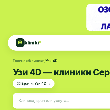
kliniki
*
🏥
Главная
/
Клиники
/
Узи 4D
Узи 4D — клиники Сер
👨‍⚕️ Врачи: Узи 4D →