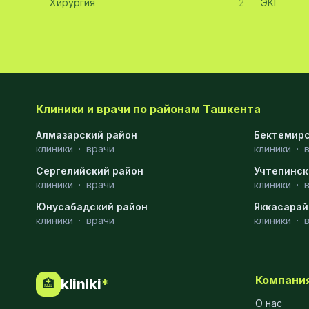
Хирургия
2
ЭКГ
Эмбриология
20
Акушерство
19
Ортопедия
19
Массаж
18
Клиники и врачи по районам Ташкента
Алмазарский район
Репродуктология
16
Бектемирс
клиники
·
врачи
клиники
·
ЭКГ
16
Сергелийский район
Учтепинск
клиники
·
врачи
клиники
·
Гастроэнтерология
13
Юнусабадский район
Яккасарай
Андрология
12
клиники
·
врачи
клиники
·
Стационар
11
Аллергология
10
Компани
kliniki
*
🏥
Психология
9
О нас