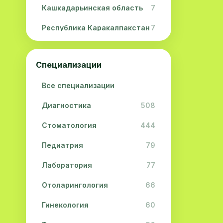
Кашкадарьинская область
7
Республика Каракалпакстан
7
Навоийская область
5
Специализации
Джизакская область
3
Все специализации
Сурхандарьинская область
2
Диагностика
508
Сырдарьинская область
2
Стоматология
444
Хорезмская область
2
Педиатрия
79
Лаборатория
77
Отоларингология
66
Гинекология
60