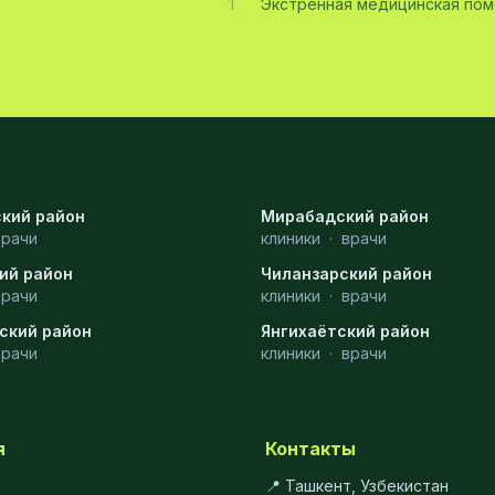
1
Экстренная медицинская по
кий район
Мирабадский район
врачи
клиники
·
врачи
ий район
Чиланзарский район
врачи
клиники
·
врачи
ский район
Янгихаётский район
врачи
клиники
·
врачи
я
Контакты
📍 Ташкент, Узбекистан