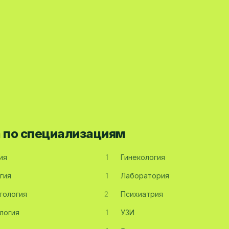
а по специализациям
ия
1
Гинекология
гия
1
Лаборатория
гология
2
Психиатрия
логия
1
УЗИ