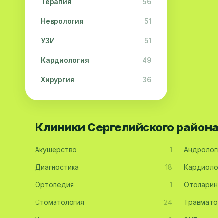
Терапия
56
Неврология
51
УЗИ
51
Кардиология
49
Хирургия
36
Физиотерапия
31
Косметология
28
Клиники Сергелийского район
Урология
28
Акушерство
1
Андролог
Офтальмология
26
Диагностика
18
Кардиоло
Дерматология
23
Ортопедия
1
Отоларин
Эндокринология
21
Стоматология
24
Травмато
Невропатология
21