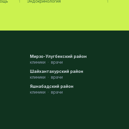
мощь
1
Эндокринология
1
Мирзо-Улугбекский район
клиники
·
врачи
Шайхантахурский район
клиники
·
врачи
Яшнабадский район
клиники
·
врачи