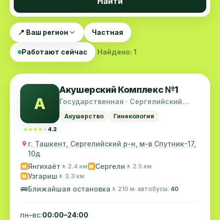
Найти
📍 Ваш регион
Частная
Работают сейчас
Найдено: 1
Акушерский Комплекс №1
А
Государственная · Сергелийский
район
Акушерство
Гинекология
★★★★★
★★★★★
4.2
г. Ташкент, Сергелийский р-н, м-в Спутник-17,
10д
Янгихаёт
Сергели
🚶 2.4 км
🚶 2.5 км
M
M
Узгариш
🚶 3.3 км
M
🚌
Ближайшая остановка
🚶 210 м
· автобусы:
40
пн–вс:
00:00–24:00