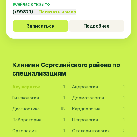
Сейчас открыто
(+99871)…
Показать номер
Записаться
Подробнее
Клиники Сергелийского района по
специализациям
Акушерство
1
Андрология
1
Гинекология
1
Дерматология
1
Диагностика
18
Кардиология
1
Лаборатория
1
Неврология
1
Ортопедия
1
Отоларингология
2