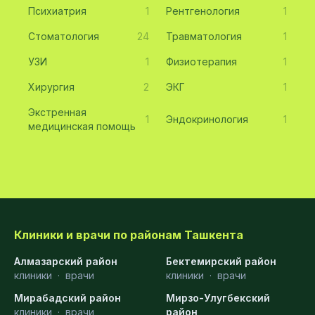
Психиатрия
1
Рентгенология
1
Стоматология
24
Травматология
1
УЗИ
1
Физиотерапия
1
Хирургия
2
ЭКГ
1
Экстренная
1
Эндокринология
1
медицинская помощь
Клиники и врачи по районам Ташкента
Алмазарский район
Бектемирский район
клиники
·
врачи
клиники
·
врачи
Мирабадский район
Мирзо-Улугбекский
клиники
·
врачи
район