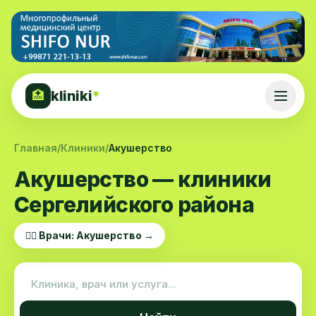
kliniki
*
🏥
Главная
/
Клиники
/
Акушерство
Акушерство — клиники
Сергелийского района
👨‍⚕️ Врачи: Акушерство →