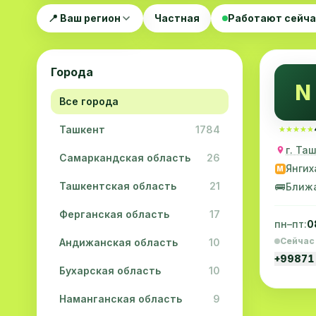
📍 Ваш регион
Частная
Работают сейч
Города
N
Все города
Ташкент
1784
★★★★★
★★★★★
Самаркандская область
26
Янгих
M
Ташкентская область
21
🚌
Ближ
Ферганская область
17
пн–пт:
0
Сейчас
Андижанская область
10
+99871
Бухарская область
10
Наманганская область
9