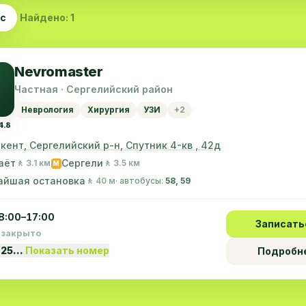
ас
Найдено: 1
Nevromaster
Частная · Сергелийский район
Неврология
Хирургия
УЗИ
+2
4.8
г. Ташкент, Сергелийский р-н, Спутник 4-кв , 42д
аёт
Сергели
🚶 3.1 км
🚶 3.5 км
M
айшая остановка
🚶 40 м
· автобусы:
58, 59
8:00–17:00
Записать
 закрыто
 25…
Показать номер
Подробн