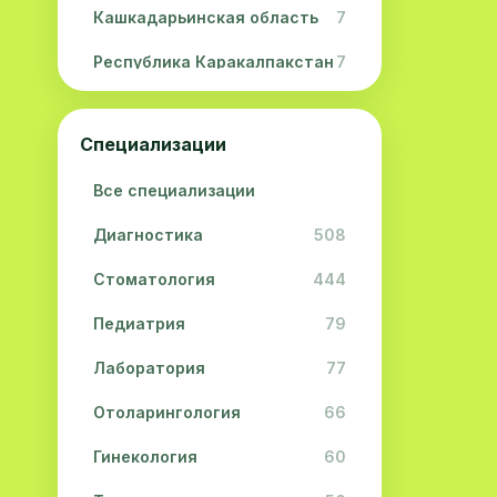
Кашкадарьинская область
7
Республика Каракалпакстан
7
Навоийская область
5
Специализации
Джизакская область
3
Все специализации
Сурхандарьинская область
2
Диагностика
508
Сырдарьинская область
2
Стоматология
444
Хорезмская область
2
Педиатрия
79
Лаборатория
77
Отоларингология
66
Гинекология
60