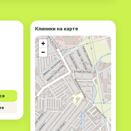
Клиники на карте
+
−
ся
ее