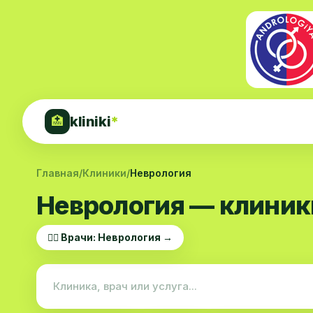
kliniki
*
🏥
Главная
/
Клиники
/
Неврология
Неврология — клиник
👨‍⚕️ Врачи: Неврология →