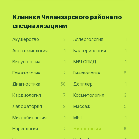
Клиники Чиланзарского района по
специализациям
Акушерство
2
Аллергология
1
Анестезиология
1
Бактериология
1
Вирусология
1
ВИЧ СПИД
1
Гематология
2
Гинекология
8
Диагностика
58
Допплер
1
Кардиология
7
Косметология
3
Лаборатория
9
Массаж
5
Микробиология
1
МРТ
1
Наркология
2
Неврология
5