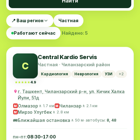
Найти
📍 Ваш регион
Частная
Работают сейчас
Найдено: 5
Central Kardio Servis
C
Частная · Чиланзарский район
Кардиология
Неврология
УЗИ
+2
★★★★★
★★★★★
4.9
г. Ташкент, Чиланзарский р-н, ул. Кичик Халка
Йули, 51д
Олмазор
Чиланзар
🚶 1.7 км
🚶 2.1 км
M
M
Мирзо Улугбек
🚶 2.8 км
M
🚌
Ближайшая остановка
🚶 50 м
· автобусы:
8, 48
пн–пт:
08:30–17:00