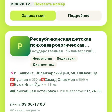
+99878 12…
Показать номер
Записаться
Подробнее
Республиканская детская
Р
психоневрологическая
больница имени
Государственная · Чиланзарский
район
У.К.Курбанова
Неврология
Педиатрия
Диагностика
г. Ташкент, Чиланзарский р-н, ул. Олмачи, 1д
Пушкин
Хамид Олимжон
🚶 350 м
🚶 800 м
M
M
Буюк Ипак Йули
🚶 1.8 км
M
🚌
Ближайшая остановка
🚶 210 м
· автобусы:
17, 24, 60
пн–пт:
09:00–17:00
Сейчас закрыто