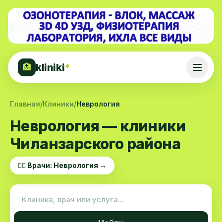
kliniki
*
🏥
Главная
/
Клиники
/
Неврология
Неврология — клиники
Чиланзарского района
👨‍⚕️ Врачи: Неврология →