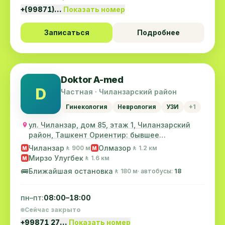
+(99871)…
Показать номер
Записаться
Подробнее
Doktor A-med
D
Частная · Чиланзарский район
Гинекология
Неврология
УЗИ
+1
ул. Чиланзар, дом 85, этаж 1, Чиланзарский
район, Ташкент Ориентир: бывшее
Американское по...
Чиланзар
Олмазор
🚶 900 м
🚶 1.2 км
M
M
Мирзо Улугбек
🚶 1.6 км
M
🚌
Ближайшая остановка
🚶 180 м
· автобусы:
18
пн–пт:
08:00–18:00
Сейчас закрыто
+99871 27…
Показать номер