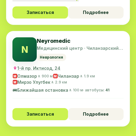
Записаться
Подробнее
Neyromedic
N
Медицинский центр · Чиланзарский
район
Неврология
1-й пр. Иктисод, 24
Олмазор
Чиланзар
🚶 900 м
🚶 1.9 км
M
M
Мирзо Улугбек
🚶 2.9 км
M
🚌
Ближайшая остановка
🚶 100 м
· автобусы:
41
Записаться
Подробнее