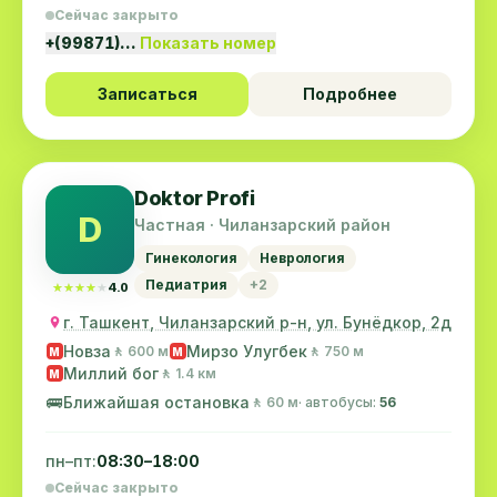
Сейчас закрыто
+(99871)…
Показать номер
Записаться
Подробнее
Doktor Profi
D
Частная · Чиланзарский район
Гинекология
Неврология
Педиатрия
+2
★★★★★
★★★★★
4.0
г. Ташкент, Чиланзарский р-н, ул. Бунёдкор, 2д
Новза
Мирзо Улугбек
🚶 600 м
🚶 750 м
M
M
Миллий бог
🚶 1.4 км
M
🚌
Ближайшая остановка
🚶 60 м
· автобусы:
56
пн–пт:
08:30–18:00
Сейчас закрыто