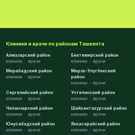
Клиники и врачи по районам Ташкента
Алмазарский район
Бектемирский район
клиники
·
врачи
клиники
·
врачи
Мирабадский район
Мирзо-Улугбекский
клиники
·
врачи
район
клиники
·
врачи
Сергелийский район
Учтепинский район
клиники
·
врачи
клиники
·
врачи
Чиланзарский район
Шайхантахурский район
клиники
·
врачи
клиники
·
врачи
Юнусабадский район
Яккасарайский район
клиники
·
врачи
клиники
·
врачи