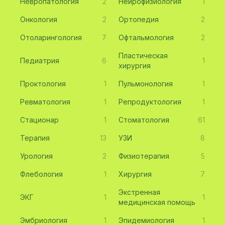
Невропатология
2
Нейрофизиология
1
Онкология
2
Ортопедия
2
Отоларингология
7
Офтальмология
2
Пластическая
Педиатрия
6
1
хирургия
Проктология
1
Пульмонология
1
Ревматология
1
Репродуктология
1
Стационар
1
Стоматология
61
Терапия
13
УЗИ
8
Урология
2
Физиотерапия
5
Флебология
1
Хирургия
7
Экстренная
ЭКГ
1
1
медицинская помощь
Эмбриология
1
Эпидемиология
1