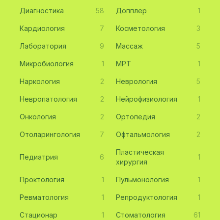
Диагностика
58
Допплер
1
Кардиология
7
Косметология
3
Лаборатория
9
Массаж
5
Микробиология
1
МРТ
1
Наркология
2
Неврология
5
Невропатология
2
Нейрофизиология
1
Онкология
2
Ортопедия
2
Отоларингология
7
Офтальмология
2
Пластическая
Педиатрия
6
1
хирургия
Проктология
1
Пульмонология
1
Ревматология
1
Репродуктология
1
Стационар
1
Стоматология
61