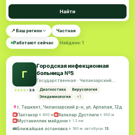
Найти
📍 Ваш регион
Частная
Работают сейчас
Найдено: 1
Городская инфекционная
Г
больница №5
Государственная · Чиланзарский
район
Диагностика
Вирусология
★★★★★
★★★★★
3.9
Эпидемиология
+1
г. Ташкент, Чиланзарский р-н, ул. Арпапая, 12д
Пахтакор
Халклар Дустлиги
🚶 800 м
🚶 950 м
M
M
Мустакиллик майдони
🚶 1.2 км
M
🚌
Ближайшая остановка
🚶 180 м
· автобусы:
13