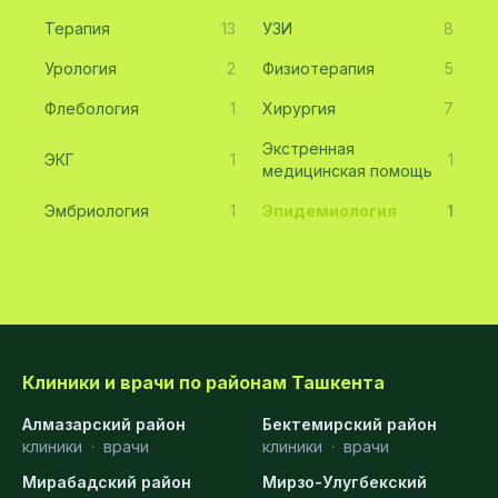
Терапия
13
УЗИ
8
Урология
2
Физиотерапия
5
Флебология
1
Хирургия
7
Экстренная
ЭКГ
1
1
медицинская помощь
Эмбриология
1
Эпидемиология
1
Клиники и врачи по районам Ташкента
Алмазарский район
Бектемирский район
клиники
·
врачи
клиники
·
врачи
Мирабадский район
Мирзо-Улугбекский