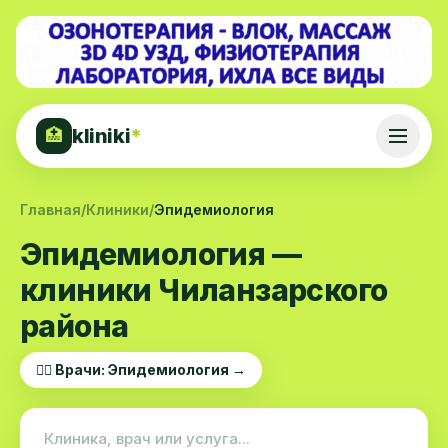
kliniki
*
🏥
Главная
/
Клиники
/
Эпидемиология
Эпидемиология —
клиники Чиланзарского
района
👨‍⚕️ Врачи: Эпидемиология →