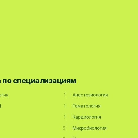
а по специализациям
огия
1
Анестезиология
Д
1
Гематология
1
Кардиология
5
Микробиология