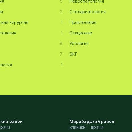
ия
5
Невропатология
ия
2
Отоларингология
ская хирургия
1
Проктология
тология
1
Стационар
8
Урология
7
ЭКГ
логия
1
кий район
Мирабадский район
врачи
клиники
·
врачи