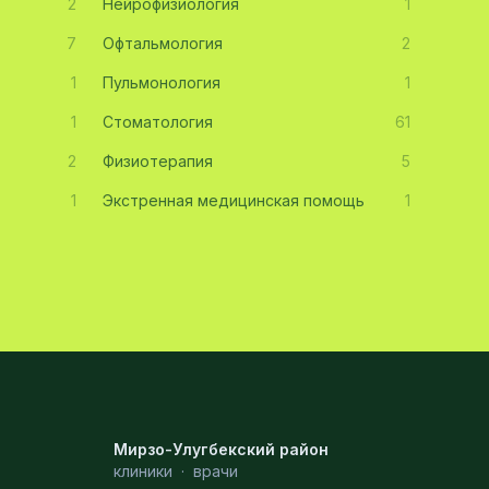
2
Нейрофизиология
1
7
Офтальмология
2
1
Пульмонология
1
1
Стоматология
61
2
Физиотерапия
5
1
Экстренная медицинская помощь
1
Мирзо-Улугбекский район
клиники
·
врачи