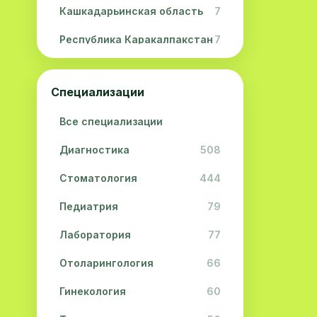
Кашкадарьинская область
7
Республика Каракалпакстан
7
Навоийская область
5
Специализации
Джизакская область
3
Все специализации
Сурхандарьинская область
2
Диагностика
508
Сырдарьинская область
2
Стоматология
444
Хорезмская область
2
Педиатрия
79
Лаборатория
77
Отоларингология
66
Гинекология
60