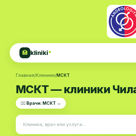
kliniki
*
🏥
Главная
/
Клиники
/
МСКТ
МСКТ — клиники Чила
👨‍⚕️ Врачи: МСКТ →