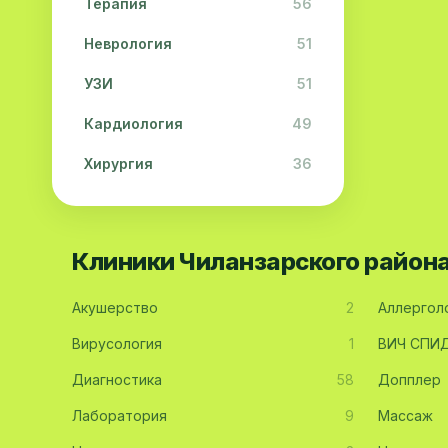
Терапия
56
Неврология
51
УЗИ
51
Кардиология
49
Хирургия
36
Физиотерапия
31
Косметология
28
Клиники Чиланзарского район
Урология
28
Акушерство
2
Аллергол
Офтальмология
26
Вирусология
1
ВИЧ СПИ
Дерматология
23
Диагностика
58
Допплер
Эндокринология
21
Лаборатория
9
Массаж
Невропатология
21