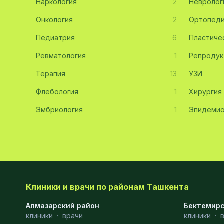
Наркология
2
Невролог
Эмбриология
20
Онкология
2
Ортопед
Педиатрия
Акушерство
19
6
Пластиче
Ревматология
1
Репродук
Ортопедия
19
Терапия
13
УЗИ
Массаж
18
Флебология
1
Хирургия
Репродуктология
16
Эмбриология
1
Эпидемио
ЭКГ
16
Гастроэнтерология
13
Андрология
12
Стационар
11
Клиники и врачи по районам Ташкента
Аллергология
10
Алмазарский район
Бектемирс
клиники
·
врачи
клиники
·
Психология
9