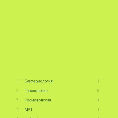
1
Бактериология
1
2
Гинекология
8
7
Косметология
3
1
МРТ
1