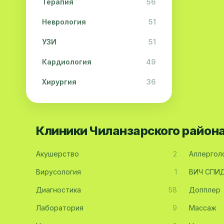
Терапия
56
Неврология
51
УЗИ
51
Кардиология
49
Хирургия
36
Физиотерапия
31
Косметология
28
Клиники Чиланзарского район
Урология
28
Акушерство
2
Аллергол
Офтальмология
26
Вирусология
1
ВИЧ СПИ
Дерматология
23
Диагностика
58
Допплер
Эндокринология
21
Лаборатория
9
Массаж
Невропатология
21