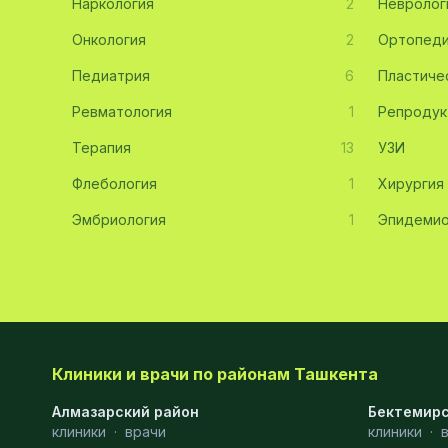
Наркология
2
Невролог
Эмбриология
20
Онкология
2
Ортопед
Педиатрия
Акушерство
19
6
Пластиче
Ревматология
1
Репродук
Ортопедия
19
Терапия
13
УЗИ
Массаж
18
Флебология
1
Хирургия
Репродуктология
16
Эмбриология
1
Эпидемио
ЭКГ
16
Гастроэнтерология
13
Андрология
12
Стационар
11
Клиники и врачи по районам Ташкента
Аллергология
10
Алмазарский район
Бектемирс
клиники
·
врачи
клиники
·
Психология
9