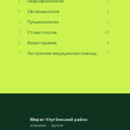
2
Нейрофизиология
1
7
Офтальмология
2
1
Пульмонология
1
1
Стоматология
61
2
Физиотерапия
5
1
Экстренная медицинская помощь
1
Мирзо-Улугбекский район
клиники
·
врачи