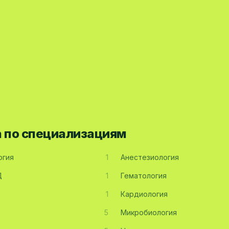
а по специализациям
огия
1
Анестезиология
Д
1
Гематология
1
Кардиология
5
Микробиология