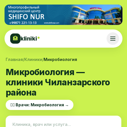
kliniki
*
🏥
Главная
/
Клиники
/
Микробиология
Микробиология —
клиники Чиланзарского
района
👨‍⚕️ Врачи: Микробиология →