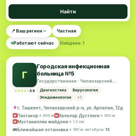
Найти
📍 Ваш регион
Частная
Работают сейчас
Найдено: 1
Городская инфекционная
Г
больница №5
Государственная · Чиланзарский
район
Диагностика
Вирусология
★★★★★
★★★★★
3.9
Эпидемиология
+1
г. Ташкент, Чиланзарский р-н, ул. Арпапая, 12д
Пахтакор
Халклар Дустлиги
🚶 800 м
🚶 950 м
M
M
Мустакиллик майдони
🚶 1.2 км
M
🚌
Ближайшая остановка
🚶 180 м
· автобусы:
13