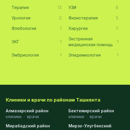
Терапия
13
УЗИ
8
Урология
2
Физиотерапия
5
Флебология
1
Хирургия
7
Экстренная
ЭКГ
1
1
медицинская помощь
Эмбриология
1
Эпидемиология
1
Клиники и врачи по районам Ташкента
Алмазарский район
Бектемирский район
клиники
·
врачи
клиники
·
врачи
Мирабадский район
Мирзо-Улугбекский