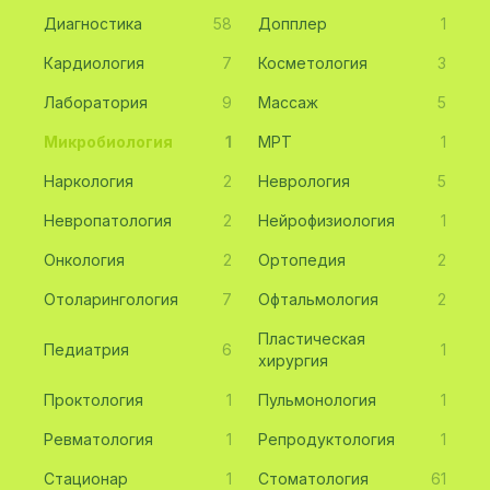
Диагностика
58
Допплер
1
Кардиология
7
Косметология
3
Лаборатория
9
Массаж
5
Микробиология
1
МРТ
1
Наркология
2
Неврология
5
Невропатология
2
Нейрофизиология
1
Онкология
2
Ортопедия
2
Отоларингология
7
Офтальмология
2
Пластическая
Педиатрия
6
1
хирургия
Проктология
1
Пульмонология
1
Ревматология
1
Репродуктология
1
Стационар
1
Стоматология
61