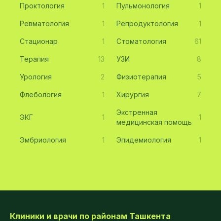
Проктология
1
Пульмонология
1
Ревматология
1
Репродуктология
1
Стационар
1
Стоматология
61
Терапия
13
УЗИ
8
Урология
2
Физиотерапия
5
Флебология
1
Хирургия
7
Экстренная
ЭКГ
1
1
медицинская помощь
Эмбриология
1
Эпидемиология
1
Клиники и врачи по районам Ташкента