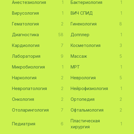
Анестезиология
1
Бактериология
1
Вирусология
1
ВИЧ СПИД
1
Гематология
2
Гинекология
8
Диагностика
58
Допплер
1
Кардиология
7
Косметология
3
Лаборатория
9
Массаж
5
Микробиология
1
МРТ
1
Наркология
2
Неврология
5
Невропатология
2
Нейрофизиология
1
Онкология
2
Ортопедия
2
Отоларингология
7
Офтальмология
2
Пластическая
Педиатрия
6
1
хирургия