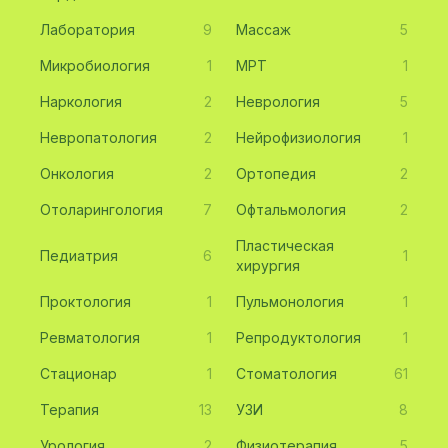
Лаборатория
9
Массаж
5
Микробиология
1
МРТ
1
Наркология
2
Неврология
5
Невропатология
2
Нейрофизиология
1
Онкология
2
Ортопедия
2
Отоларингология
7
Офтальмология
2
Пластическая
Педиатрия
6
1
хирургия
Проктология
1
Пульмонология
1
Ревматология
1
Репродуктология
1
Стационар
1
Стоматология
61
Терапия
13
УЗИ
8
Урология
2
Физиотерапия
5