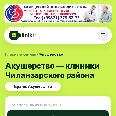
kliniki
*
🏥
Главная
/
Клиники
/
Акушерство
Акушерство — клиники
Чиланзарского района
👨‍⚕️ Врачи: Акушерство →