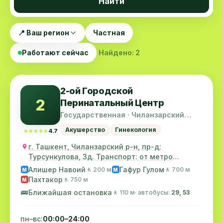
Найти
📍 Ваш регион
Частная
Работают сейчас
Найдено: 2
2-ой Городской
2
Перинатальный Центр
Государственная · Чиланзарский
район
Акушерство
Гинекология
★★★★★
★★★★★
4.7
г. Ташкент, Чиланзарский р-н, пр-д:
Турсункулова, 3д. Транспорт: от метро
«Хамза» Автобус...
Алишер Навоий
Гафур Гулом
🚶 200 м
🚶 700 м
M
M
Пахтакор
🚶 750 м
M
🚌
Ближайшая остановка
🚶 110 м
· автобусы:
29, 53
пн–вс:
00:00–24:00