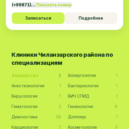
(+99871)…
Показать номер
Записаться
Подробнее
Клиники Чиланзарского района по
специализациям
Акушерство
2
Аллергология
1
Анестезиология
1
Бактериология
1
Вирусология
1
ВИЧ СПИД
1
Гематология
2
Гинекология
8
Диагностика
58
Допплер
1
Кардиология
7
Косметология
3