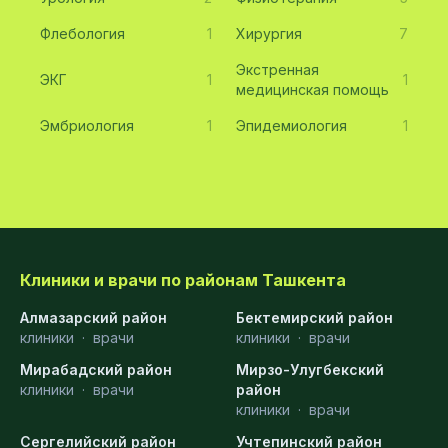
Флебология
1
Хирургия
7
Экстренная
ЭКГ
1
1
медицинская помощь
Эмбриология
1
Эпидемиология
1
Клиники и врачи по районам Ташкента
Алмазарский район
Бектемирский район
клиники
·
врачи
клиники
·
врачи
Мирабадский район
Мирзо-Улугбекский
клиники
·
врачи
район
клиники
·
врачи
Сергелийский район
Учтепинский район