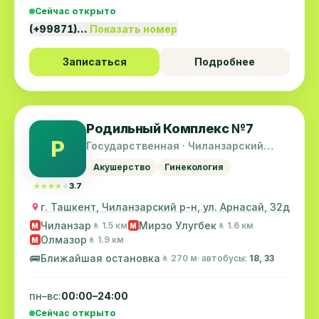
Сейчас открыто
(+99871)…
Показать номер
Записаться
Подробнее
Родильный Комплекс №7
Р
Государственная · Чиланзарский
район
Акушерство
Гинекология
★★★★★
★★★★★
3.7
г. Ташкент, Чиланзарский р-н, ул. Арнасай, 32д
Чиланзар
Мирзо Улугбек
🚶 1.5 км
🚶 1.6 км
M
M
Олмазор
🚶 1.9 км
M
🚌
Ближайшая остановка
🚶 270 м
· автобусы:
18, 33
пн–вс:
00:00–24:00
Сейчас открыто