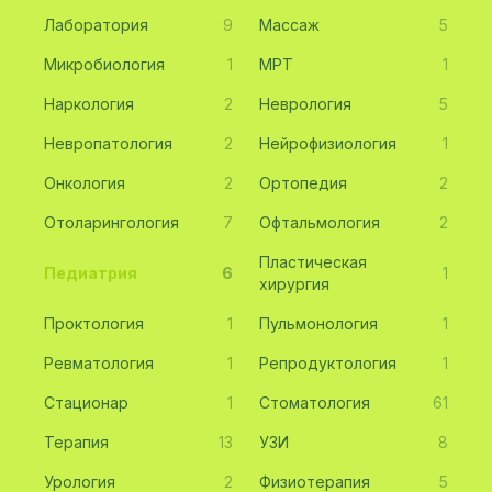
Лаборатория
9
Массаж
5
Микробиология
1
МРТ
1
Наркология
2
Неврология
5
Невропатология
2
Нейрофизиология
1
Онкология
2
Ортопедия
2
Отоларингология
7
Офтальмология
2
Пластическая
Педиатрия
6
1
хирургия
Проктология
1
Пульмонология
1
Ревматология
1
Репродуктология
1
Стационар
1
Стоматология
61
Терапия
13
УЗИ
8
Урология
2
Физиотерапия
5