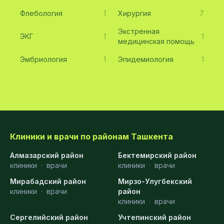
Флебология
1
Хирургия
7
Экстренная
ЭКГ
1
1
медицинская помощь
Эмбриология
1
Эпидемиология
1
Клиники и врачи по районам Ташкента
Алмазарский район
Бектемирский район
клиники
·
врачи
клиники
·
врачи
Мирабадский район
Мирзо-Улугбекский
клиники
·
врачи
район
клиники
·
врачи
Сергелийский район
Учтепинский район