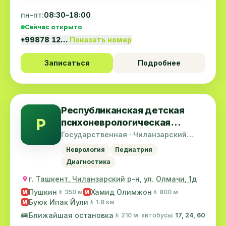
пн–пт:
08:30–18:00
Сейчас открыто
+99878 12…
Показать номер
Записаться
Подробнее
Республиканская детская
Р
психоневрологическая
больница имени
Государственная · Чиланзарский
район
У.К.Курбанова
Неврология
Педиатрия
Диагностика
г. Ташкент, Чиланзарский р-н, ул. Олмачи, 1д
Пушкин
Хамид Олимжон
🚶 350 м
🚶 800 м
M
M
Буюк Ипак Йули
🚶 1.8 км
M
🚌
Ближайшая остановка
🚶 210 м
· автобусы:
17, 24, 60