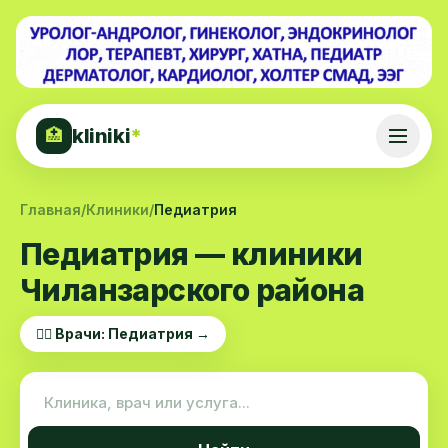
kliniki
*
🏥
Главная
/
Клиники
/
Педиатрия
Педиатрия — клиники
Чиланзарского района
👨‍⚕️ Врачи: Педиатрия →