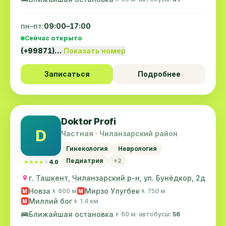
пн–пт:
09:00–17:00
Сейчас открыто
(+99871)…
Показать номер
Записаться
Подробнее
Doktor Profi
D
Частная · Чиланзарский район
Гинекология
Неврология
Педиатрия
+2
★★★★★
★★★★★
4.0
г. Ташкент, Чиланзарский р-н, ул. Бунёдкор, 2д
Новза
Мирзо Улугбек
🚶 600 м
🚶 750 м
M
M
Миллий бог
🚶 1.4 км
M
🚌
Ближайшая остановка
🚶 60 м
· автобусы:
56