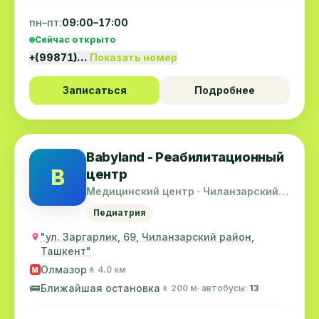
пн–пт:
09:00–17:00
Сейчас открыто
+(99871)…
Показать номер
Записаться
Подробнее
Babyland - Реабилитационный
B
центр
Медицинский центр · Чиланзарский
район
Педиатрия
"ул. Заргарлик, 69, Чиланзарский район,
Ташкент"
Олмазор
🚶 4.0 км
M
🚌
Ближайшая остановка
🚶 200 м
· автобусы:
13