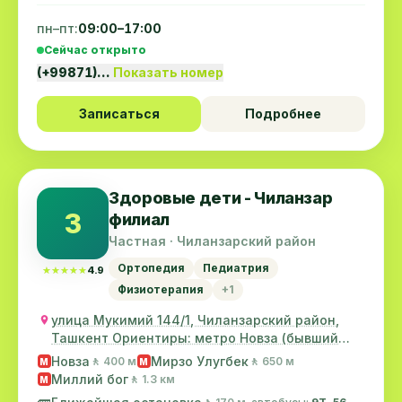
пн–пт:
09:00–17:00
Сейчас открыто
(+99871)…
Показать номер
Записаться
Подробнее
Здоровые дети - Чиланзар
З
филиал
Частная · Чиланзарский район
Ортопедия
Педиатрия
★★★★★
★★★★★
4.9
Физиотерапия
+1
улица Мукимий 144/1, Чиланзарский район,
Ташкент Ориентиры: метро Новза (бывший
метро Хамз...
Новза
Мирзо Улугбек
🚶 400 м
🚶 650 м
M
M
Миллий бог
🚶 1.3 км
M