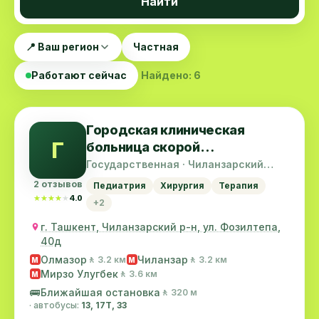
Найти
📍 Ваш регион
Частная
Работают сейчас
Найдено: 6
Городская клиническая
Г
больница скорой
медицинской помощи
Государственная · Чиланзарский
район
(Неотложка)
2 отзывов
Педиатрия
Хирургия
Терапия
★★★★★
★★★★★
4.0
+2
г. Ташкент, Чиланзарский р-н, ул. Фозилтепа,
40д
Олмазор
Чиланзар
🚶 3.2 км
🚶 3.2 км
M
M
Мирзо Улугбек
🚶 3.6 км
M
🚌
Ближайшая остановка
🚶 320 м
· автобусы:
13, 17T, 33