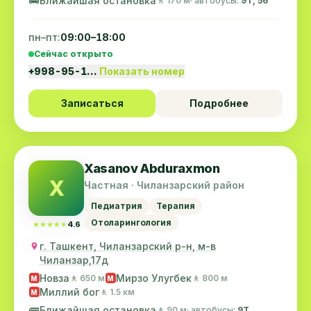
🚌
Ближайшая остановка
🚶 170 м
· автобусы:
9Т, 56
пн–пт:
09:00–18:00
Сейчас открыто
+998-95-1…
Показать номер
Записаться
Подробнее
Xasanov Abduraxmon
X
Частная · Чиланзарский район
Педиатрия
Терапия
Отоларингология
★★★★★
★★★★★
4.6
г. Ташкент, Чиланзарский р-н, м-в
Чиланзар,17д
Новза
Мирзо Улугбек
🚶 650 м
🚶 800 м
M
M
Миллий бог
🚶 1.5 км
M
🚌
Ближайшая остановка
🚶 90 м
· автобусы:
9Т