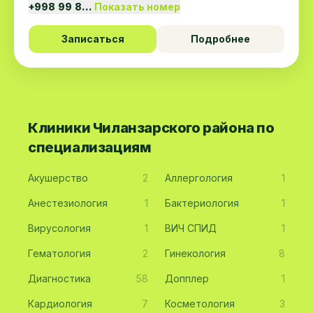
+998 99 8…
Показать номер
Записаться
Подробнее
Клиники Чиланзарского района по
специализациям
Акушерство
2
Аллергология
1
Анестезиология
1
Бактериология
1
Вирусология
1
ВИЧ СПИД
1
Гематология
2
Гинекология
8
Диагностика
58
Допплер
1
Кардиология
7
Косметология
3