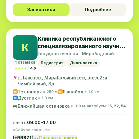
Записаться
Подробнее
Клиника республиканского
К
специализированного научно-
практического центра
Государственная · Мирабадский
район
педиатрии
1 отзывов
Педиатрия
Диагностика
★★★★★
★★★★★
4.0
г. Ташкент, Мирабадский р-н, пр-д 2-й
Чимбайский, 3д
Технопарк
Яшнобод
🚶 250 м
🚶 1.0 км
M
M
Дустлик
🚶 1.3 км
M
🚌
Ближайшая остановка
🚶 310 м
· автобусы:
15, 22, 54
пн–пт:
09:00–17:00
Сейчас закрыто
(+99871)…
Показать номер