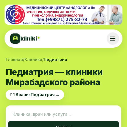
kliniki
*
🏥
Главная
/
Клиники
/
Педиатрия
Педиатрия — клиники
Мирабадского района
👨‍⚕️ Врачи: Педиатрия →