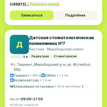
(+99871)…
Показать номер
Записаться
Подробнее
Детская стоматологическая
Д
поликлиника №7
Частная · Мирабадский район
Педиатрия
Стоматология
★★★★★
★★★★★
2.8
г. Ташкент, Мирабадский р-н, ул. Истикбол,
36д
Ташкент
Ойбек
🚶 850 м
🚶 1.2 км
M
M
Космонавтлар
🚶 1.4 км
M
🚌
Ближайшая остановка
🚶 60 м
· автобусы:
2
пн–пт:
09:00–17:00
Сейчас закрыто