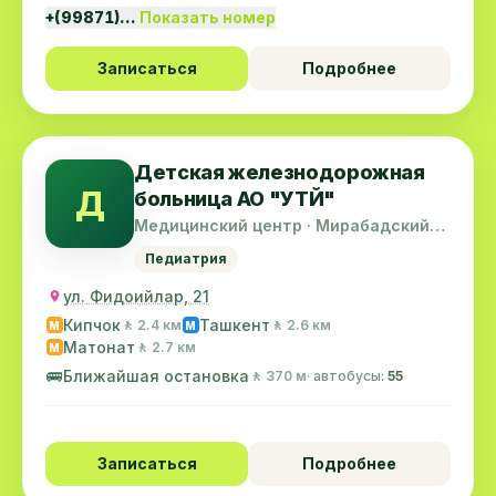
+(99871)…
Показать номер
Записаться
Подробнее
Детская железнодорожная
Д
больница АО "УТЙ"
Медицинский центр · Мирабадский
район
Педиатрия
ул. Фидоийлар, 21
Кипчок
Ташкент
🚶 2.4 км
🚶 2.6 км
M
M
Матонат
🚶 2.7 км
M
🚌
Ближайшая остановка
🚶 370 м
· автобусы:
55
Записаться
Подробнее