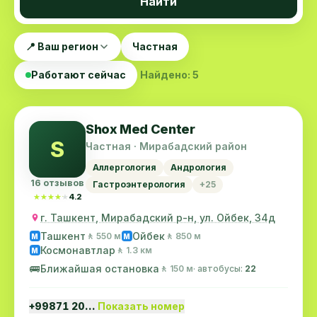
Найти
📍 Ваш регион
Частная
Работают сейчас
Найдено: 5
Shox Med Center
S
Частная · Мирабадский район
Аллергология
Андрология
16 отзывов
Гастроэнтерология
+25
★★★★★
★★★★★
4.2
г. Ташкент, Мирабадский р-н, ул. Ойбек, 34д
Ташкент
Ойбек
🚶 550 м
🚶 850 м
M
M
Космонавтлар
🚶 1.3 км
M
🚌
Ближайшая остановка
🚶 150 м
· автобусы:
22
+99871 20…
Показать номер