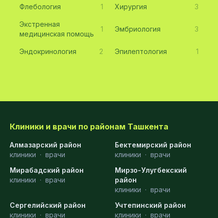
Флебология
1
Хирургия
3
Экстренная
1
Эмбриология
3
медицинская помощь
Эндокринология
2
Эпилептология
1
Клиники и врачи по районам Ташкента
Алмазарский район
Бектемирский район
клиники
·
врачи
клиники
·
врачи
Мирабадский район
Мирзо-Улугбекский
клиники
·
врачи
район
клиники
·
врачи
Сергелийский район
Учтепинский район
клиники
·
врачи
клиники
·
врачи