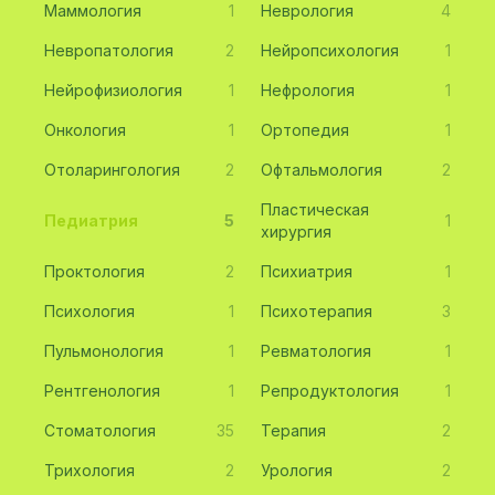
Маммология
1
Неврология
4
Невропатология
2
Нейропсихология
1
Нейрофизиология
1
Нефрология
1
Онкология
1
Ортопедия
1
Отоларингология
2
Офтальмология
2
Пластическая
Педиатрия
5
1
хирургия
Проктология
2
Психиатрия
1
Психология
1
Психотерапия
3
Пульмонология
1
Ревматология
1
Рентгенология
1
Репродуктология
1
Стоматология
35
Терапия
2
Трихология
2
Урология
2