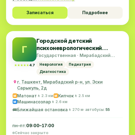
Записаться
Подробнее
Городской детский
Г
психоневрологический
диспансер
Государственная · Мирабадский
район
Неврология
Педиатрия
★★★★★
★★★★★
4.7
Диагностика
г. Ташкент, Мирабадский р-н, ул. Эски
Сарыкуль, 2д
Матонат
Кипчок
🚶 2.3 км
🚶 2.5 км
M
M
Машинасозлар
🚶 2.6 км
M
🚌
Ближайшая остановка
🚶 270 м
· автобусы:
55
пн–пт:
09:00–17:00
Сейчас закрыто