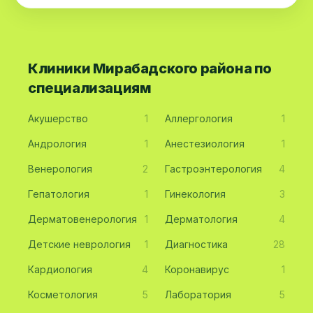
Клиники Мирабадского района по
специализациям
Акушерство
1
Аллергология
1
Андрология
1
Анестезиология
1
Венерология
2
Гастроэнтерология
4
Гепатология
1
Гинекология
3
Дерматовенерология
1
Дерматология
4
Детские неврология
1
Диагностика
28
Кардиология
4
Коронавирус
1
Косметология
5
Лаборатория
5