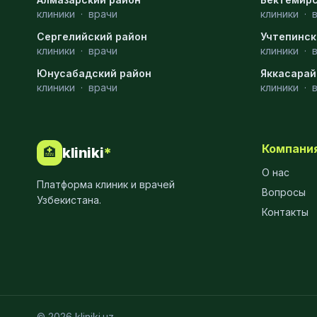
клиники
·
врачи
клиники
·
МРТ
9
Сергелийский район
Учтепинск
Проктология
8
клиники
·
врачи
клиники
·
Юнусабадский район
Яккасарай
Пульмонология
8
клиники
·
врачи
клиники
·
Флебология
8
Рентгенология
8
Компани
kliniki
*
🏥
Анестезиология
7
О нас
Платформа клиник и врачей
Наркология
7
Вопросы
Узбекистана.
Контакты
МСКТ
7
Иммунология
6
Онкология
6
Пластическая хирургия
6
© 2026 kliniki.uz