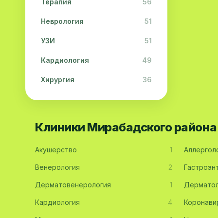
Терапия
56
Неврология
51
УЗИ
51
Кардиология
49
Хирургия
36
Физиотерапия
31
Косметология
28
Клиники Мирабадского района
Урология
28
Акушерство
1
Аллергол
Офтальмология
26
Венерология
2
Гастроэн
Дерматология
23
Дерматовенерология
1
Дерматол
Эндокринология
21
Кардиология
4
Коронави
Невропатология
21