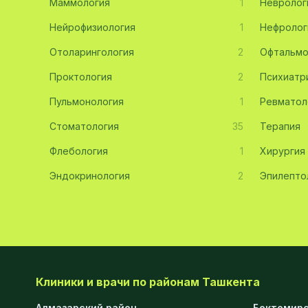
Маммология
1
Невролог
Эмбриология
20
Нейрофизиология
1
Нефролог
Отоларингология
Акушерство
19
2
Офтальмо
Проктология
2
Психиатр
Ортопедия
19
Пульмонология
1
Ревматол
Массаж
18
Стоматология
35
Терапия
Репродуктология
16
Флебология
1
Хирургия
ЭКГ
16
Эндокринология
2
Эпилепто
Гастроэнтерология
13
Андрология
12
Стационар
11
Аллергология
10
Клиники и врачи по районам Ташкента
Психология
9
Алмазарский район
Бектемирс