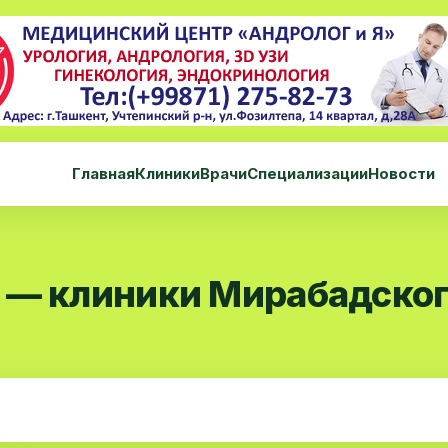
Главная
Клиники
Врачи
Специализации
Новости
 — клиники Мирабадског