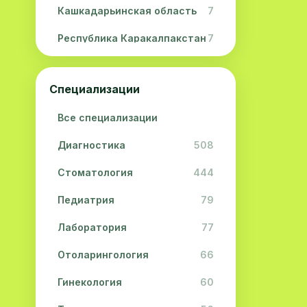
Кашкадарьинская область
7
Республика Каракалпакстан
7
Навоийская область
5
Специализации
Джизакская область
3
Все специализации
Сурхандарьинская область
2
Диагностика
508
Сырдарьинская область
2
Стоматология
444
Хорезмская область
2
Педиатрия
79
Лаборатория
77
Отоларингология
66
Гинекология
60