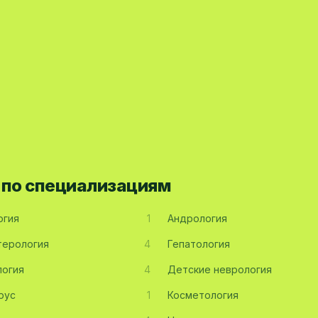
 по специализациям
огия
1
Андрология
терология
4
Гепатология
огия
4
Детские неврология
рус
1
Косметология