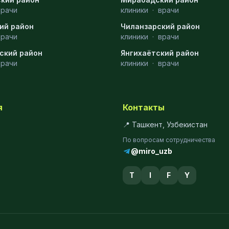
врачи
клиники
·
врачи
ий район
Чиланзарский район
врачи
клиники
·
врачи
ский район
Янгихаётский район
врачи
клиники
·
врачи
я
Контакты
📍 Ташкент, Узбекистан
По вопросам сотрудничества
@miro_uzb
T
I
F
Y