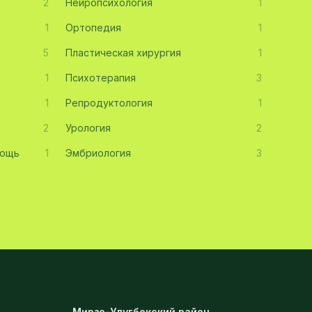
2
Нейропсихология
1
1
Ортопедия
1
5
Пластическая хирургия
1
1
Психотерапия
3
1
Репродуктология
1
2
Урология
2
мощь
1
Эмбриология
3
Мирзо-Улугбекский район