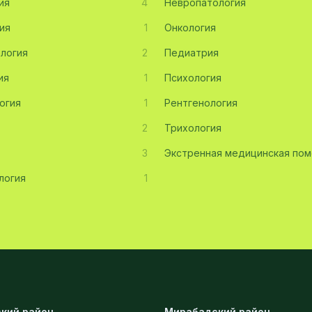
ия
4
Невропатология
ия
1
Онкология
логия
2
Педиатрия
ия
1
Психология
огия
1
Рентгенология
2
Трихология
3
Экстренная медицинская по
логия
1
кий район
Мирабадский район