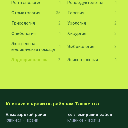
Рентгенология
1
Репродуктология
1
Стоматология
35
Терапия
2
Трихология
2
Урология
2
Флебология
1
Хирургия
3
Экстренная
1
Эмбриология
3
медицинская помощь
Эндокринология
2
Эпилептология
1
Клиники и врачи по районам Ташкента
Алмазарский район
Бектемирский район
клиники
·
врачи
клиники
·
врачи