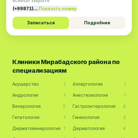
Сейчас закрыто
(+99871)…
Показать номер
Записаться
Подробнее
Клиники Мирабадского района по
специализациям
Акушерство
1
Аллергология
1
Андрология
1
Анестезиология
1
Венерология
2
Гастроэнтерология
4
Гепатология
1
Гинекология
3
Дерматовенерология
1
Дерматология
4