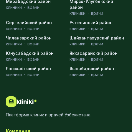
Мирабадский район
Мирзо-Улугбекский
клиники
·
врачи
район
клиники
·
врачи
Сергелийский район
Учтепинский район
клиники
·
врачи
клиники
·
врачи
Чиланзарский район
Шайхантахурский район
клиники
·
врачи
клиники
·
врачи
Юнусабадский район
Яккасарайский район
клиники
·
врачи
клиники
·
врачи
Янгихаётский район
Яшнабадский район
клиники
·
врачи
клиники
·
врачи
kliniki
*
🏥
Платформа клиник и врачей Узбекистана.
Компания