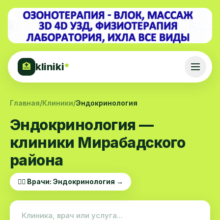
kliniki
*
🏥
Главная
/
Клиники
/
Эндокринология
Эндокринология —
клиники Мирабадского
района
👨‍⚕️ Врачи: Эндокринология →