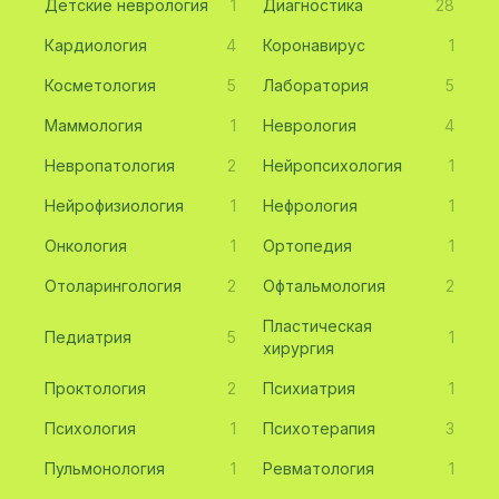
Детские неврология
1
Диагностика
28
Кардиология
4
Коронавирус
1
Косметология
5
Лаборатория
5
Маммология
1
Неврология
4
Невропатология
2
Нейропсихология
1
Нейрофизиология
1
Нефрология
1
Онкология
1
Ортопедия
1
Отоларингология
2
Офтальмология
2
Пластическая
Педиатрия
5
1
хирургия
Проктология
2
Психиатрия
1
Психология
1
Психотерапия
3
Пульмонология
1
Ревматология
1