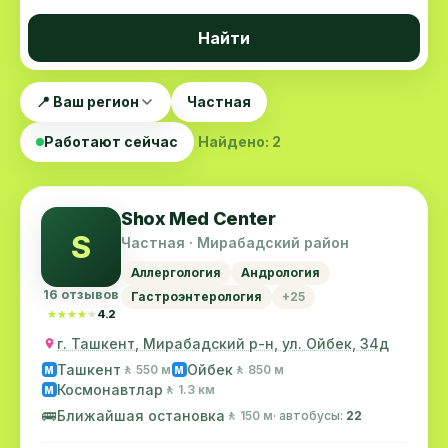
Найти
📍 Ваш регион
Частная
Работают сейчас
Найдено: 2
Shox Med Center
S
Частная · Мирабадский район
Аллергология
Андрология
16 отзывов
Гастроэнтерология
+25
★★★★★
★★★★★
4.2
г. Ташкент, Мирабадский р-н, ул. Ойбек, 34д
Ташкент
Ойбек
🚶 550 м
🚶 850 м
M
M
Космонавтлар
🚶 1.3 км
M
🚌
Ближайшая остановка
🚶 150 м
· автобусы:
22