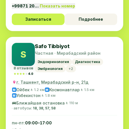
+99871 20…
Показать номер
Записаться
Подробнее
Safo Tibbiyot
S
Частная · Мирабадский район
Эндокринология
Диагностика
8 отзывов
Эмбриология
+2
★★★★★
★★★★★
4.0
г. Ташкент, Мирабадский р-н, 21д
Ойбек
Космонавтлар
🚶 1.2 км
🚶 1.5 км
M
M
Узбекистон
🚶 1.8 км
M
🚌
Ближайшая остановка
🚶 110 м
· автобусы:
18, 38, 57, 58
пн–пт:
09:00–17:00