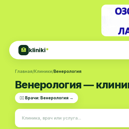
kliniki
*
🏥
Главная
/
Клиники
/
Венерология
Венерология — клини
👨‍⚕️ Врачи: Венерология →