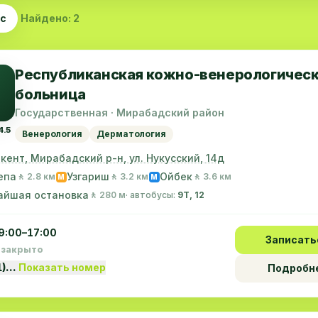
ас
Найдено: 2
Республиканская кожно-венерологичес
больница
Государственная · Мирабадский район
4.5
Венерология
Дерматология
шкент, Мирабадский р-н, ул. Нукусский, 14д
епа
Узгариш
Ойбек
🚶 2.8 км
🚶 3.2 км
🚶 3.6 км
M
M
айшая остановка
🚶 280 м
· автобусы:
9Т, 12
9:00–17:00
Записать
 закрыто
1)…
Показать номер
Подробн