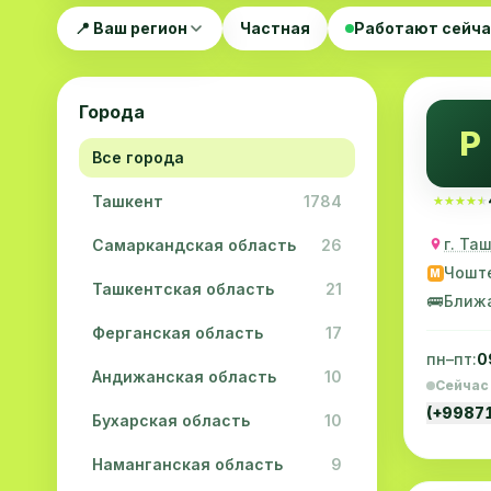
📍 Ваш регион
Частная
Работают сейч
Города
Р
Все города
Ташкент
1784
★★★★★
★★★★★
г. Та
Самаркандская область
26
Чошт
M
Ташкентская область
21
🚌
Ближ
Ферганская область
17
пн–пт:
0
Андижанская область
10
Сейчас
(+9987
Бухарская область
10
Наманганская область
9