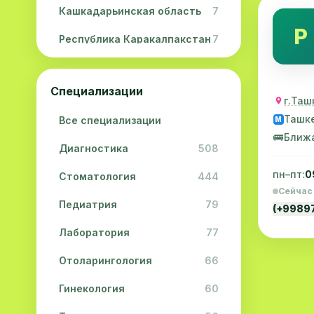
Кашкадарьинская область
7
Р
Республика Каракалпакстан
7
Навоийская область
5
Специализации
Джизакская область
3
г.Таш
Ташк
Все специализации
M
Сурхандарьинская область
2
🚌
Ближ
Диагностика
508
Сырдарьинская область
2
пн–пт:
0
Стоматология
444
Хорезмская область
2
Сейчас
Педиатрия
79
(+9989
Лаборатория
77
Отоларингология
66
Гинекология
60