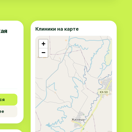
Клиники на карте
кая
+
−
ся
ее