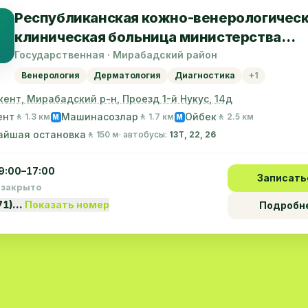
Республиканская кожно-венерологичес
клиническая больница министерства
здравоохранения республики узбекиста
Государственная · Мирабадский район
Венерология
Дерматология
Диагностика
+1
кент, Мирабадский р-н, Проезд 1-й Нукус, 14д
ент
Машинасозлар
Ойбек
🚶 1.3 км
🚶 1.7 км
🚶 2.5 км
M
M
айшая остановка
🚶 150 м
· автобусы:
13Т, 22, 26
9:00–17:00
Записать
 закрыто
71)…
Показать номер
Подробн