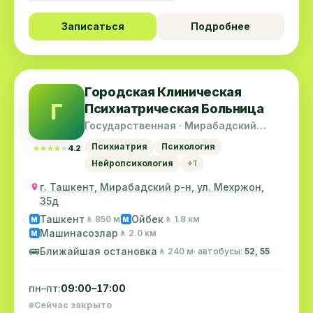
Записаться
Подробнее
Городская Клиническая
Г
Психиатрическая Больница
Государственная · Мирабадский
район
Психиатрия
Психология
★★★★★
★★★★★
4.2
Нейропсихология
+1
г. Ташкент, Мирабадский р-н, ул. Мехржон,
35д
Ташкент
Ойбек
🚶 850 м
🚶 1.8 км
M
M
Машинасозлар
🚶 2.0 км
M
🚌
Ближайшая остановка
🚶 240 м
· автобусы:
52, 55
пн–пт:
09:00–17:00
Сейчас закрыто