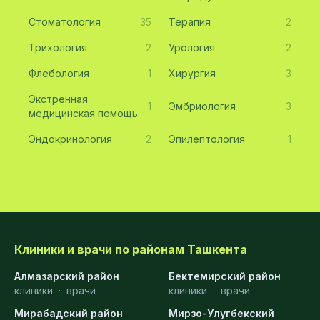
Стоматология
35
Терапия
2
Трихология
2
Урология
2
Флебология
1
Хирургия
3
Экстренная
1
Эмбриология
3
медицинская помощь
Эндокринология
2
Эпилептология
1
Клиники и врачи по районам Ташкента
Алмазарский район
Бектемирский район
клиники
·
врачи
клиники
·
врачи
Мирабадский район
Мирзо-Улугбекский