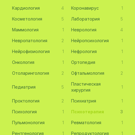
Кардиология
4
Коронавирус
1
Косметология
5
Лаборатория
5
Маммология
1
Неврология
4
Невропатология
2
Нейропсихология
1
Нейрофизиология
1
Нефрология
1
Онкология
1
Ортопедия
1
Отоларингология
2
Офтальмология
2
Пластическая
Педиатрия
5
1
хирургия
Проктология
2
Психиатрия
1
Психология
1
Психотерапия
3
Пульмонология
1
Ревматология
1
Рентгенология
1
Репродуктология
1