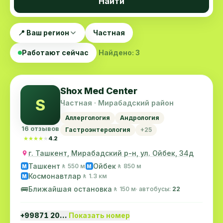
Найти
📍 Ваш регион
Частная
Работают сейчас
Найдено: 3
Shox Med Center
S
Частная · Мирабадский район
Аллергология
Андрология
16 отзывов
Гастроэнтерология
+25
★★★★★
★★★★★
4.2
г. Ташкент, Мирабадский р-н, ул. Ойбек, 34д
Ташкент
Ойбек
🚶 550 м
🚶 850 м
M
M
Космонавтлар
🚶 1.3 км
M
🚌
Ближайшая остановка
🚶 150 м
· автобусы:
22
+99871 20…
Показать номер