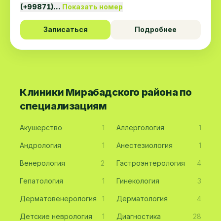
(+99871)…
Показать номер
Записаться
Подробнее
Клиники Мирабадского района по
специализациям
Акушерство
1
Аллергология
1
Андрология
1
Анестезиология
1
Венерология
2
Гастроэнтерология
4
Гепатология
1
Гинекология
3
Дерматовенерология
1
Дерматология
4
Детские неврология
1
Диагностика
28