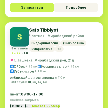
Записаться
Подробнее
Safo Tibbiyot
S
Частная · Мирабадский район
Эндокринология
Диагностика
8 отзывов
Эмбриология
+2
★★★★★
★★★★★
4.0
г. Ташкент, Мирабадский р-н, 21д
Ойбек
Космонавтлар
🚶 1.2 км
🚶 1.5 км
M
M
Узбекистон
🚶 1.8 км
M
🚌
Ближайшая остановка
🚶 110 м
· автобусы:
18, 38, 57, 58
пн–пт:
09:00–17:00
Сейчас закрыто
(+99871)…
Показать номер