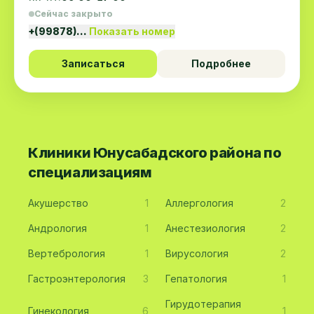
Сейчас закрыто
+(99878)…
Показать номер
Записаться
Подробнее
Клиники Юнусабадского района по
специализациям
Акушерство
1
Аллергология
2
Андрология
1
Анестезиология
2
Вертебрология
1
Вирусология
2
Гастроэнтерология
3
Гепатология
1
Гирудотерапия
Гинекология
6
1