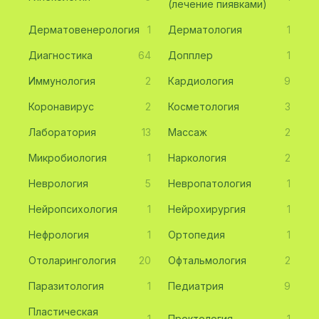
(лечение пиявками)
Дерматовенерология
1
Дерматология
1
Диагностика
64
Допплер
1
Иммунология
2
Кардиология
9
Коронавирус
2
Косметология
3
Лаборатория
13
Массаж
2
Микробиология
1
Наркология
2
Неврология
5
Невропатология
1
Нейропсихология
1
Нейрохирургия
1
Нефрология
1
Ортопедия
1
Отоларингология
20
Офтальмология
2
Паразитология
1
Педиатрия
9
Пластическая
1
Проктология
1