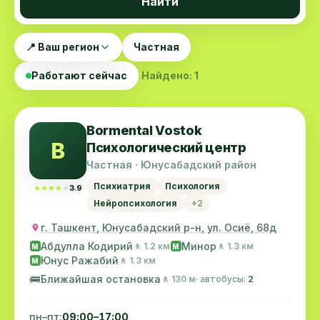
Найти
📍 Ваш регион
Частная
Работают сейчас
Найдено: 1
Bormental Vostok
B
Психологический центр
Частная · Юнусабадский район
Психиатрия
Психология
★★★★★
★★★★★
3.9
Нейропсихология
+2
г. Ташкент, Юнусабадский р-н, ул. Осиё, 68д
Абдулла Кодирий
Минор
🚶 1.2 км
🚶 1.3 км
M
M
Юнус Ражабий
🚶 1.3 км
M
🚌
Ближайшая остановка
🚶 130 м
· автобусы:
2
пн–пт:
09:00–17:00