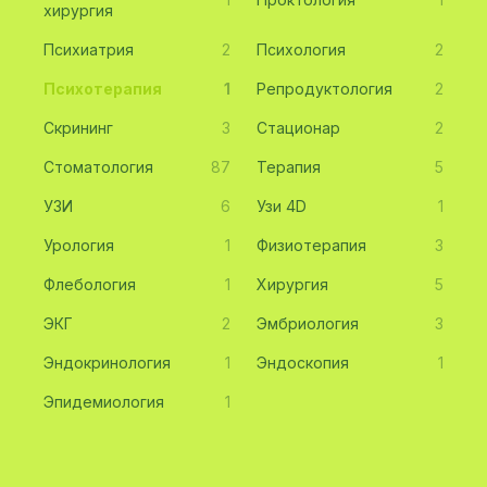
хирургия
Психиатрия
2
Психология
2
Психотерапия
1
Репродуктология
2
Скрининг
3
Стационар
2
Стоматология
87
Терапия
5
УЗИ
6
Узи 4D
1
Урология
1
Физиотерапия
3
Флебология
1
Хирургия
5
ЭКГ
2
Эмбриология
3
Эндокринология
1
Эндоскопия
1
Эпидемиология
1