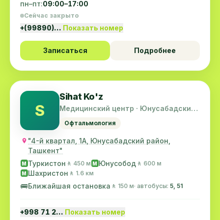
пн–пт:
09:00–17:00
Сейчас закрыто
+(99890)…
Показать номер
Записаться
Подробнее
Sihat Ko'z
S
Медицинский центр · Юнусабадский
район
Офтальмология
"4-й квартал, 1А, Юнусабадский район,
Ташкент"
Туркистон
Юнусобод
🚶 450 м
🚶 600 м
M
M
Шахристон
🚶 1.6 км
M
🚌
Ближайшая остановка
🚶 150 м
· автобусы:
5, 51
+998 71 2…
Показать номер