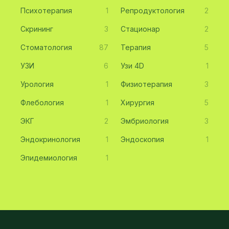
Психотерапия
1
Репродуктология
2
Скрининг
3
Стационар
2
Стоматология
87
Терапия
5
УЗИ
6
Узи 4D
1
Урология
1
Физиотерапия
3
Флебология
1
Хирургия
5
ЭКГ
2
Эмбриология
3
Эндокринология
1
Эндоскопия
1
Эпидемиология
1