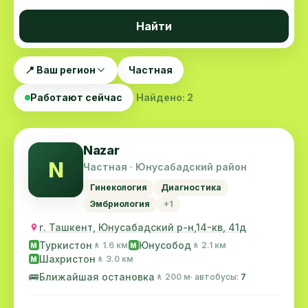
Найти
📍 Ваш регион
Частная
Работают сейчас
Найдено: 2
Nazar
N
Частная · Юнусабадский район
Гинекология
Диагностика
Эмбриология
+1
г. Ташкент, Юнусабадский р-н,14-кв, 41д
Туркистон
Юнусобод
🚶 1.6 км
🚶 2.1 км
M
M
Шахристон
🚶 3.0 км
M
🚌
Ближайшая остановка
🚶 200 м
· автобусы:
7