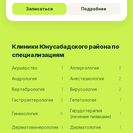
Записаться
Подробнее
Клиники Юнусабадского района по
специализациям
Акушерство
1
Аллергология
2
Андрология
1
Анестезиология
2
Вертебрология
1
Вирусология
2
Гастроэнтерология
3
Гепатология
1
Гирудотерапия
Гинекология
6
1
(лечение пиявками)
Дерматовенерология
1
Дерматология
1