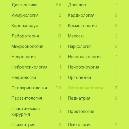
Диагностика
64
Допплер
1
Иммунология
2
Кардиология
9
Коронавирус
2
Косметология
3
Лаборатория
13
Массаж
2
Микробиология
1
Наркология
2
Неврология
5
Невропатология
1
Нейропсихология
1
Нейрохирургия
1
Нефрология
1
Ортопедия
1
Отоларингология
20
Офтальмология
2
Паразитология
1
Педиатрия
9
Пластическая
1
Проктология
1
хирургия
Психиатрия
2
Психология
2