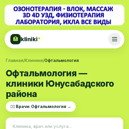
kliniki
*
🏥
Главная
/
Клиники
/
Офтальмология
Офтальмология —
клиники Юнусабадского
района
👨‍⚕️ Врачи: Офтальмология →