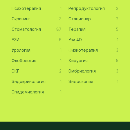
Психотерапия
1
Репродуктология
2
Скрининг
3
Стационар
2
Стоматология
87
Терапия
5
УЗИ
6
Узи 4D
1
Урология
1
Физиотерапия
3
Флебология
1
Хирургия
5
ЭКГ
2
Эмбриология
3
Эндокринология
1
Эндоскопия
1
Эпидемиология
1