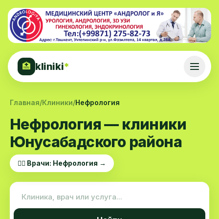
kliniki
*
🏥
Главная
/
Клиники
/
Нефрология
Нефрология — клиники
Юнусабадского района
👨‍⚕️ Врачи: Нефрология →