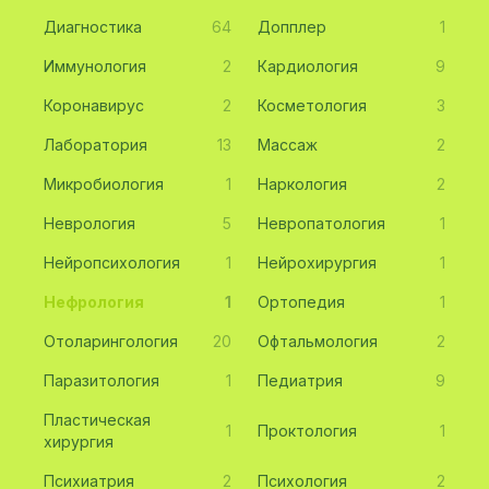
Диагностика
64
Допплер
1
Иммунология
2
Кардиология
9
Коронавирус
2
Косметология
3
Лаборатория
13
Массаж
2
Микробиология
1
Наркология
2
Неврология
5
Невропатология
1
Нейропсихология
1
Нейрохирургия
1
Нефрология
1
Ортопедия
1
Отоларингология
20
Офтальмология
2
Паразитология
1
Педиатрия
9
Пластическая
1
Проктология
1
хирургия
Психиатрия
2
Психология
2