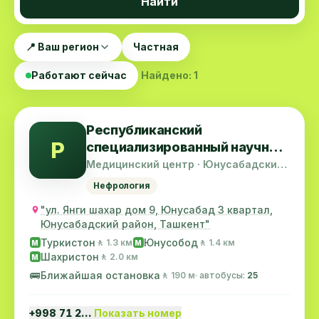
Найти
📍 Ваш регион
Частная
Работают сейчас
Найдено: 1
Республиканский
Р
специализированный научно-
практический медицинский
Медицинский центр · Юнусабадский
район
центр нефрологии и
Нефрология
трансплантации почки
"ул. Янги шахар дом 9, Юнусабад 3 квартал,
Юнусабадский район, Ташкент"
Туркистон
Юнусобод
🚶 1.3 км
🚶 1.4 км
M
M
Шахристон
🚶 2.0 км
M
🚌
Ближайшая остановка
🚶 190 м
· автобусы:
25
+998 71 2…
Показать номер