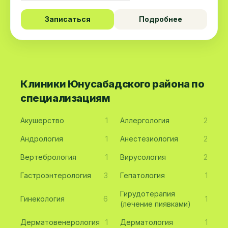
Записаться
Подробнее
Клиники Юнусабадского района по
специализациям
Акушерство
1
Аллергология
2
Андрология
1
Анестезиология
2
Вертебрология
1
Вирусология
2
Гастроэнтерология
3
Гепатология
1
Гирудотерапия
Гинекология
6
1
(лечение пиявками)
Дерматовенерология
1
Дерматология
1