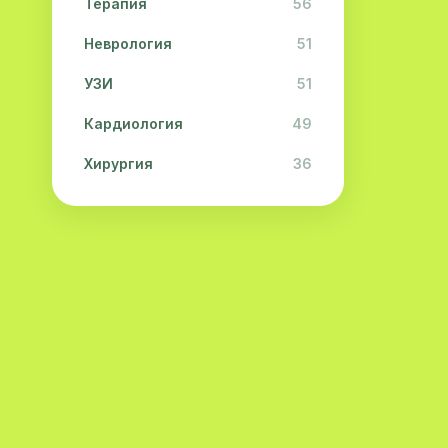
Терапия
56
Неврология
51
УЗИ
51
Кардиология
49
Хирургия
36
Физиотерапия
31
Косметология
28
Урология
28
Офтальмология
26
Дерматология
23
Эндокринология
21
Невропатология
21