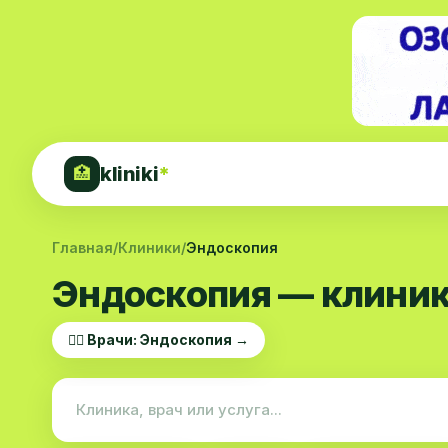
kliniki
*
🏥
Главная
/
Клиники
/
Эндоскопия
Эндоскопия — клиник
👨‍⚕️ Врачи: Эндоскопия →