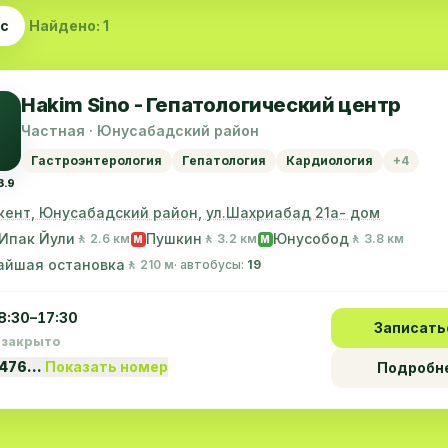
ас
Найдено: 1
Hakim Sino - Гепатологический центр
Частная · Юнусабадский район
Гастроэнтерология
Гепатология
Кардиология
+4
3.9
кент, Юнусабадский район, ул.Шахриабад 21а- дом
Ипак Йули
Пушкин
Юнусобод
🚶 2.6 км
🚶 3.2 км
🚶 3.8 км
M
M
айшая остановка
🚶 210 м
· автобусы:
19
8:30–17:30
Записать
 закрыто
5476…
Показать номер
Подробн