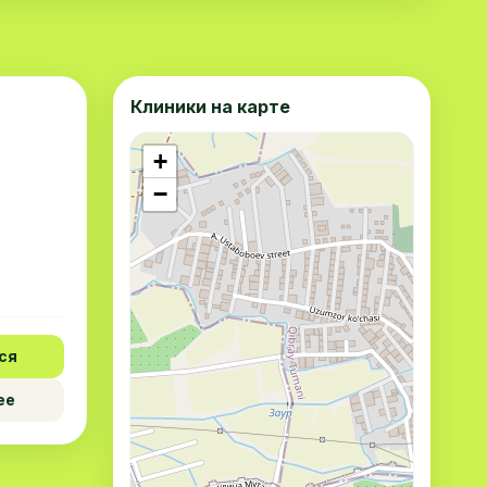
Клиники на карте
+
−
ся
ее