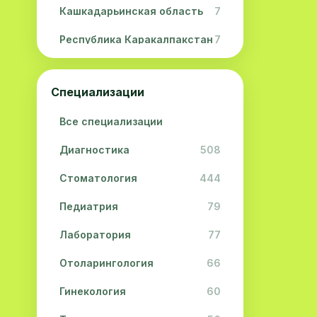
Кашкадарьинская область
7
Республика Каракалпакстан
7
Навоийская область
5
Специализации
Джизакская область
3
Все специализации
Сурхандарьинская область
2
Диагностика
508
Сырдарьинская область
2
Стоматология
444
Хорезмская область
2
Педиатрия
79
Лаборатория
77
Отоларингология
66
Гинекология
60