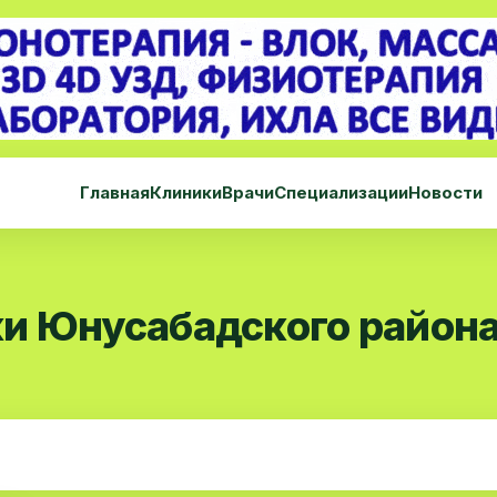
Главная
Клиники
Врачи
Специализации
Новости
и Юнусабадского район