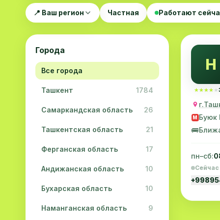
📍 Ваш регион
Частная
Работают сейч
Города
H
Все города
Ташкент
1784
★★★★★
★★★★★
г.Таш
Самаркандская область
26
Буюк 
M
Ташкентская область
21
🚌
Ближ
Ферганская область
17
пн–сб:
0
Сейчас
Андижанская область
10
+9989
Бухарская область
10
Наманганская область
9