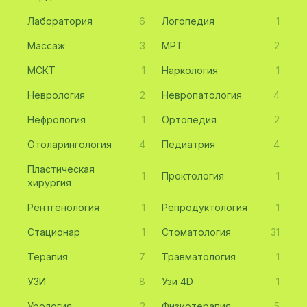
Лаборатория
6
Логопедия
1
Массаж
3
МРТ
2
МСКТ
1
Наркология
1
Неврология
2
Невропатология
4
Нефрология
1
Ортопедия
2
Отоларингология
4
Педиатрия
4
Пластическая
1
Проктология
1
хирургия
Рентгенология
1
Репродуктология
1
Стационар
1
Стоматология
31
Терапия
7
Травматология
1
УЗИ
8
Узи 4D
1
Урология
2
Физиотерапия
5