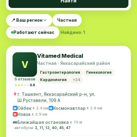
Найти
📍 Ваш регион
Частная
Работают сейчас
Найдено: 1
Vitamed Medical
V
Частная · Яккасарайский район
Гастроэнтерология
Гинекология
5 отзывов
Кардиология
+24
★★★★★
★★★★★
3.0
г. Ташкент, Яккасарайский р-н, ул.
Ш.Руставели, 109 А
Ойбек
Космонавтлар
🚶 2.4 км
🚶 2.6 км
M
M
Новза
🚶 2.9 км
M
🚌
Ближайшая остановка
🚶 70 м
· автобусы:
2, 11, 12, 40, 45, 47