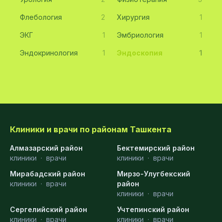
Флебология
2
Хирургия
1
ЭКГ
1
Эмбриология
1
Эндокринология
1
Эндоскопия
1
Клиники и врачи по районам Ташкента
Алмазарский район
Бектемирский район
клиники
·
врачи
клиники
·
врачи
Мирабадский район
Мирзо-Улугбекский
клиники
·
врачи
район
клиники
·
врачи
Сергелийский район
Учтепинский район
клиники
·
врачи
клиники
·
врачи