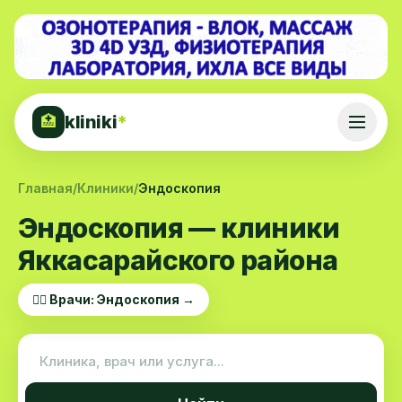
kliniki
*
🏥
Главная
/
Клиники
/
Эндоскопия
Эндоскопия — клиники
Яккасарайского района
👨‍⚕️ Врачи: Эндоскопия →