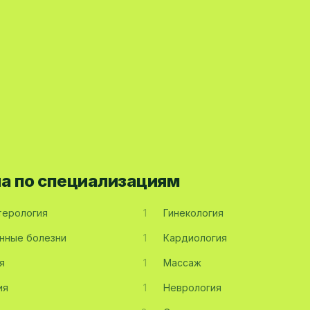
на по специализациям
терология
1
Гинекология
нные болезни
1
Кардиология
я
1
Массаж
ия
1
Неврология