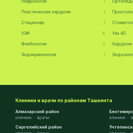
Нефрология
1
Ортопед
Эмбриология
20
Пластическая хирургия
1
Проктоло
Стационар
Акушерство
19
1
Стоматол
УЗИ
8
Узи 4D
Ортопедия
19
Флебология
2
Хирургия
Массаж
18
Эндокринология
1
Эндоскоп
Репродуктология
16
ЭКГ
16
Гастроэнтерология
13
Андрология
12
Клиники и врачи по районам Ташкента
Стационар
11
Алмазарский район
Бектемирс
клиники
Аллергология
·
врачи
10
клиники
·
Сергелийский район
Учтепинск
Психология
9
клиники
·
врачи
клиники
·