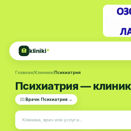
kliniki
*
🏥
Главная
/
Клиники
/
Психиатрия
Психиатрия — клиник
👨‍⚕️ Врачи: Психиатрия →