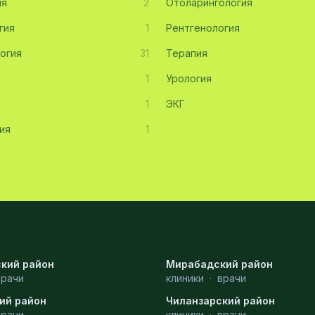
ия
2
Отоларингология
гия
1
Рентгенология
огия
31
Терапия
1
Урология
1
ЭКГ
ия
1
кий район
Мирабадский район
врачи
клиники
·
врачи
ий район
Чиланзарский район
врачи
клиники
·
врачи