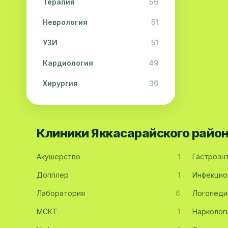
Терапия
56
Неврология
51
УЗИ
51
Кардиология
49
Хирургия
36
Физиотерапия
31
Косметология
28
Клиники Яккасарайского райо
Урология
28
Акушерство
1
Гастроэн
Офтальмология
26
Допплер
1
Инфекцио
Дерматология
23
Лаборатория
6
Логопеди
Эндокринология
21
МСКТ
1
Нарколог
Невропатология
21