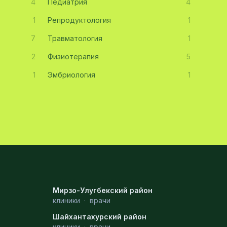
4
Педиатрия
4
1
Репродуктология
1
7
Травматология
1
2
Физиотерапия
5
1
Эмбриология
1
Мирзо-Улугбекский район
клиники
·
врачи
Шайхантахурский район
клиники
·
врачи