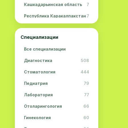
Кашкадарьинская область
7
Республика Каракалпакстан
7
Навоийская область
5
Специализации
Джизакская область
3
Все специализации
Сурхандарьинская область
2
Диагностика
508
Сырдарьинская область
2
Стоматология
444
Хорезмская область
2
Педиатрия
79
Лаборатория
77
Отоларингология
66
Гинекология
60