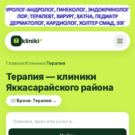
kliniki
*
🏥
Главная
/
Клиники
/
Терапия
Терапия — клиники
Яккасарайского района
👨‍⚕️ Врачи: Терапия →