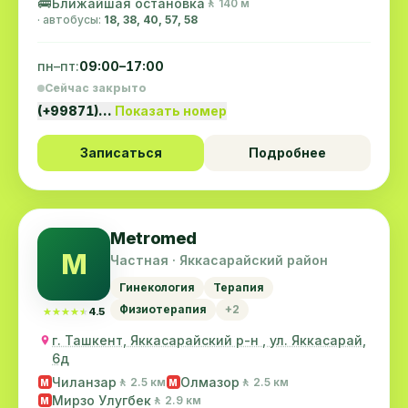
🚌
Ближайшая остановка
🚶 140 м
· автобусы:
18, 38, 40, 57, 58
пн–пт:
09:00–17:00
Сейчас закрыто
(+99871)…
Показать номер
Записаться
Подробнее
Metromed
M
Частная · Яккасарайский район
Гинекология
Терапия
Физиотерапия
+2
★★★★★
★★★★★
4.5
г. Ташкент, Яккасарайский р-н , ул. Яккасарай,
6д
Чиланзар
Олмазор
🚶 2.5 км
🚶 2.5 км
M
M
Мирзо Улугбек
🚶 2.9 км
M