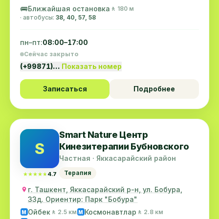
🚌
Ближайшая остановка
🚶 180 м
· автобусы:
38, 40, 57, 58
пн–пт:
08:00–17:00
Сейчас закрыто
(+99871)…
Показать номер
Записаться
Подробнее
Smart Nature Центр
S
Кинезитерапии Бубновского
Частная · Яккасарайский район
Терапия
★★★★★
★★★★★
4.7
г. Ташкент, Яккасарайский р-н, ул. Бобура,
33д. Ориентир: Парк "Бобура"
Ойбек
Космонавтлар
🚶 2.5 км
🚶 2.8 км
M
M