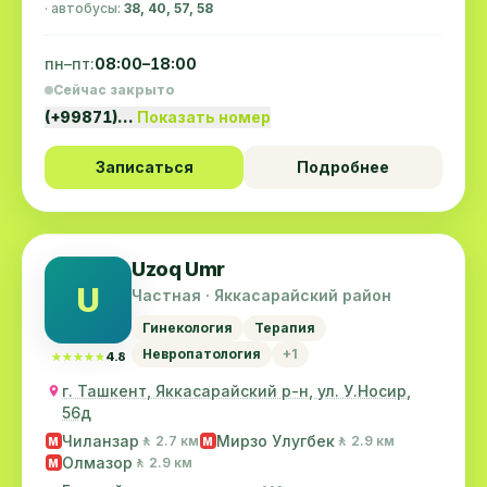
· автобусы:
38, 40, 57, 58
пн–пт:
08:00–18:00
Сейчас закрыто
(+99871)…
Показать номер
Записаться
Подробнее
Uzoq Umr
U
Частная · Яккасарайский район
Гинекология
Терапия
Невропатология
+1
★★★★★
★★★★★
4.8
г. Ташкент, Яккасарайский р-н, ул. У.Носир,
56д
Чиланзар
Мирзо Улугбек
🚶 2.7 км
🚶 2.9 км
M
M
Олмазор
🚶 2.9 км
M