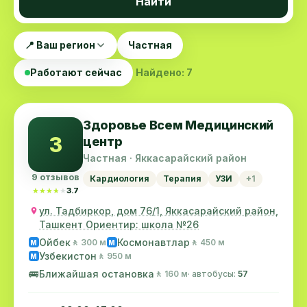
Найти
📍 Ваш регион
Частная
Работают сейчас
Найдено: 7
Здоровье Всем Медицинский
З
центр
Частная · Яккасарайский район
9 отзывов
Кардиология
Терапия
УЗИ
+1
★★★★★
★★★★★
3.7
ул. Тадбиркор, дом 76/1, Яккасарайский район,
Ташкент Ориентир: школа №26
Ойбек
Космонавтлар
🚶 300 м
🚶 450 м
M
M
Узбекистон
🚶 950 м
M
🚌
Ближайшая остановка
🚶 160 м
· автобусы:
57