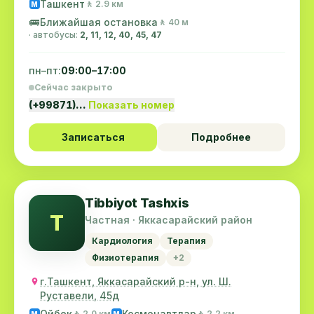
Ташкент
🚶 2.9 км
M
🚌
Ближайшая остановка
🚶 40 м
· автобусы:
2, 11, 12, 40, 45, 47
пн–пт:
09:00–17:00
Сейчас закрыто
(+99871)…
Показать номер
Записаться
Подробнее
Tibbiyot Tashxis
T
Частная · Яккасарайский район
Кардиология
Терапия
Физиотерапия
+2
г.Ташкент, Яккасарайский р-н, ул. Ш.
Руставели, 45д
Ойбек
Космонавтлар
🚶 2.0 км
🚶 2.2 км
M
M