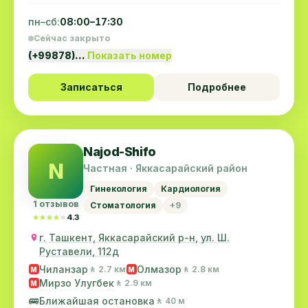
пн–сб:
08:00–17:30
Сейчас закрыто
(+99878)…
Показать номер
Записаться
Подробнее
Najod-Shifo
N
Частная · Яккасарайский район
Гинекология
Кардиология
1 отзывов
Стоматология
+9
★★★★★
★★★★★
4.3
г. Ташкент, Яккасарайский р-н, ул. Ш.
Руставели, 112д
Чиланзар
Олмазор
🚶 2.7 км
🚶 2.8 км
M
M
Мирзо Улугбек
🚶 2.9 км
M
🚌
Ближайшая остановка
🚶 40 м