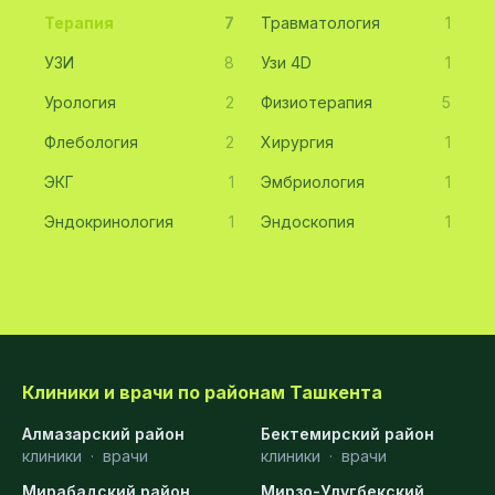
Терапия
7
Травматология
1
УЗИ
8
Узи 4D
1
Урология
2
Физиотерапия
5
Флебология
2
Хирургия
1
ЭКГ
1
Эмбриология
1
Эндокринология
1
Эндоскопия
1
Клиники и врачи по районам Ташкента
Алмазарский район
Бектемирский район
клиники
·
врачи
клиники
·
врачи
Мирабадский район
Мирзо-Улугбекский