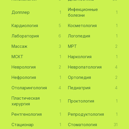
Инфекционные
Допплер
1
1
болезни
Кардиология
5
Косметология
1
Лаборатория
6
Логопедия
1
Массаж
3
МРТ
2
МСКТ
1
Наркология
1
Неврология
2
Невропатология
4
Нефрология
1
Ортопедия
2
Отоларингология
4
Педиатрия
4
Пластическая
1
Проктология
1
хирургия
Рентгенология
1
Репродуктология
1
Стационар
1
Стоматология
31