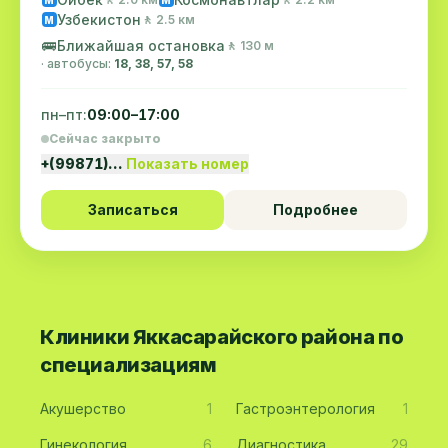
Узбекистон
🚶 2.5 км
M
🚌
Ближайшая остановка
🚶 130 м
· автобусы:
18, 38, 57, 58
пн–пт:
09:00–17:00
Сейчас закрыто
+(99871)…
Показать номер
Записаться
Подробнее
Клиники Яккасарайского района по
специализациям
Акушерство
1
Гастроэнтерология
1
Гинекология
6
Диагностика
29