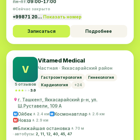
пн–пт:
09:00–17:00
Сейчас закрыто
+99871 20…
Показать номер
Записаться
Подробнее
Vitamed Medical
V
Частная · Яккасарайский район
Гастроэнтерология
Гинекология
5 отзывов
Кардиология
+24
★★★★★
★★★★★
3.0
г. Ташкент, Яккасарайский р-н, ул.
Ш.Руставели, 109 А
Ойбек
Космонавтлар
🚶 2.4 км
🚶 2.6 км
M
M
Новза
🚶 2.9 км
M
🚌
Ближайшая остановка
🚶 70 м
· автобусы:
2, 11, 12, 40, 45, 47