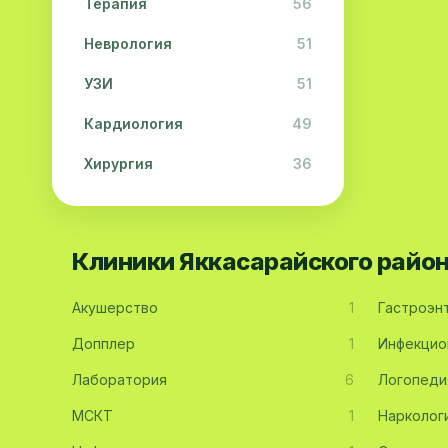
Терапия
56
Неврология
51
УЗИ
51
Кардиология
49
Хирургия
36
Физиотерапия
31
Косметология
28
Клиники Яккасарайского райо
Урология
28
Акушерство
1
Гастроэн
Офтальмология
26
Допплер
1
Инфекцио
Дерматология
23
Лаборатория
6
Логопеди
Эндокринология
21
МСКТ
1
Нарколог
Невропатология
21