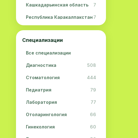
Кашкадарьинская область
7
Республика Каракалпакстан
7
Навоийская область
5
Специализации
Джизакская область
3
Все специализации
Сурхандарьинская область
2
Диагностика
508
Сырдарьинская область
2
Стоматология
444
Хорезмская область
2
Педиатрия
79
Лаборатория
77
Отоларингология
66
Гинекология
60