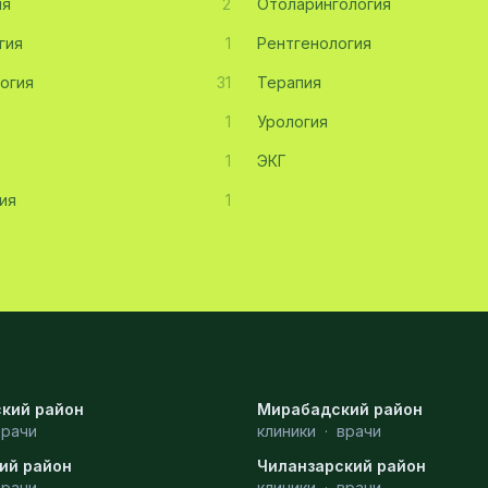
ия
2
Отоларингология
гия
1
Рентгенология
огия
31
Терапия
1
Урология
1
ЭКГ
ия
1
кий район
Мирабадский район
врачи
клиники
·
врачи
ий район
Чиланзарский район
врачи
клиники
·
врачи