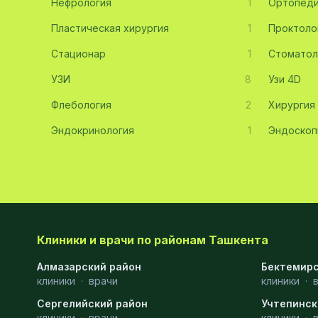
Нефрология
1
Ортопед
Эмбриология
20
Пластическая хирургия
1
Проктоло
Стационар
Акушерство
19
1
Стоматол
УЗИ
8
Узи 4D
Ортопедия
19
Флебология
2
Хирургия
Массаж
18
Эндокринология
1
Эндоскоп
Репродуктология
16
ЭКГ
16
Гастроэнтерология
13
Андрология
12
Клиники и врачи по районам Ташкента
Стационар
11
Алмазарский район
Бектемирс
клиники
Аллергология
·
врачи
10
клиники
·
Сергелийский район
Учтепинск
Психология
9
клиники
·
врачи
клиники
·