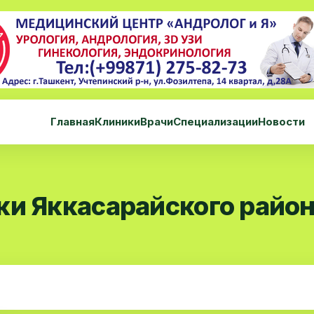
Главная
Клиники
Врачи
Специализации
Новости
ки Яккасарайского райо