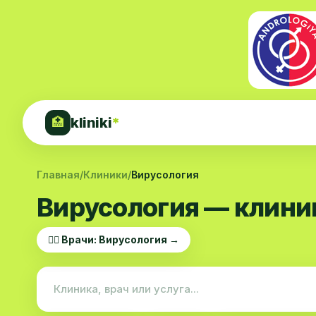
kliniki
*
🏥
Главная
/
Клиники
/
Вирусология
Вирусология — клини
👨‍⚕️ Врачи: Вирусология →