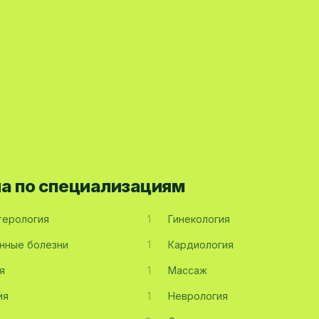
на по специализациям
терология
1
Гинекология
нные болезни
1
Кардиология
я
1
Массаж
ия
1
Неврология