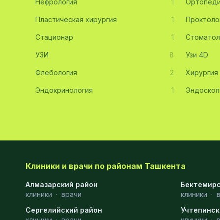
Нефрология
1
Ортопед
Эмбриология
20
Пластическая хирургия
1
Проктоло
Стационар
Акушерство
19
1
Стоматол
УЗИ
8
Узи 4D
Ортопедия
19
Флебология
2
Хирургия
Массаж
18
Эндокринология
1
Эндоскоп
Репродуктология
16
ЭКГ
16
Гастроэнтерология
13
Андрология
12
Клиники и врачи по районам Ташкента
Стационар
11
Алмазарский район
Бектемирс
клиники
Аллергология
·
врачи
10
клиники
·
Сергелийский район
Учтепинск
Психология
9
клиники
·
врачи
клиники
·