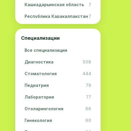
Кашкадарьинская область
7
Республика Каракалпакстан
7
Навоийская область
5
Специализации
Джизакская область
3
Все специализации
Сурхандарьинская область
2
Диагностика
508
Сырдарьинская область
2
Стоматология
444
Хорезмская область
2
Педиатрия
79
Лаборатория
77
Отоларингология
66
Гинекология
60