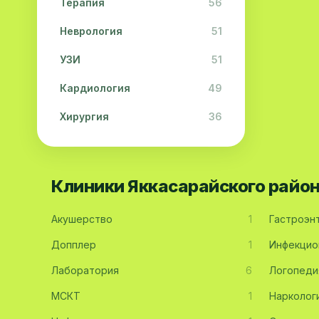
Терапия
56
Неврология
51
УЗИ
51
Кардиология
49
Хирургия
36
Физиотерапия
31
Косметология
28
Клиники Яккасарайского райо
Урология
28
Акушерство
1
Гастроэн
Офтальмология
26
Допплер
1
Инфекцио
Дерматология
23
Лаборатория
6
Логопеди
Эндокринология
21
МСКТ
1
Нарколог
Невропатология
21