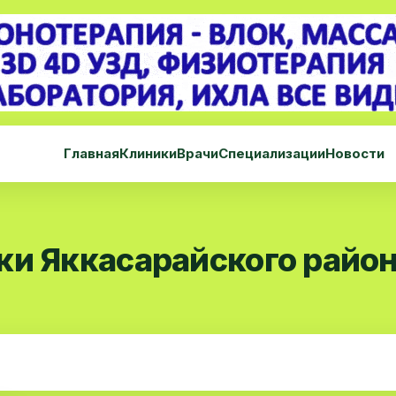
Главная
Клиники
Врачи
Специализации
Новости
ки Яккасарайского райо