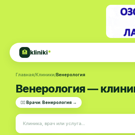
kliniki
*
🏥
Главная
/
Клиники
/
Венерология
Венерология — клини
👨‍⚕️ Врачи: Венерология →