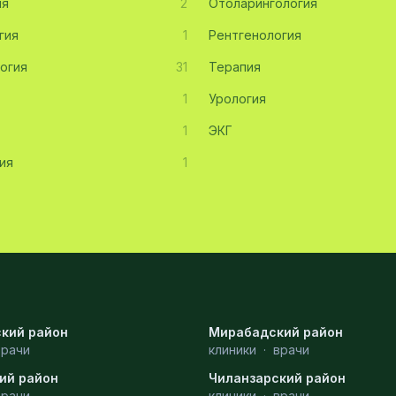
ия
2
Отоларингология
гия
1
Рентгенология
огия
31
Терапия
1
Урология
1
ЭКГ
ия
1
кий район
Мирабадский район
врачи
клиники
·
врачи
ий район
Чиланзарский район
врачи
клиники
·
врачи