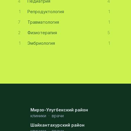
4
Педиатрия
4
1
Репродуктология
1
7
Травматология
1
2
Физиотерапия
5
1
Эмбриология
1
Мирзо-Улугбекский район
клиники
·
врачи
Шайхантахурский район
клиники
·
врачи