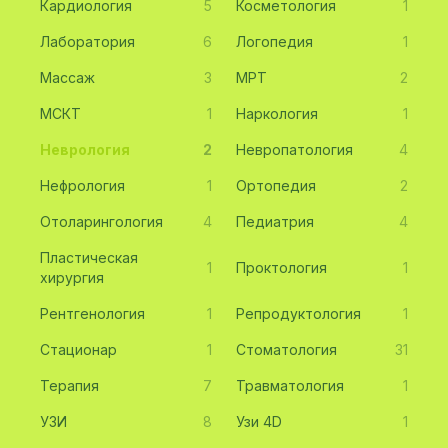
Кардиология
5
Косметология
1
Лаборатория
6
Логопедия
1
Массаж
3
МРТ
2
МСКТ
1
Наркология
1
Неврология
2
Невропатология
4
Нефрология
1
Ортопедия
2
Отоларингология
4
Педиатрия
4
Пластическая
1
Проктология
1
хирургия
Рентгенология
1
Репродуктология
1
Стационар
1
Стоматология
31
Терапия
7
Травматология
1
УЗИ
8
Узи 4D
1