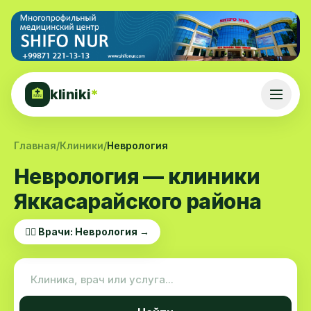
kliniki
*
🏥
Главная
/
Клиники
/
Неврология
Неврология — клиники
Яккасарайского района
👨‍⚕️ Врачи: Неврология →