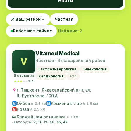
Найти
📍 Ваш регион
Частная
Работают сейчас
Найдено: 2
Vitamed Medical
V
Частная · Яккасарайский район
Гастроэнтерология
Гинекология
5 отзывов
Кардиология
+24
★★★★★
★★★★★
3.0
г. Ташкент, Яккасарайский р-н, ул.
Ш.Руставели, 109 А
Ойбек
Космонавтлар
🚶 2.4 км
🚶 2.6 км
M
M
Новза
🚶 2.9 км
M
🚌
Ближайшая остановка
🚶 70 м
· автобусы:
2, 11, 12, 40, 45, 47