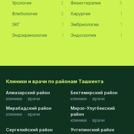
Урология
2
Физиотерапия
5
Флебология
2
Хирургия
1
ЭКГ
1
Эмбриология
1
Эндокринология
1
Эндоскопия
1
Клиники и врачи по районам Ташкента
Алмазарский район
Бектемирский район
клиники
·
врачи
клиники
·
врачи
Мирабадский район
Мирзо-Улугбекский
клиники
·
врачи
район
клиники
·
врачи
Сергелийский район
Учтепинский район