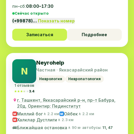
пн–сб:
08:00–17:30
Сейчас открыто
(+99878)…
Показать номер
Записаться
Подробнее
Neyrohelp
N
Частная · Яккасарайский район
Неврология
Невропатология
1 отзывов
★★★★★
★★★★★
3.4
г. Ташкент, Яккасарайский р-н, пр-т Бабура,
20д. Ориентир: Пединститут
Миллий бог
Ойбек
🚶 2.2 км
🚶 2.2 км
M
M
Халклар Дустлиги
🚶 2.3 км
M
🚌
Ближайшая остановка
🚶 90 м
· автобусы:
11, 47