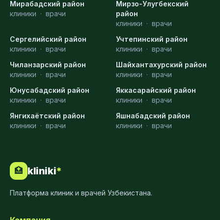
Мирабадский район
Мирзо-Улугбекский
клиники
·
врачи
район
клиники
·
врачи
Сергелийский район
Учтепинский район
клиники
·
врачи
клиники
·
врачи
Чиланзарский район
Шайхантахурский район
клиники
·
врачи
клиники
·
врачи
Юнусабадский район
Яккасарайский район
клиники
·
врачи
клиники
·
врачи
Янгихаётский район
Яшнабадский район
клиники
·
врачи
клиники
·
врачи
kliniki
*
🏥
Платформа клиник и врачей Узбекистана.
Компания