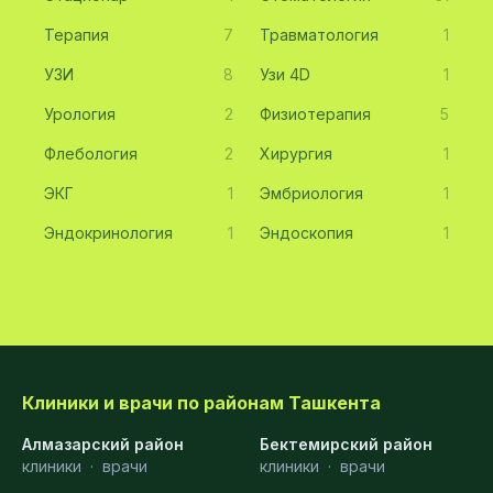
Терапия
7
Травматология
1
УЗИ
8
Узи 4D
1
Урология
2
Физиотерапия
5
Флебология
2
Хирургия
1
ЭКГ
1
Эмбриология
1
Эндокринология
1
Эндоскопия
1
Клиники и врачи по районам Ташкента
Алмазарский район
Бектемирский район
клиники
·
врачи
клиники
·
врачи