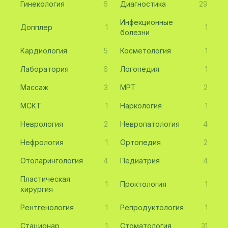
Гинекология
6
Диагностика
29
Инфекционные
Допплер
1
1
болезни
Кардиология
5
Косметология
1
Лаборатория
6
Логопедия
1
Массаж
3
МРТ
2
МСКТ
1
Наркология
1
Неврология
2
Невропатология
4
Нефрология
1
Ортопедия
2
Отоларингология
4
Педиатрия
4
Пластическая
1
Проктология
1
хирургия
Рентгенология
1
Репродуктология
1
Стационар
1
Стоматология
31