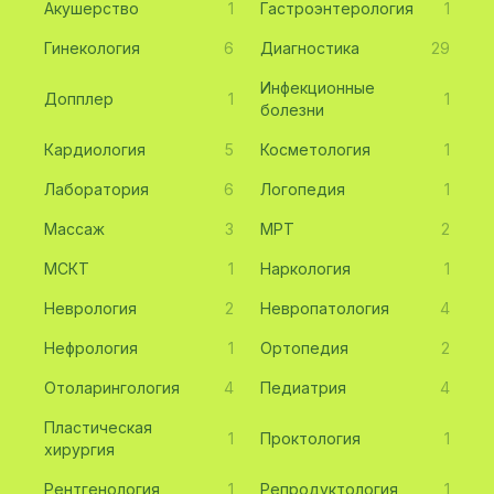
Акушерство
1
Гастроэнтерология
1
Гинекология
6
Диагностика
29
Инфекционные
Допплер
1
1
болезни
Кардиология
5
Косметология
1
Лаборатория
6
Логопедия
1
Массаж
3
МРТ
2
МСКТ
1
Наркология
1
Неврология
2
Невропатология
4
Нефрология
1
Ортопедия
2
Отоларингология
4
Педиатрия
4
Пластическая
1
Проктология
1
хирургия
Рентгенология
1
Репродуктология
1