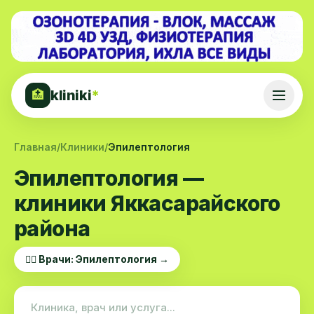
kliniki
*
🏥
Главная
/
Клиники
/
Эпилептология
Эпилептология —
клиники Яккасарайского
района
👨‍⚕️ Врачи: Эпилептология →