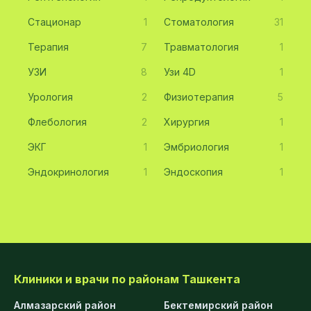
Стационар
1
Стоматология
31
Терапия
7
Травматология
1
УЗИ
8
Узи 4D
1
Урология
2
Физиотерапия
5
Флебология
2
Хирургия
1
ЭКГ
1
Эмбриология
1
Эндокринология
1
Эндоскопия
1
Клиники и врачи по районам Ташкента
Алмазарский район
Бектемирский район