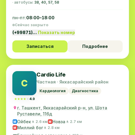
· автобусы:
38, 40, 57, 58
пн–пт:
08:00–18:00
Сейчас закрыто
(+99871)…
Показать номер
Записаться
Подробнее
Cardio Life
C
Частная · Яккасарайский район
Кардиология
Диагностика
★★★★★
★★★★★
4.0
г. Ташкент, Яккасарайский р-н, ул. Шота
Руставели, 116д
Ойбек
Новза
🚶 2.6 км
🚶 2.7 км
M
M
Миллий бог
🚶 2.8 км
M