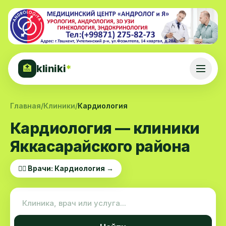
kliniki
*
🏥
Главная
/
Клиники
/
Кардиология
Кардиология — клиники
Яккасарайского района
👨‍⚕️ Врачи: Кардиология →