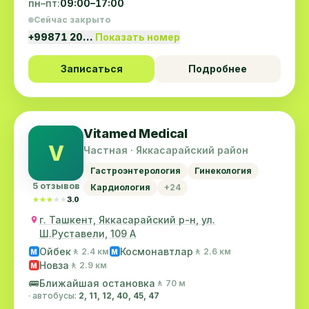
пн–пт:
09:00–17:00
Сейчас закрыто
+99871 20…
Показать номер
Записаться
Подробнее
Vitamed Medical
V
Частная · Яккасарайский район
Гастроэнтерология
Гинекология
5 отзывов
Кардиология
+24
★★★★★
★★★★★
3.0
г. Ташкент, Яккасарайский р-н, ул.
Ш.Руставели, 109 А
Ойбек
Космонавтлар
🚶 2.4 км
🚶 2.6 км
M
M
Новза
🚶 2.9 км
M
🚌
Ближайшая остановка
🚶 70 м
· автобусы:
2, 11, 12, 40, 45, 47