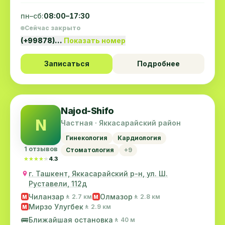
пн–сб:
08:00–17:30
Сейчас закрыто
(+99878)…
Показать номер
Записаться
Подробнее
Najod-Shifo
N
Частная · Яккасарайский район
Гинекология
Кардиология
1 отзывов
Стоматология
+9
★★★★★
★★★★★
4.3
г. Ташкент, Яккасарайский р-н, ул. Ш.
Руставели, 112д
Чиланзар
Олмазор
🚶 2.7 км
🚶 2.8 км
M
M
Мирзо Улугбек
🚶 2.9 км
M
🚌
Ближайшая остановка
🚶 40 м