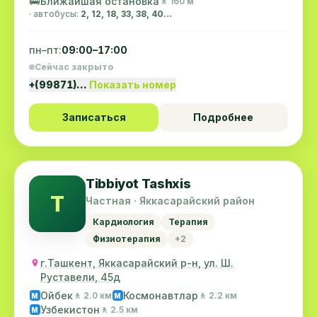
🚌
Ближайшая остановка
🚶 160 м
· автобусы:
2, 12, 18, 33, 38, 40…
пн–пт:
09:00–17:00
Сейчас закрыто
+(99871)…
Показать номер
Записаться
Подробнее
Tibbiyot Tashxis
T
Частная · Яккасарайский район
Кардиология
Терапия
Физиотерапия
+2
г.Ташкент, Яккасарайский р-н, ул. Ш.
Руставели, 45д
Ойбек
Космонавтлар
🚶 2.0 км
🚶 2.2 км
M
M
Узбекистон
🚶 2.5 км
M