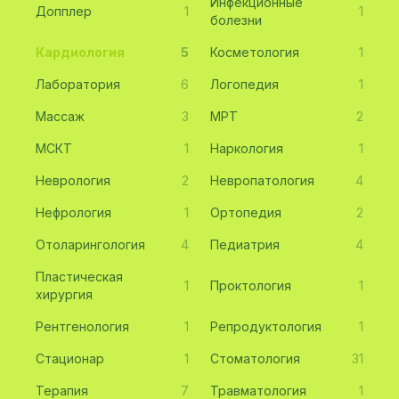
Инфекционные
Допплер
1
1
болезни
Кардиология
5
Косметология
1
Лаборатория
6
Логопедия
1
Массаж
3
МРТ
2
МСКТ
1
Наркология
1
Неврология
2
Невропатология
4
Нефрология
1
Ортопедия
2
Отоларингология
4
Педиатрия
4
Пластическая
1
Проктология
1
хирургия
Рентгенология
1
Репродуктология
1
Стационар
1
Стоматология
31
Терапия
7
Травматология
1