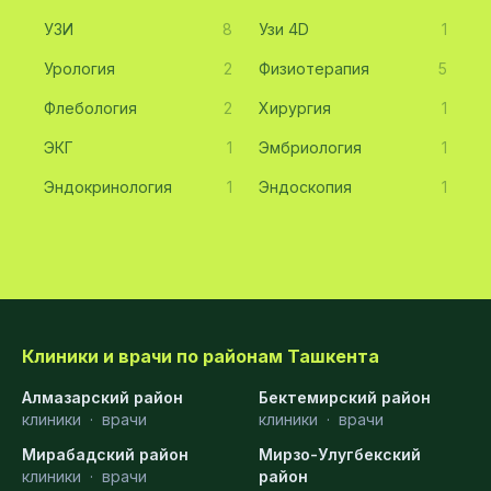
УЗИ
8
Узи 4D
1
Урология
2
Физиотерапия
5
Флебология
2
Хирургия
1
ЭКГ
1
Эмбриология
1
Эндокринология
1
Эндоскопия
1
Клиники и врачи по районам Ташкента
Алмазарский район
Бектемирский район
клиники
·
врачи
клиники
·
врачи
Мирабадский район
Мирзо-Улугбекский
клиники
·
врачи
район