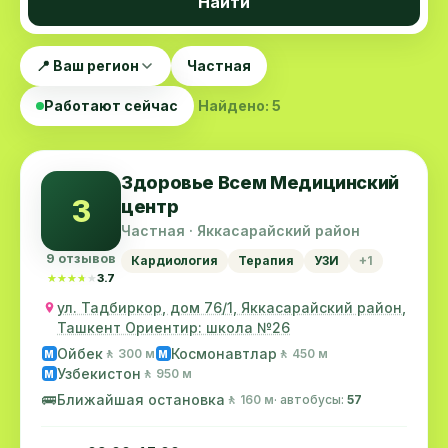
Найти
📍 Ваш регион
Частная
Работают сейчас
Найдено: 5
Здоровье Всем Медицинский
З
центр
Частная · Яккасарайский район
9 отзывов
Кардиология
Терапия
УЗИ
+1
★★★★★
★★★★★
3.7
ул. Тадбиркор, дом 76/1, Яккасарайский район,
Ташкент Ориентир: школа №26
Ойбек
Космонавтлар
🚶 300 м
🚶 450 м
M
M
Узбекистон
🚶 950 м
M
🚌
Ближайшая остановка
🚶 160 м
· автобусы:
57