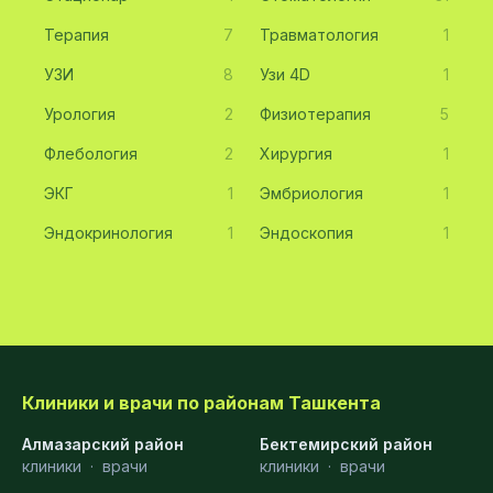
Терапия
7
Травматология
1
УЗИ
8
Узи 4D
1
Урология
2
Физиотерапия
5
Флебология
2
Хирургия
1
ЭКГ
1
Эмбриология
1
Эндокринология
1
Эндоскопия
1
Клиники и врачи по районам Ташкента
Алмазарский район
Бектемирский район
клиники
·
врачи
клиники
·
врачи