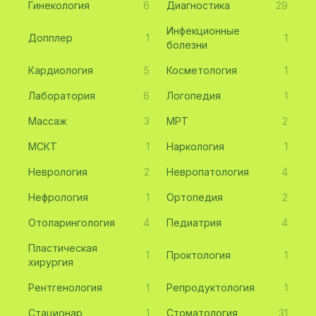
Гинекология
6
Диагностика
29
Инфекционные
Допплер
1
1
болезни
Кардиология
5
Косметология
1
Лаборатория
6
Логопедия
1
Массаж
3
МРТ
2
МСКТ
1
Наркология
1
Неврология
2
Невропатология
4
Нефрология
1
Ортопедия
2
Отоларингология
4
Педиатрия
4
Пластическая
1
Проктология
1
хирургия
Рентгенология
1
Репродуктология
1
Стационар
1
Стоматология
31