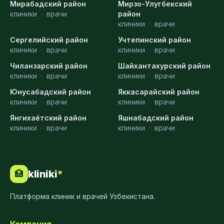
Мирабадский район
Мирзо-Улугбекский
клиники
·
врачи
район
клиники
·
врачи
Сергелийский район
Учтепинский район
клиники
·
врачи
клиники
·
врачи
Чиланзарский район
Шайхантахурский район
клиники
·
врачи
клиники
·
врачи
Юнусабадский район
Яккасарайский район
клиники
·
врачи
клиники
·
врачи
Янгихаётский район
Яшнабадский район
клиники
·
врачи
клиники
·
врачи
kliniki
*
🏥
Платформа клиник и врачей Узбекистана.
Компания