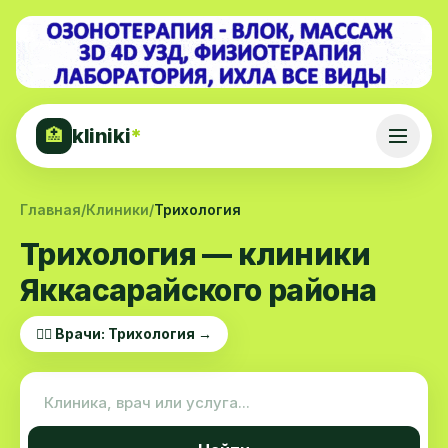
kliniki
*
🏥
Главная
/
Клиники
/
Трихология
Трихология — клиники
Яккасарайского района
👨‍⚕️ Врачи: Трихология →