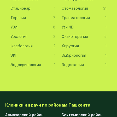
Стационар
1
Стоматология
31
Терапия
7
Травматология
1
УЗИ
8
Узи 4D
1
Урология
2
Физиотерапия
5
Флебология
2
Хирургия
1
ЭКГ
1
Эмбриология
1
Эндокринология
1
Эндоскопия
1
Клиники и врачи по районам Ташкента
Алмазарский район
Бектемирский район