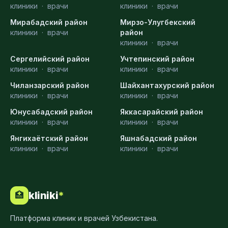
клиники
·
врачи
клиники
·
врачи
Мирабадский район
Мирзо-Улугбекский
клиники
·
врачи
район
клиники
·
врачи
Сергелийский район
Учтепинский район
клиники
·
врачи
клиники
·
врачи
Чиланзарский район
Шайхантахурский район
клиники
·
врачи
клиники
·
врачи
Юнусабадский район
Яккасарайский район
клиники
·
врачи
клиники
·
врачи
Янгихаётский район
Яшнабадский район
клиники
·
врачи
клиники
·
врачи
kliniki
*
🏥
Платформа клиник и врачей Узбекистана.