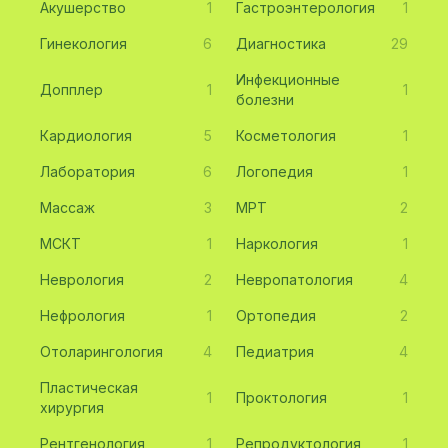
Акушерство
1
Гастроэнтерология
1
Гинекология
6
Диагностика
29
Инфекционные
Допплер
1
1
болезни
Кардиология
5
Косметология
1
Лаборатория
6
Логопедия
1
Массаж
3
МРТ
2
МСКТ
1
Наркология
1
Неврология
2
Невропатология
4
Нефрология
1
Ортопедия
2
Отоларингология
4
Педиатрия
4
Пластическая
1
Проктология
1
хирургия
Рентгенология
1
Репродуктология
1