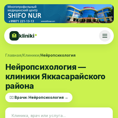
kliniki
*
🏥
Главная
/
Клиники
/
Нейропсихология
Нейропсихология —
клиники Яккасарайского
района
👨‍⚕️ Врачи: Нейропсихология →